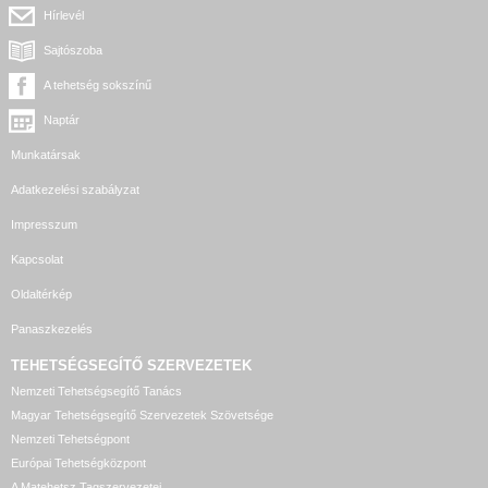
Hírlevél
Sajtószoba
A tehetség sokszínű
Naptár
Munkatársak
Adatkezelési szabályzat
Impresszum
Kapcsolat
Oldaltérkép
Panaszkezelés
TEHETSÉGSEGÍTŐ SZERVEZETEK
Nemzeti Tehetségsegítő Tanács
Magyar Tehetségsegítő Szervezetek Szövetsége
Nemzeti Tehetségpont
Európai Tehetségközpont
A Matehetsz Tagszervezetei