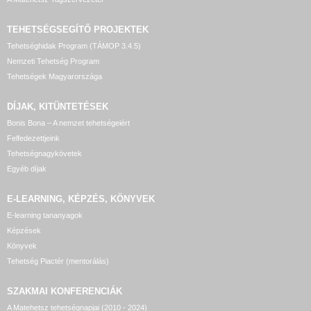
TEHETSÉGSEGÍTŐ
PROJEKTEK
Tehetséghidak Program (TÁMOP 3.4.5)
Nemzeti Tehetség Program
Tehetségek Magyarországa
DÍJAK, KITÜNTETÉSEK
Bonis Bona – A nemzet tehetségeiért
Felfedezettjeink
Tehetségnagykövetek
Egyéb díjak
E-LEARNING, KÉPZÉS, KÖNYVEK
E-learning tananyagok
Képzések
Könyvek
Tehetség Piactér (mentorálás)
SZAKMAI KONFERENCIÁK
A Matehetsz tehetségnapjai (2010 - 2024)