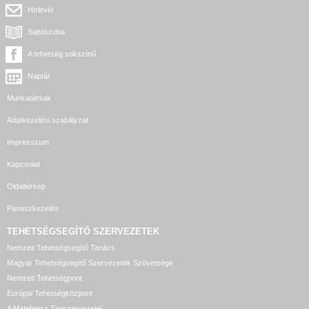
Hírlevél
Sajtószoba
A tehetség sokszínű
Naptár
Munkatársak
Adatkezelési szabályzat
Impresszum
Kapcsolat
Oldaltérkép
Panaszkezelés
TEHETSÉGSEGÍTŐ SZERVEZETEK
Nemzeti Tehetségsegítő Tanács
Magyar Tehetségsegítő Szervezetek Szövetsége
Nemzeti Tehetségpont
Európai Tehetségközpont
A Matehetsz Tagszervezetei