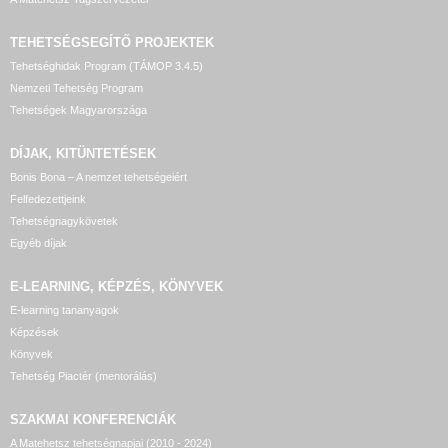
TEHETSÉGSEGÍTŐ
PROJEKTEK
Tehetséghidak Program (TÁMOP 3.4.5)
Nemzeti Tehetség Program
Tehetségek Magyarországa
DÍJAK, KITÜNTETÉSEK
Bonis Bona – A nemzet tehetségeiért
Felfedezettjeink
Tehetségnagykövetek
Egyéb díjak
E-LEARNING, KÉPZÉS, KÖNYVEK
E-learning tananyagok
Képzések
Könyvek
Tehetség Piactér (mentorálás)
SZAKMAI KONFERENCIÁK
A Matehetsz tehetségnapjai (2010 - 2024)