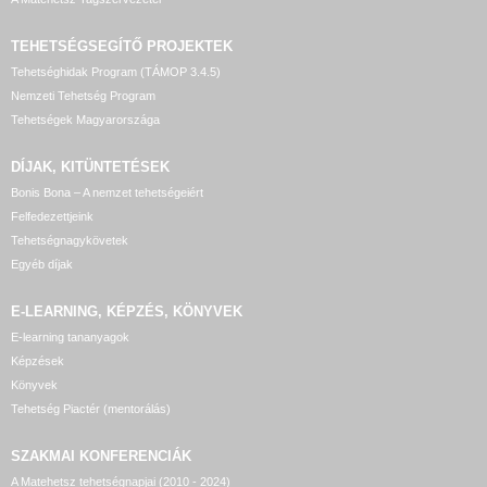
TEHETSÉGSEGÍTŐ
PROJEKTEK
Tehetséghidak Program (TÁMOP 3.4.5)
Nemzeti Tehetség Program
Tehetségek Magyarországa
DÍJAK, KITÜNTETÉSEK
Bonis Bona – A nemzet tehetségeiért
Felfedezettjeink
Tehetségnagykövetek
Egyéb díjak
E-LEARNING, KÉPZÉS, KÖNYVEK
E-learning tananyagok
Képzések
Könyvek
Tehetség Piactér (mentorálás)
SZAKMAI KONFERENCIÁK
A Matehetsz tehetségnapjai (2010 - 2024)