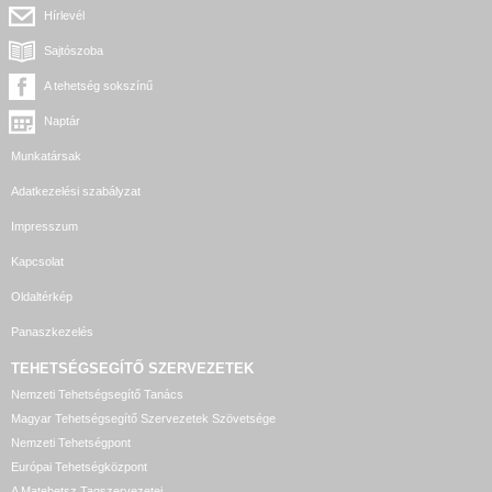
Hírlevél
Sajtószoba
A tehetség sokszínű
Naptár
Munkatársak
Adatkezelési szabályzat
Impresszum
Kapcsolat
Oldaltérkép
Panaszkezelés
TEHETSÉGSEGÍTŐ SZERVEZETEK
Nemzeti Tehetségsegítő Tanács
Magyar Tehetségsegítő Szervezetek Szövetsége
Nemzeti Tehetségpont
Európai Tehetségközpont
A Matehetsz Tagszervezetei