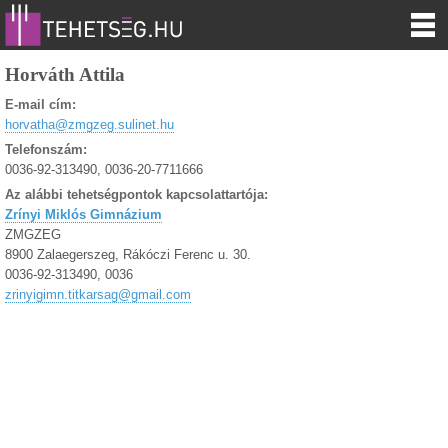
Horváth Attila
E-mail cím:
horvatha@zmgzeg.sulinet.hu
Telefonszám:
0036-92-313490, 0036-20-7711666
Az alábbi tehetségpontok kapcsolattartója:
Zrínyi Miklós Gimnázium
ZMGZEG
8900 Zalaegerszeg, Rákóczi Ferenc u. 30.
0036-92-313490, 0036
zrinyigimn.titkarsag@gmail.com