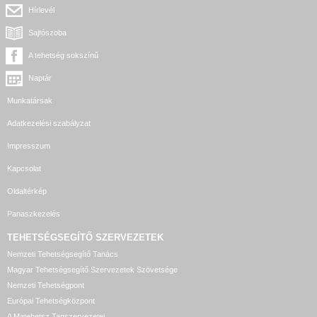
Hírlevél
Sajtószoba
A tehetség sokszínű
Naptár
Munkatársak
Adatkezelési szabályzat
Impresszum
Kapcsolat
Oldaltérkép
Panaszkezelés
TEHETSÉGSEGÍTŐ SZERVEZETEK
Nemzeti Tehetségsegítő Tanács
Magyar Tehetségsegítő Szervezetek Szövetsége
Nemzeti Tehetségpont
Európai Tehetségközpont
A Matehetsz Tagszervezetei