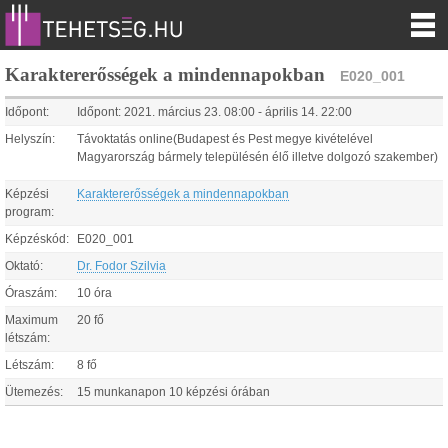
Karaktererősségek a mindennapokban
E020_001
Időpont:
Időpont:
2021.
március
23
.
08:00
-
április
14
.
22:00
Helyszín:
Távoktatás online(Budapest és Pest megye kivételével
Magyarország bármely településén élő illetve dolgozó szakember)
Képzési
Karaktererősségek a mindennapokban
program:
Képzéskód:
E020_001
Oktató:
Dr. Fodor Szilvia
Óraszám:
10 óra
Maximum
20 fő
létszám:
Létszám:
8 fő
Ütemezés:
15 munkanapon 10 képzési órában