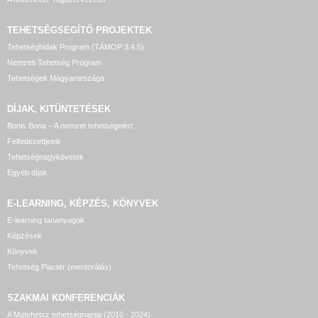
TEHETSÉGSEGÍTŐ
PROJEKTEK
Tehetséghidak Program (TÁMOP 3.4.5)
Nemzeti Tehetség Program
Tehetségek Magyarországa
DÍJAK, KITÜNTETÉSEK
Bonis Bona – A nemzet tehetségeiért
Felfedezettjeink
Tehetségnagykövetek
Egyéb díjak
E-LEARNING, KÉPZÉS, KÖNYVEK
E-learning tananyagok
Képzések
Könyvek
Tehetség Piactér (mentorálás)
SZAKMAI KONFERENCIÁK
A Matehetsz tehetségnapjai (2010 - 2024)