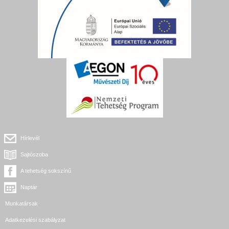
Hírlevél
Sajtószoba
A tehetség sokszínű
Naptár
Munkatársak
Adatkezelési szabályzat