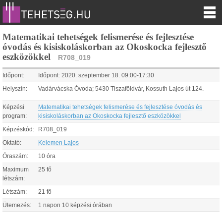
Matematikai tehetségek felismerése és fejlesztése
óvodás és kisiskoláskorban az Okoskocka fejlesztő
eszközökkel
R708_019
Időpont:
Időpont:
2020.
szeptember
18
.
09:00
-
17:30
Helyszín:
Vadárvácska Óvoda; 5430 Tiszaföldvár, Kossuth Lajos út 124.
Képzési
Matematikai tehetségek felismerése és fejlesztése óvodás és
program:
kisiskoláskorban az Okoskocka fejlesztő eszközökkel
Képzéskód:
R708_019
Oktató:
Kelemen Lajos
Óraszám:
10 óra
Maximum
25 fő
létszám:
Létszám:
21 fő
Ütemezés:
1 napon 10 képzési órában