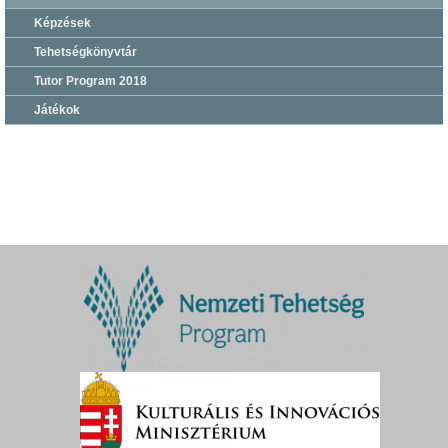
Képzések
Tehetségkönyvtár
Tutor Program 2018
Játékok