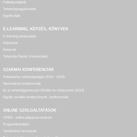
Felfedezettjeink
Tehetségnagykövetek
Egyéb díjak
E-LEARNING, KÉPZÉS, KÖNYVEK
E-learning tananyagok
Képzések
Könyvek
Tehetség Piactér (mentorálás)
SZAKMAI KONFERENCIÁK
A Matehetsz tehetségnapjai (2010 - 2024)
Nemzetközi konferenciák
Ez is tehetséggondozás! Elmélet és módszerek (2013)
Egyéb, további rendezvények, konferenciák
ONLINE SZOLGÁLTATÁSOK
OPER - online pályázati rendszer
Programbeküldés
Tanulmányi versenyek