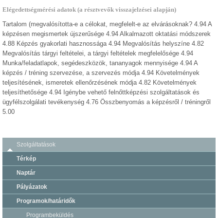
Elégedettségmérési adatok (a résztvevők visszajelzései alapján)
Tartalom (megvalósította-e a célokat, megfelelt-e az elvárásoknak? 4.94 A
képzésen megismertek újszerűsége 4.94 Alkalmazott oktatási módszerek
4.88 Képzés gyakorlati hasznossága 4.94 Megvalósítás helyszíne 4.82
Megvalósítás tárgyi feltételei, a tárgyi feltételek megfelelősége 4.94
Munka/feladatlapok, segédeszközök, tananyagok mennyisége 4.94 A
képzés / tréning szervezése, a szervezés módja 4.94 Követelmények
teljesítésének, ismeretek ellenőrzésének módja 4.82 Követelmények
teljesíthetősége 4.94 Igénybe vehető felnőttképzési szolgáltatások és
ügyfélszolgálati tevékenység 4.76 Összbenyomás a képzésről / tréningről
5.00
Szolgáltatások
Térkép
Naptár
Pályázatok
Programok/határidők
Programbeküldés