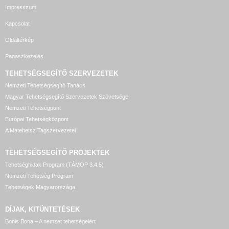
Impresszum
Kapcsolat
Oldaltérkép
Panaszkezelés
TEHETSÉGSEGÍTŐ SZERVEZETEK
Nemzeti Tehetségsegítő Tanács
Magyar Tehetségsegítő Szervezetek Szövetsége
Nemzeti Tehetségpont
Európai Tehetségközpont
A Matehetsz Tagszervezetei
TEHETSÉGSEGÍTŐ
PROJEKTEK
Tehetséghidak Program (TÁMOP 3.4.5)
Nemzeti Tehetség Program
Tehetségek Magyarországa
DÍJAK, KITÜNTETÉSEK
Bonis Bona – A nemzet tehetségeiért