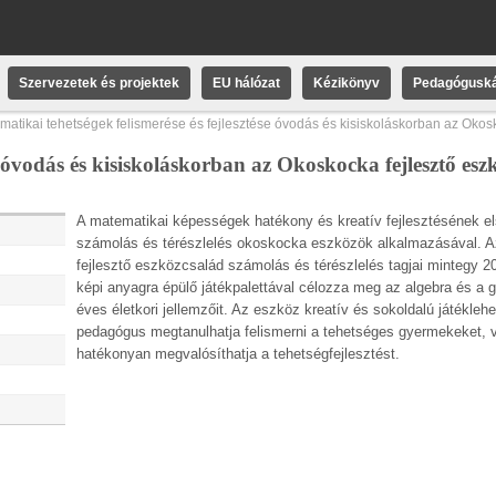
Szervezetek és projektek
EU hálózat
Kézikönyv
Pedagóguská
matikai tehetségek felismerése és fejlesztése óvodás és kisiskoláskorban az Okos
se óvodás és kisiskoláskorban az Okoskocka fejlesztő es
A matematikai képességek hatékony és kreatív fejlesztésének el
számolás és térészlelés okoskocka eszközök alkalmazásával. 
fejlesztő eszközcsalád számolás és térészlelés tagjai mintegy 2
képi anyagra épülő játékpalettával célozza meg az algebra és a 
éves életkori jellemzőit. Az eszköz kreatív és sokoldalú játéklehe
pedagógus megtanulhatja felismerni a tehetséges gyermekeket, 
hatékonyan megvalósíthatja a tehetségfejlesztést.