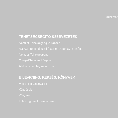
Munkatár
TEHETSÉGSEGÍTŐ SZERVEZETEK
Nemzeti Tehetségsegítő Tanács
Magyar Tehetségsegítő Szervezetek Szövetsége
Nemzeti Tehetségpont
Európai Tehetségközpont
A Matehetsz Tagszervezetei
E-LEARNING, KÉPZÉS, KÖNYVEK
E-learning tananyagok
Képzések
Könyvek
Tehetség Piactér (mentorálás)