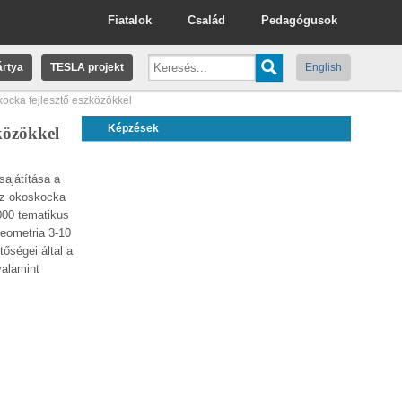
Fiatalok
Család
Pedagógusok
rtya
TESLA projekt
English
kocka fejlesztő eszközökkel
Képzések
zközökkel
sajátítása a
Az okoskocka
000 tematikus
geometria 3-10
tőségei által a
valamint