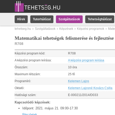
Hírek
Tutorhálózat
Szolgáltatások
Tehetséghálózat
tehetseg.hu
Szolgáltatások
Képzések
Képzési programok
Mate
Matematikai tehetségek felismerése és fejleszté
R708
Képzési program kód:
R708
A képzési program leírása:
A képzési program leírása
Óraszám:
10 óra
Maximum létszám:
25 fő
Programíró:
Kelemen Lajos
Oktató:
Kelemen Lajosné Kovács Csilla
Hatósági szám:
E-000211/2014/D033
Kapcsolódó képzések:
Időpont:
2021.
május
21
.
09:00
-
17:30
Részletek