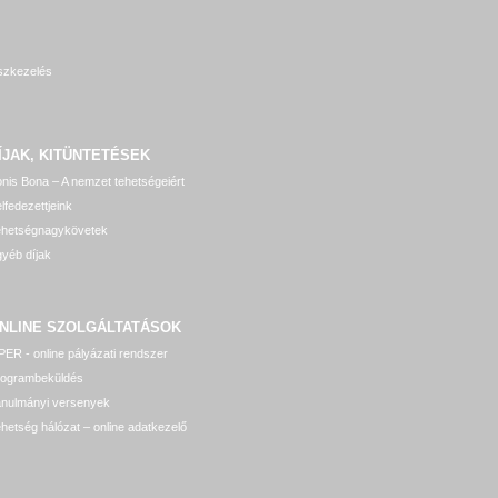
szkezelés
ÍJAK, KITÜNTETÉSEK
nis Bona – A nemzet tehetségeiért
lfedezettjeink
ehetségnagykövetek
yéb díjak
NLINE SZOLGÁLTATÁSOK
ER - online pályázati rendszer
rogrambeküldés
anulmányi versenyek
hetség hálózat – online adatkezelő