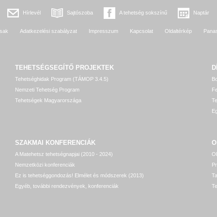
Hírlevél
Sajtószoba
A tehetség sokszínű
Naptár
sak
Adatkezelési szabályzat
Impresszum
Kapcsolat
Oldaltérkép
Pana
TEHETSÉGSEGÍTŐ
PROJEKTEK
D
Tehetséghidak Program (TÁMOP 3.4.5)
Bo
Nemzeti Tehetség Program
Fe
Tehetségek Magyarországa
T
Eg
SZAKMAI KONFERENCIÁK
O
A Matehetsz tehetségnapjai (2010 - 2024)
OP
Nemzetközi konferenciák
P
Ez is tehetséggondozás! Elmélet és módszerek (2013)
T
Egyéb, további rendezvények, konferenciák
Te