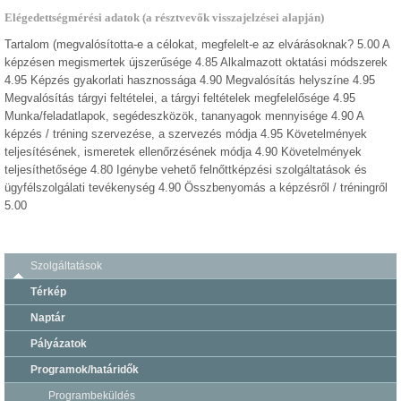
Elégedettségmérési adatok (a résztvevők visszajelzései alapján)
Tartalom (megvalósította-e a célokat, megfelelt-e az elvárásoknak? 5.00 A
képzésen megismertek újszerűsége 4.85 Alkalmazott oktatási módszerek
4.95 Képzés gyakorlati hasznossága 4.90 Megvalósítás helyszíne 4.95
Megvalósítás tárgyi feltételei, a tárgyi feltételek megfelelősége 4.95
Munka/feladatlapok, segédeszközök, tananyagok mennyisége 4.90 A
képzés / tréning szervezése, a szervezés módja 4.95 Követelmények
teljesítésének, ismeretek ellenőrzésének módja 4.90 Követelmények
teljesíthetősége 4.80 Igénybe vehető felnőttképzési szolgáltatások és
ügyfélszolgálati tevékenység 4.90 Összbenyomás a képzésről / tréningről
5.00
Szolgáltatások
Térkép
Naptár
Pályázatok
Programok/határidők
Programbeküldés