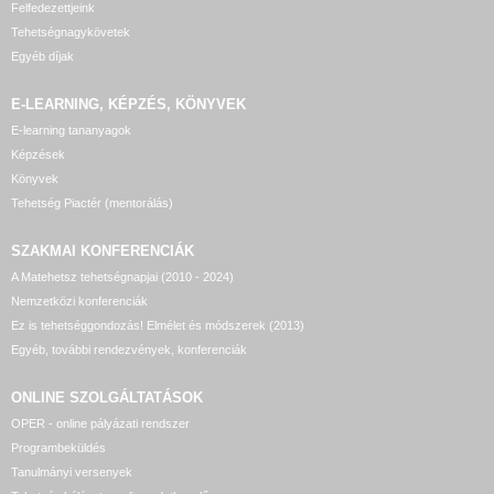
Felfedezettjeink
Tehetségnagykövetek
Egyéb díjak
E-LEARNING, KÉPZÉS, KÖNYVEK
E-learning tananyagok
Képzések
Könyvek
Tehetség Piactér (mentorálás)
SZAKMAI KONFERENCIÁK
A Matehetsz tehetségnapjai (2010 - 2024)
Nemzetközi konferenciák
Ez is tehetséggondozás! Elmélet és módszerek (2013)
Egyéb, további rendezvények, konferenciák
ONLINE SZOLGÁLTATÁSOK
OPER - online pályázati rendszer
Programbeküldés
Tanulmányi versenyek