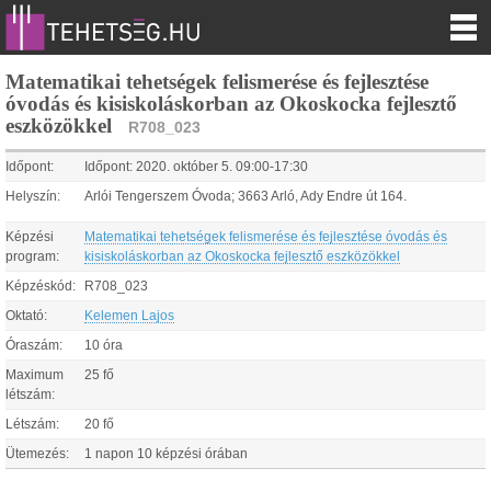
Matematikai tehetségek felismerése és fejlesztése
óvodás és kisiskoláskorban az Okoskocka fejlesztő
eszközökkel
R708_023
Időpont:
Időpont:
2020.
október
5
.
09:00
-
17:30
Helyszín:
Arlói Tengerszem Óvoda; 3663 Arló, Ady Endre út 164.
Képzési
Matematikai tehetségek felismerése és fejlesztése óvodás és
program:
kisiskoláskorban az Okoskocka fejlesztő eszközökkel
Képzéskód:
R708_023
Oktató:
Kelemen Lajos
Óraszám:
10 óra
Maximum
25 fő
létszám:
Létszám:
20 fő
Ütemezés:
1 napon 10 képzési órában