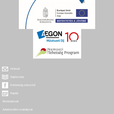
Hírlevél
Sajtószoba
A tehetség sokszínű
Naptár
Munkatársak
Adatkezelési szabályzat