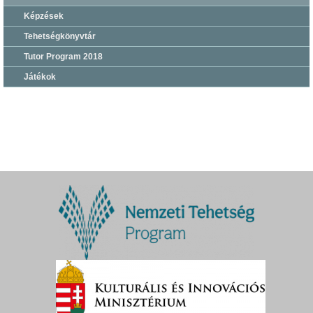
Képzések
Tehetségkönyvtár
Tutor Program 2018
Játékok