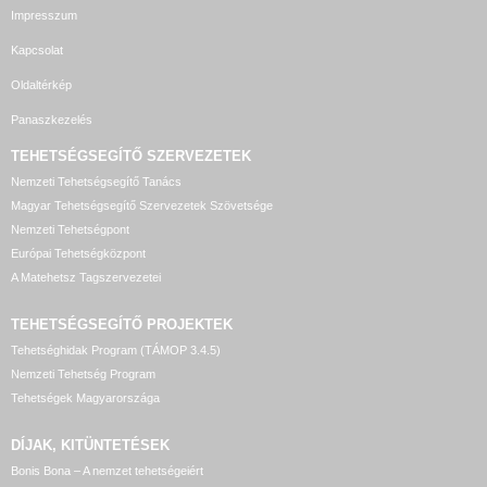
Impresszum
Kapcsolat
Oldaltérkép
Panaszkezelés
TEHETSÉGSEGÍTŐ SZERVEZETEK
Nemzeti Tehetségsegítő Tanács
Magyar Tehetségsegítő Szervezetek Szövetsége
Nemzeti Tehetségpont
Európai Tehetségközpont
A Matehetsz Tagszervezetei
TEHETSÉGSEGÍTŐ
PROJEKTEK
Tehetséghidak Program (TÁMOP 3.4.5)
Nemzeti Tehetség Program
Tehetségek Magyarországa
DÍJAK, KITÜNTETÉSEK
Bonis Bona – A nemzet tehetségeiért