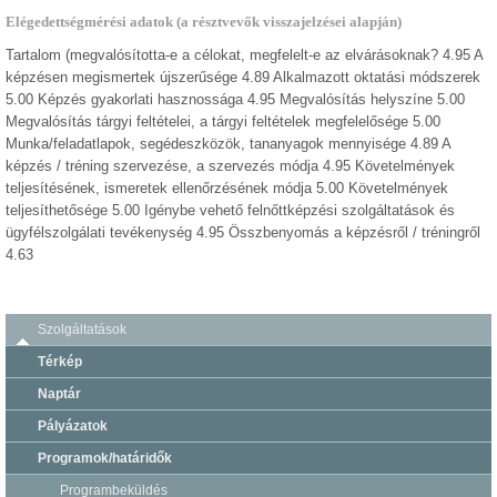
Elégedettségmérési adatok (a résztvevők visszajelzései alapján)
Tartalom (megvalósította-e a célokat, megfelelt-e az elvárásoknak? 4.95 A
képzésen megismertek újszerűsége 4.89 Alkalmazott oktatási módszerek
5.00 Képzés gyakorlati hasznossága 4.95 Megvalósítás helyszíne 5.00
Megvalósítás tárgyi feltételei, a tárgyi feltételek megfelelősége 5.00
Munka/feladatlapok, segédeszközök, tananyagok mennyisége 4.89 A
képzés / tréning szervezése, a szervezés módja 4.95 Követelmények
teljesítésének, ismeretek ellenőrzésének módja 5.00 Követelmények
teljesíthetősége 5.00 Igénybe vehető felnőttképzési szolgáltatások és
ügyfélszolgálati tevékenység 4.95 Összbenyomás a képzésről / tréningről
4.63
Szolgáltatások
Térkép
Naptár
Pályázatok
Programok/határidők
Programbeküldés