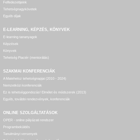
Felfedezettjeink
Tehetségnagykövetek
Egyéb díjak
E-LEARNING, KÉPZÉS, KÖNYVEK
E-learning tananyagok
Képzések
Könyvek
Tehetség Piactér (mentorálás)
SZAKMAI KONFERENCIÁK
A Matehetsz tehetségnapjai (2010 - 2024)
Nemzetközi konferenciák
Ez is tehetséggondozás! Elmélet és módszerek (2013)
Egyéb, további rendezvények, konferenciák
ONLINE SZOLGÁLTATÁSOK
OPER - online pályázati rendszer
Programbeküldés
Tanulmányi versenyek