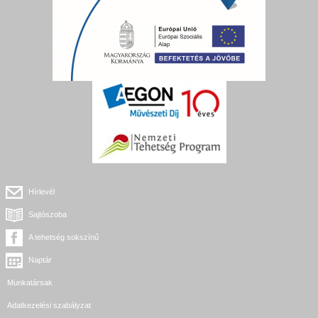
Hírlevél
Sajtószoba
A tehetség sokszínű
Naptár
Munkatársak
Adatkezelési szabályzat