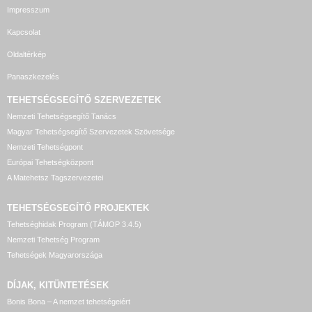
Impresszum
Kapcsolat
Oldaltérkép
Panaszkezelés
TEHETSÉGSEGÍTŐ SZERVEZETEK
Nemzeti Tehetségsegítő Tanács
Magyar Tehetségsegítő Szervezetek Szövetsége
Nemzeti Tehetségpont
Európai Tehetségközpont
A Matehetsz Tagszervezetei
TEHETSÉGSEGÍTŐ
PROJEKTEK
Tehetséghidak Program (TÁMOP 3.4.5)
Nemzeti Tehetség Program
Tehetségek Magyarországa
DÍJAK, KITÜNTETÉSEK
Bonis Bona – A nemzet tehetségeiért