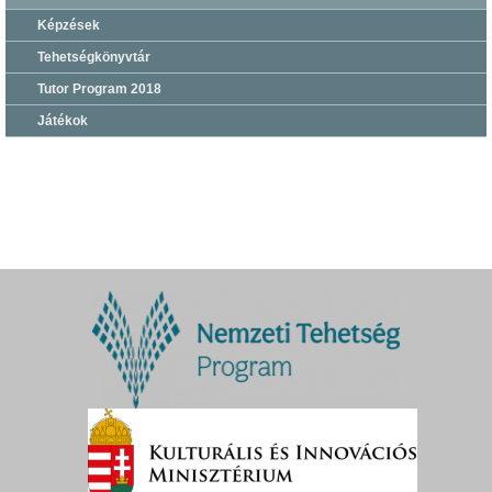
Képzések
Tehetségkönyvtár
Tutor Program 2018
Játékok