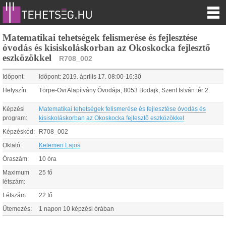
Matematikai tehetségek felismerése és fejlesztése
óvodás és kisiskoláskorban az Okoskocka fejlesztő
eszközökkel
R708_002
Időpont:
Időpont:
2019.
április
17
.
08:00
-
16:30
Helyszín:
Törpe-Ovi Alapítvány Óvodája; 8053 Bodajk, Szent István tér 2.
Képzési
Matematikai tehetségek felismerése és fejlesztése óvodás és
program:
kisiskoláskorban az Okoskocka fejlesztő eszközökkel
Képzéskód:
R708_002
Oktató:
Kelemen Lajos
Óraszám:
10 óra
Maximum
25 fő
létszám:
Létszám:
22 fő
Ütemezés:
1 napon 10 képzési órában