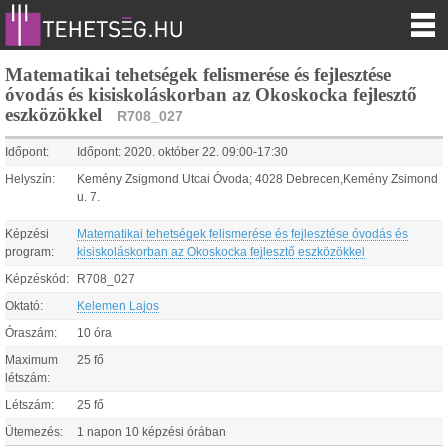
Matematikai tehetségek felismerése és fejlesztése
óvodás és kisiskoláskorban az Okoskocka fejlesztő
eszközökkel
R708_027
Időpont:
Időpont:
2020.
október
22
.
09:00
-
17:30
Helyszín:
Kemény Zsigmond Utcai Óvoda; 4028 Debrecen,Kemény Zsimond
u. 7.
Képzési
Matematikai tehetségek felismerése és fejlesztése óvodás és
program:
kisiskoláskorban az Okoskocka fejlesztő eszközökkel
Képzéskód:
R708_027
Oktató:
Kelemen Lajos
Óraszám:
10 óra
Maximum
25 fő
létszám:
Létszám:
25 fő
Ütemezés:
1 napon 10 képzési órában