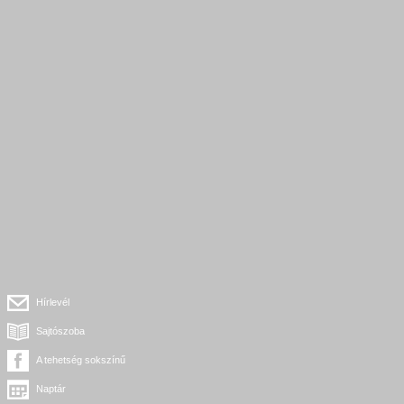
Hírlevél
Sajtószoba
A tehetség sokszínű
Naptár