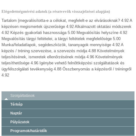
Elégedettségmérési adatok (a résztvevők visszajelzései alapján)
Tartalom (megvalósította-e a célokat, megfelelt-e az elvárásoknak? 4.92 A
képzésen megismertek újszerűsége 4.92 Alkalmazott oktatási módszerek
4.92 Képzés gyakorlati hasznossága 5.00 Megvalósítás helyszíne 4.92
Megvalósítás tárgyi feltételei, a tárgyi feltételek megfelelősége 5.00
Munka/feladatlapok, segédeszközök, tananyagok mennyisége 4.92 A
képzés / tréning szervezése, a szervezés módja 4.88 Követelmények
teljesítésének, ismeretek ellenőrzésének módja 4.96 Követelmények
teljesíthetősége 4.96 Igénybe vehető felnőttképzési szolgáltatások és
ügyfélszolgálati tevékenység 4.88 Összbenyomás a képzésről / tréningről
4.92
Szolgáltatások
Térkép
Naptár
Pályázatok
Programok/határidők