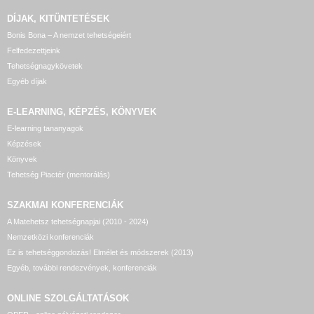
DÍJAK, KITÜNTETÉSEK
Bonis Bona – A nemzet tehetségeiért
Felfedezettjeink
Tehetségnagykövetek
Egyéb díjak
E-LEARNING, KÉPZÉS, KÖNYVEK
E-learning tananyagok
Képzések
Könyvek
Tehetség Piactér (mentorálás)
SZAKMAI KONFERENCIÁK
A Matehetsz tehetségnapjai (2010 - 2024)
Nemzetközi konferenciák
Ez is tehetséggondozás! Elmélet és módszerek (2013)
Egyéb, további rendezvények, konferenciák
ONLINE SZOLGÁLTATÁSOK