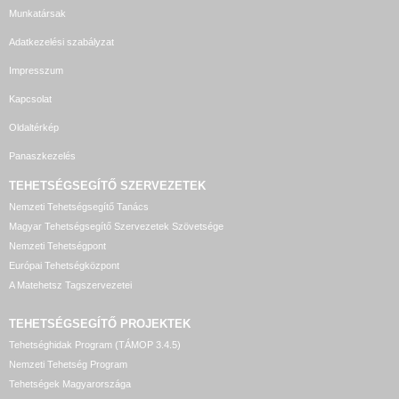
Munkatársak
Adatkezelési szabályzat
Impresszum
Kapcsolat
Oldaltérkép
Panaszkezelés
TEHETSÉGSEGÍTŐ SZERVEZETEK
Nemzeti Tehetségsegítő Tanács
Magyar Tehetségsegítő Szervezetek Szövetsége
Nemzeti Tehetségpont
Európai Tehetségközpont
A Matehetsz Tagszervezetei
TEHETSÉGSEGÍTŐ
PROJEKTEK
Tehetséghidak Program (TÁMOP 3.4.5)
Nemzeti Tehetség Program
Tehetségek Magyarországa