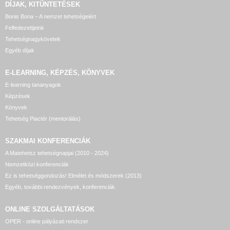
DÍJAK, KITÜNTETÉSEK
Bonis Bona – A nemzet tehetségeiért
Felfedezettjeink
Tehetségnagykövetek
Egyéb díjak
E-LEARNING, KÉPZÉS, KÖNYVEK
E-learning tananyagok
Képzések
Könyvek
Tehetség Piactér (mentorálás)
SZAKMAI KONFERENCIÁK
A Matehetsz tehetségnapjai (2010 - 2024)
Nemzetközi konferenciák
Ez is tehetséggondozás! Elmélet és módszerek (2013)
Egyéb, további rendezvények, konferenciák
ONLINE SZOLGÁLTATÁSOK
OPER - online pályázati rendszer