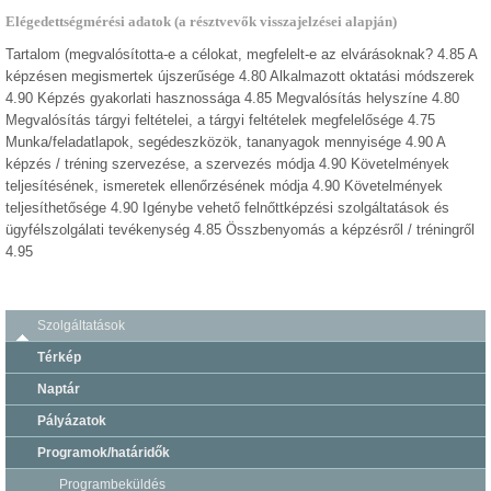
Elégedettségmérési adatok (a résztvevők visszajelzései alapján)
Tartalom (megvalósította-e a célokat, megfelelt-e az elvárásoknak? 4.85 A
képzésen megismertek újszerűsége 4.80 Alkalmazott oktatási módszerek
4.90 Képzés gyakorlati hasznossága 4.85 Megvalósítás helyszíne 4.80
Megvalósítás tárgyi feltételei, a tárgyi feltételek megfelelősége 4.75
Munka/feladatlapok, segédeszközök, tananyagok mennyisége 4.90 A
képzés / tréning szervezése, a szervezés módja 4.90 Követelmények
teljesítésének, ismeretek ellenőrzésének módja 4.90 Követelmények
teljesíthetősége 4.90 Igénybe vehető felnőttképzési szolgáltatások és
ügyfélszolgálati tevékenység 4.85 Összbenyomás a képzésről / tréningről
4.95
Szolgáltatások
Térkép
Naptár
Pályázatok
Programok/határidők
Programbeküldés