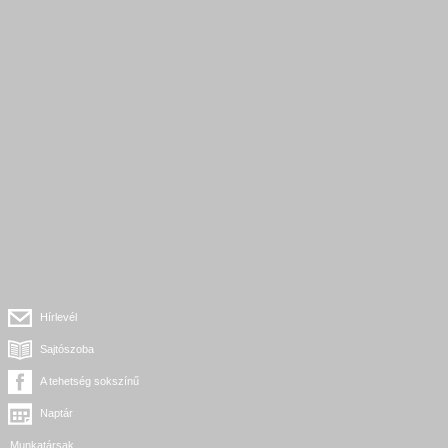
Hírlevél
Sajtószoba
A tehetség sokszínű
Naptár
Munkatársak