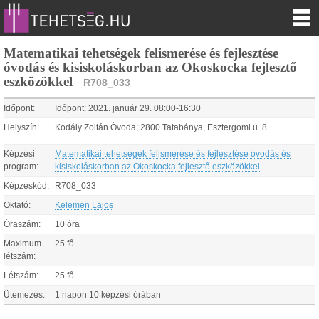
Matematikai tehetségek felismerése és fejlesztése
óvodás és kisiskoláskorban az Okoskocka fejlesztő
eszközökkel
R708_033
Időpont:
Időpont:
2021.
január
29
.
08:00
-
16:30
Helyszín:
Kodály Zoltán Óvoda; 2800 Tatabánya, Esztergomi u. 8.
Képzési
Matematikai tehetségek felismerése és fejlesztése óvodás és
program:
kisiskoláskorban az Okoskocka fejlesztő eszközökkel
Képzéskód:
R708_033
Oktató:
Kelemen Lajos
Óraszám:
10 óra
Maximum
25 fő
létszám:
Létszám:
25 fő
Ütemezés:
1 napon 10 képzési órában