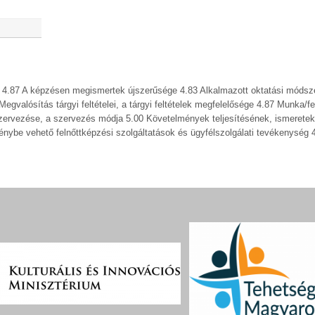
k? 4.87 A képzésen megismertek újszerűsége 4.83 Alkalmazott oktatási módsz
valósítás tárgyi feltételei, a tárgyi feltételek megfelelősége 4.87 Munka/fe
zervezése, a szervezés módja 5.00 Követelmények teljesítésének, ismeretek
nybe vehető felnőttképzési szolgáltatások és ügyfélszolgálati tevékenység 