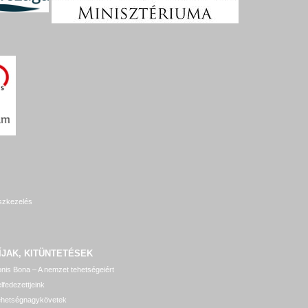
szkezelés
ÍJAK, KITÜNTETÉSEK
nis Bona – A nemzet tehetségeiért
lfedezettjeink
ehetségnagykövetek