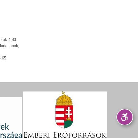
erek 4.83
ladatlapok,
4.65