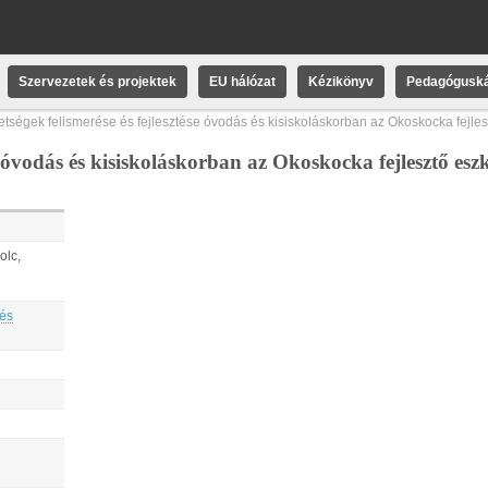
Szervezetek és projektek
EU hálózat
Kézikönyv
Pedagóguská
etségek felismerése és fejlesztése óvodás és kisiskoláskorban az Okoskocka fejle
se óvodás és kisiskoláskorban az Okoskocka fejlesztő es
olc,
 és