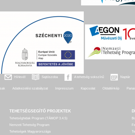
Hírlevél
Sajtószoba
A tehetség sokszínű
Naptár
sak
Adatkezelési szabályzat
Impresszum
Kapcsolat
Oldaltérkép
Pana
TEHETSÉGSEGÍTŐ
PROJEKTEK
D
Tehetséghidak Program (TÁMOP 3.4.5)
Bo
Nemzeti Tehetség Program
Fe
Tehetségek Magyarországa
T