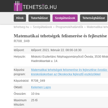
Hírek
Tutorhálózat
Szolgáltatások
Tehetséghálózat
tehetseg.hu
Szolgáltatások
Programok/határidők
Matematikai teh
Matematikai tehetségek felismerése és fejleszté
R708_049
Időpont:
Időpont:
2021.
február
22
.
08:00
-
16:30
Helyszín:
Miskolci Eszterlánc Néphagyományőrző Óvoda; 3530 Misk
Hadirokkantak u. 14.
Képzési
Matematikai tehetségek felismerése és fejlesztése óvodás
program:
kisiskoláskorban az Okoskocka fejlesztő eszközökkel
Képzéskód:
R708_049
Oktató:
Kelemen Lajos
Óraszám:
10 óra
Maximum
25 fő
létszám: