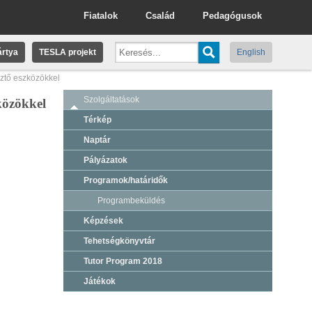
Fiatalok
Család
Pedagógusok
rtya
TESLA projekt
English
sztő eszközökkel
Szolgáltatások
zközökkel
Térkép
Naptár
Pályázatok
Programok/határidők
Programbeküldés
Képzések
Tehetségkönyvtár
Tutor Program 2018
Játékok