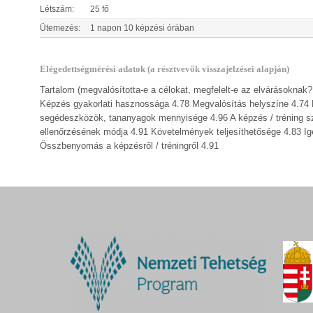
Létszám:
25 fő
Ütemezés:
1 napon 10 képzési órában
Elégedettségmérési adatok (a résztvevők visszajelzései alapján)
Tartalom (megvalósította-e a célokat, megfelelt-e az elvárásokna
Képzés gyakorlati hasznossága 4.78 Megvalósítás helyszíne 4.74 Meg
segédeszközök, tananyagok mennyisége 4.96 A képzés / tréning s
ellenőrzésének módja 4.91 Követelmények teljesíthetősége 4.83 Igé
Összbenyomás a képzésről / tréningről 4.91