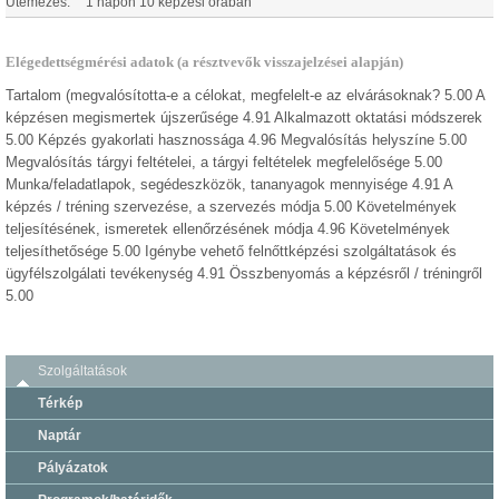
Ütemezés:
1 napon 10 képzési órában
Elégedettségmérési adatok (a résztvevők visszajelzései alapján)
Tartalom (megvalósította-e a célokat, megfelelt-e az elvárásoknak? 5.00 A
képzésen megismertek újszerűsége 4.91 Alkalmazott oktatási módszerek
5.00 Képzés gyakorlati hasznossága 4.96 Megvalósítás helyszíne 5.00
Megvalósítás tárgyi feltételei, a tárgyi feltételek megfelelősége 5.00
Munka/feladatlapok, segédeszközök, tananyagok mennyisége 4.91 A
képzés / tréning szervezése, a szervezés módja 5.00 Követelmények
teljesítésének, ismeretek ellenőrzésének módja 4.96 Követelmények
teljesíthetősége 5.00 Igénybe vehető felnőttképzési szolgáltatások és
ügyfélszolgálati tevékenység 4.91 Összbenyomás a képzésről / tréningről
5.00
Szolgáltatások
Térkép
Naptár
Pályázatok