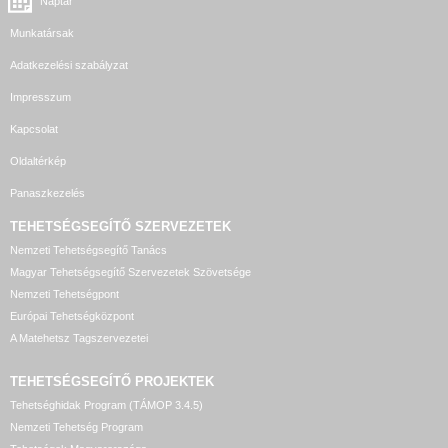
Naptár
Munkatársak
Adatkezelési szabályzat
Impresszum
Kapcsolat
Oldaltérkép
Panaszkezelés
TEHETSÉGSEGÍTŐ SZERVEZETEK
Nemzeti Tehetségsegítő Tanács
Magyar Tehetségsegítő Szervezetek Szövetsége
Nemzeti Tehetségpont
Európai Tehetségközpont
A Matehetsz Tagszervezetei
TEHETSÉGSEGÍTŐ
PROJEKTEK
Tehetséghidak Program (TÁMOP 3.4.5)
Nemzeti Tehetség Program