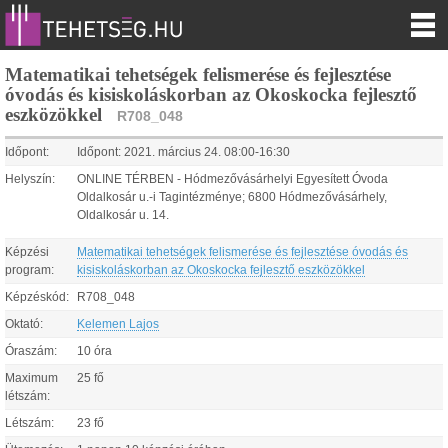
Matematikai tehetségek felismerése és fejlesztése
óvodás és kisiskoláskorban az Okoskocka fejlesztő
eszközökkel
R708_048
Időpont:
Időpont:
2021.
március
24
.
08:00
-
16:30
Helyszín:
ONLINE TÉRBEN - Hódmezővásárhelyi Egyesített Óvoda
Oldalkosár u.-i Tagintézménye; 6800 Hódmezővásárhely,
Oldalkosár u. 14.
Képzési
Matematikai tehetségek felismerése és fejlesztése óvodás és
program:
kisiskoláskorban az Okoskocka fejlesztő eszközökkel
Képzéskód:
R708_048
Oktató:
Kelemen Lajos
Óraszám:
10 óra
Maximum
25 fő
létszám:
Létszám:
23 fő