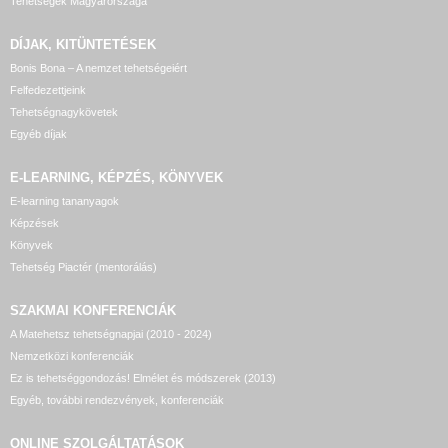
Tehetségek Magyarországa
DÍJAK, KITÜNTETÉSEK
Bonis Bona – A nemzet tehetségeiért
Felfedezettjeink
Tehetségnagykövetek
Egyéb díjak
E-LEARNING, KÉPZÉS, KÖNYVEK
E-learning tananyagok
Képzések
Könyvek
Tehetség Piactér (mentorálás)
SZAKMAI KONFERENCIÁK
A Matehetsz tehetségnapjai (2010 - 2024)
Nemzetközi konferenciák
Ez is tehetséggondozás! Elmélet és módszerek (2013)
Egyéb, további rendezvények, konferenciák
ONLINE SZOLGÁLTATÁSOK