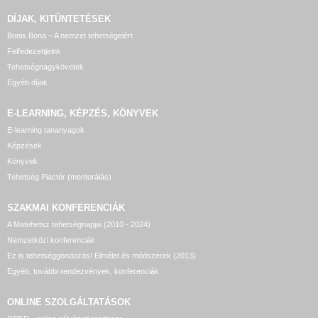
DÍJAK, KITÜNTETÉSEK
Bonis Bona – A nemzet tehetségeiért
Felfedezettjeink
Tehetségnagykövetek
Egyéb díjak
E-LEARNING, KÉPZÉS, KÖNYVEK
E-learning tananyagok
Képzések
Könyvek
Tehetség Piactér (mentorálás)
SZAKMAI KONFERENCIÁK
A Matehetsz tehetségnapjai (2010 - 2024)
Nemzetközi konferenciák
Ez is tehetséggondozás! Elmélet és módszerek (2013)
Egyéb, további rendezvények, konferenciák
ONLINE SZOLGÁLTATÁSOK