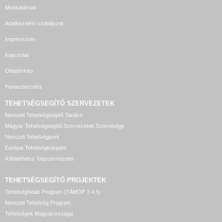
Munkatársak
Adatkezelési szabályzat
Impresszum
Kapcsolat
Oldaltérkép
Panaszkezelés
TEHETSÉGSEGÍTŐ SZERVEZETEK
Nemzeti Tehetségsegítő Tanács
Magyar Tehetségsegítő Szervezetek Szövetsége
Nemzeti Tehetségpont
Európai Tehetségközpont
A Matehetsz Tagszervezetei
TEHETSÉGSEGÍTŐ
PROJEKTEK
Tehetséghidak Program (TÁMOP 3.4.5)
Nemzeti Tehetség Program
Tehetségek Magyarországa