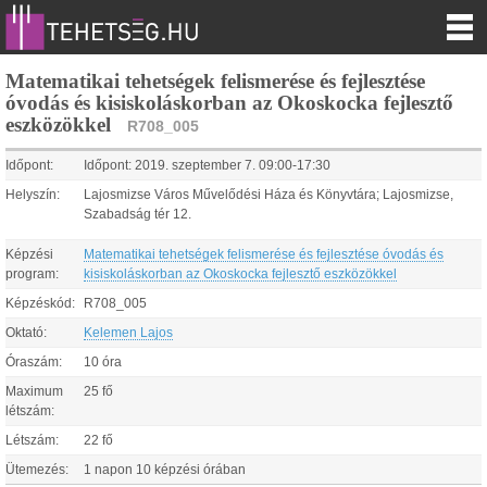
Matematikai tehetségek felismerése és fejlesztése
óvodás és kisiskoláskorban az Okoskocka fejlesztő
eszközökkel
R708_005
Időpont:
Időpont:
2019.
szeptember
7
.
09:00
-
17:30
Helyszín:
Lajosmizse Város Művelődési Háza és Könyvtára; Lajosmizse,
Szabadság tér 12.
Képzési
Matematikai tehetségek felismerése és fejlesztése óvodás és
program:
kisiskoláskorban az Okoskocka fejlesztő eszközökkel
Képzéskód:
R708_005
Oktató:
Kelemen Lajos
Óraszám:
10 óra
Maximum
25 fő
létszám:
Létszám:
22 fő
Ütemezés:
1 napon 10 képzési órában