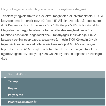
Elégedettségmérési adatok (a résztvevők visszajelzései alapján)
Tartalom (megvalósította-e a célokat, megfelelt-e az elvárásoknak? 5.00 A
képzésen megismertek újszerűsége 4.91 Alkalmazott oktatási módszerek
4.82 Képzés gyakorlati hasznossága 4.95 Megvalósítás helyszíne 4.95
Megvalósítás tárgyi feltételei, a tárgyi feltételek megfelelősége 4.91
Munka/feladatlapok, segédeszközök, tananyagok mennyisége 4.95 A
képzés / tréning szervezése, a szervezés módja 5.00 Követelmények
teljesítésének, ismeretek ellenőrzésének módja 4.95 Követelmények
teljesíthetősége 4.95 Igénybe vehető felnőttképzési szolgáltatások és
ügyfélszolgálati tevékenység 4.86 Összbenyomás a képzésről / tréningről
4.95
Szolgáltatások
Térkép
Naptár
Pályázatok
Programok/határidők