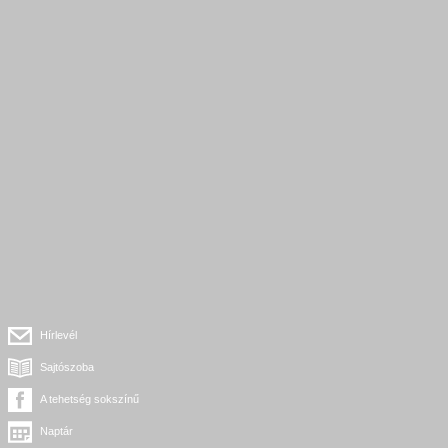
Hírlevél
Sajtószoba
A tehetség sokszínű
Naptár