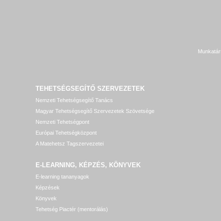
Munkatár
TEHETSÉGSEGÍTŐ SZERVEZETEK
Nemzeti Tehetségsegítő Tanács
Magyar Tehetségsegítő Szervezetek Szövetsége
Nemzeti Tehetségpont
Európai Tehetségközpont
A Matehetsz Tagszervezetei
E-LEARNING, KÉPZÉS, KÖNYVEK
E-learning tananyagok
Képzések
Könyvek
Tehetség Piactér (mentorálás)