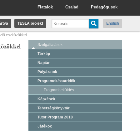
Fiatalok
Család
Pedagógusok
rtya
TESLA projekt
English
sztő eszközökkel
Szolgáltatások
zközökkel
Térkép
Naptár
Pályázatok
Programok/határidők
Programbeküldés
Képzések
Tehetségkönyvtár
Tutor Program 2018
Játékok