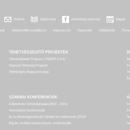
Hírlevél
Sajtószoba
A tehetség sokszínű
Naptár
sak
Adatkezelési szabályzat
Impresszum
Kapcsolat
Oldaltérkép
Pana
TEHETSÉGSEGÍTŐ
PROJEKTEK
D
Tehetséghidak Program (TÁMOP 3.4.5)
Bo
Nemzeti Tehetség Program
Fe
Tehetségek Magyarországa
T
Eg
SZAKMAI KONFERENCIÁK
O
A Matehetsz tehetségnapjai (2010 - 2024)
OP
Nemzetközi konferenciák
P
Ez is tehetséggondozás! Elmélet és módszerek (2013)
T
Egyéb, további rendezvények, konferenciák
Te