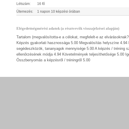
Létszám:
16 fő
Ütemezés:
1 napon 10 képzési órában
Elégedettségmérési adatok (a résztvevők visszajelzései alapján)
Tartalom (megvalósította-e a célokat, megfelelt-e az elvárásokna
Képzés gyakorlati hasznossága 5.00 Megvalósítás helyszíne 4.94 Meg
segédeszközök, tananyagok mennyisége 5.00 A képzés / tréning s
ellenőrzésének módja 4.94 Követelmények teljesíthetősége 5.00 Igé
Összbenyomás a képzésről / tréningről 5.00