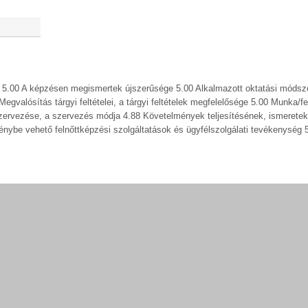
k? 5.00 A képzésen megismertek újszerűsége 5.00 Alkalmazott oktatási módsz
valósítás tárgyi feltételei, a tárgyi feltételek megfelelősége 5.00 Munka/fe
zervezése, a szervezés módja 4.88 Követelmények teljesítésének, ismeretek
nybe vehető felnőttképzési szolgáltatások és ügyfélszolgálati tevékenység 