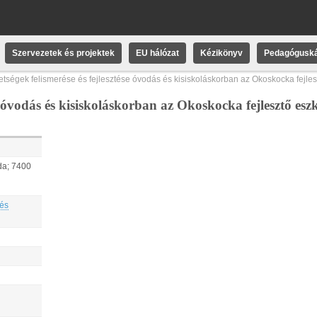
Szervezetek és projektek
EU hálózat
Kézikönyv
Pedagóguská
etségek felismerése és fejlesztése óvodás és kisiskoláskorban az Okoskocka fejle
se óvodás és kisiskoláskorban az Okoskocka fejlesztő es
da; 7400
 és