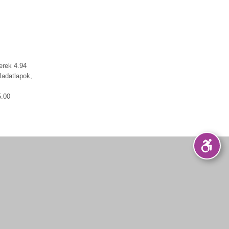
erek 4.94
ladatlapok,
5.00