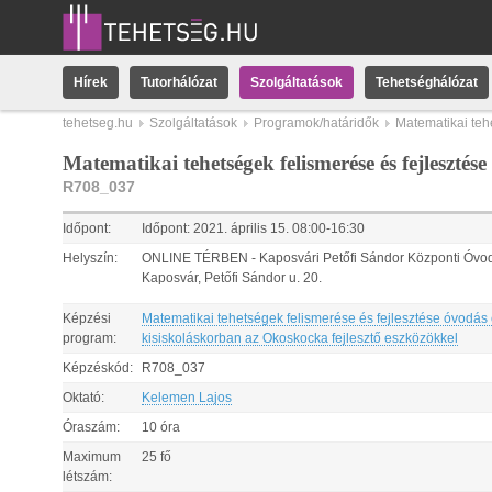
Hírek
Tutorhálózat
Szolgáltatások
Tehetséghálózat
tehetseg.hu
Szolgáltatások
Programok/határidők
Matematikai teh
Matematikai tehetségek felismerése és fejleszté
R708_037
Időpont:
Időpont:
2021.
április
15
.
08:00
-
16:30
Helyszín:
ONLINE TÉRBEN - Kaposvári Petőfi Sándor Központi Óvo
Kaposvár, Petőfi Sándor u. 20.
Képzési
Matematikai tehetségek felismerése és fejlesztése óvodás
program:
kisiskoláskorban az Okoskocka fejlesztő eszközökkel
Képzéskód:
R708_037
Oktató:
Kelemen Lajos
Óraszám:
10 óra
Maximum
25 fő
létszám: