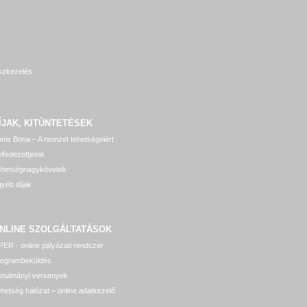
szkezelés
ÍJAK, KITÜNTETÉSEK
nis Bona – A nemzet tehetségeiért
lfedezettjeink
ehetségnagykövetek
yéb díjak
NLINE SZOLGÁLTATÁSOK
ER - online pályázati rendszer
rogrambeküldés
anulmányi versenyek
hetség hálózat – online adatkezelő