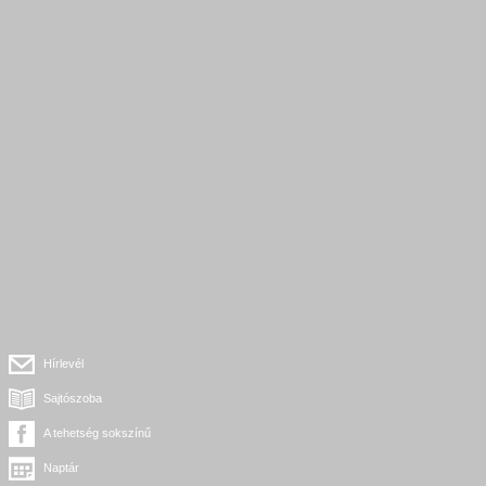
Hírlevél
Sajtószoba
A tehetség sokszínű
Naptár