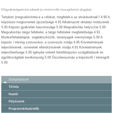
Elégedettségmérési adatok (a résztvevők visszajelzései alapján)
Tartalom (megvalósította-e a célokat, megfelelt-e az elvárásoknak? 4.95 A
képzésen megismertek újszerűsége 4.91 Alkalmazott oktatási módszerek
5.00 Képzés gyakorlati hasznossága 5.00 Megvalósítás helyszíne 5.00
Megvalósítás tárgyi feltételei, a tárgyi feltételek megfelelősége 4.91
Munka/feladatlapok, segédeszközök, tananyagok mennyisége 5.00 A
képzés / tréning szervezése, a szervezés módja 4.95 Követelmények
teljesítésének, ismeretek ellenőrzésének módja 4.91 Követelmények
teljesíthetősége 5.00 Igénybe vehető felnőttképzési szolgáltatások és
ügyfélszolgálati tevékenység 5.00 Összbenyomás a képzésről / tréningről
5.00
Szolgáltatások
Térkép
Naptár
Pályázatok
Programok/határidők