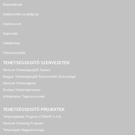
Munkatársak
Adatkezelési szabályzat
Impresszum
Kapcsolat
Oldaltérkép
Panaszkezelés
TEHETSÉGSEGÍTŐ SZERVEZETEK
Nemzeti Tehetségsegítő Tanács
Magyar Tehetségsegítő Szervezetek Szövetsége
Nemzeti Tehetségpont
Európai Tehetségközpont
A Matehetsz Tagszervezetei
TEHETSÉGSEGÍTŐ
PROJEKTEK
Tehetséghidak Program (TÁMOP 3.4.5)
Nemzeti Tehetség Program
Tehetségek Magyarországa