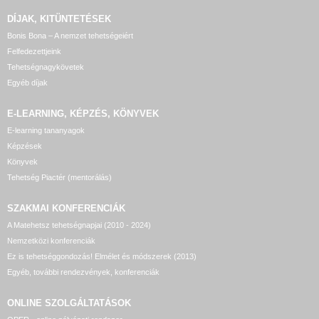
DÍJAK, KITÜNTETÉSEK
Bonis Bona – A nemzet tehetségeiért
Felfedezettjeink
Tehetségnagykövetek
Egyéb díjak
E-LEARNING, KÉPZÉS, KÖNYVEK
E-learning tananyagok
Képzések
Könyvek
Tehetség Piactér (mentorálás)
SZAKMAI KONFERENCIÁK
A Matehetsz tehetségnapjai (2010 - 2024)
Nemzetközi konferenciák
Ez is tehetséggondozás! Elmélet és módszerek (2013)
Egyéb, további rendezvények, konferenciák
ONLINE SZOLGÁLTATÁSOK