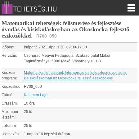
Matematikai tehetségek felismerése és fejlesztése
óvodás és kisiskoláskorban az Okoskocka fejlesztő
eszközökkel
R708_050
Időpont:
Időpont:
2021.
április
30
.
09:00
-
17:30
Helyszín:
Csongrád Megyei Pedagógiai Szakszolgálat Makói
Tagintézménye; 6900 Makó, Vásárhelyi u. 1-3.
Képzési
Matematikai tehetségek felismerése és fejlesztése óvodás és
program:
kisiskoláskorban az Okoskocka fejlesztő eszközökkel
Képzéskód:
R708_050
Oktató:
Kelemen Lajos
Óraszám:
10 óra
Maximum
25 fő
létszám:
Létszám:
25 fő
Ütemezés:
1 napon 10 képzési órában