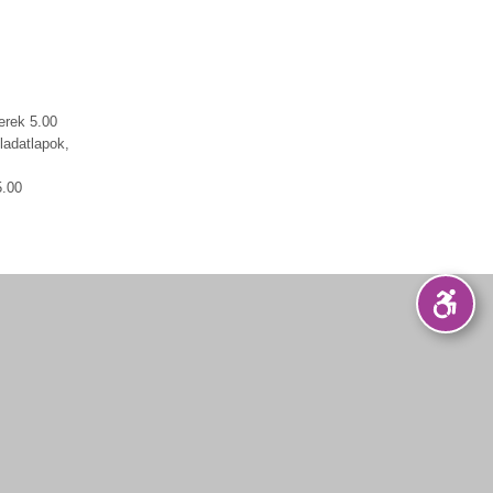
erek 5.00
ladatlapok,
5.00