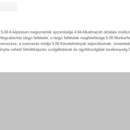
k? 5.00 A képzésen megismertek újszerűsége 4.94 Alkalmazott oktatási módsz
valósítás tárgyi feltételei, a tárgyi feltételek megfelelősége 5.00 Munka/fe
zervezése, a szervezés módja 5.00 Követelmények teljesítésének, ismeretek
nybe vehető felnőttképzési szolgáltatások és ügyfélszolgálati tevékenység 