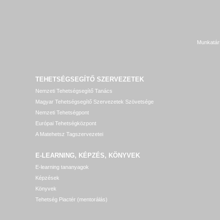
Munkatár
TEHETSÉGSEGÍTŐ SZERVEZETEK
Nemzeti Tehetségsegítő Tanács
Magyar Tehetségsegítő Szervezetek Szövetsége
Nemzeti Tehetségpont
Európai Tehetségközpont
A Matehetsz Tagszervezetei
E-LEARNING, KÉPZÉS, KÖNYVEK
E-learning tananyagok
Képzések
Könyvek
Tehetség Piactér (mentorálás)