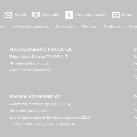
Hírlevél
Sajtószoba
A tehetség sokszínű
Naptár
sak
Adatkezelési szabályzat
Impresszum
Kapcsolat
Oldaltérkép
Pana
TEHETSÉGSEGÍTŐ
PROJEKTEK
D
Tehetséghidak Program (TÁMOP 3.4.5)
Bo
Nemzeti Tehetség Program
Fe
Tehetségek Magyarországa
T
Eg
SZAKMAI KONFERENCIÁK
O
A Matehetsz tehetségnapjai (2010 - 2024)
OP
Nemzetközi konferenciák
P
Ez is tehetséggondozás! Elmélet és módszerek (2013)
T
Egyéb, további rendezvények, konferenciák
Te