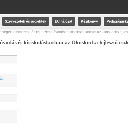
Szervezetek és projektek
EU hálózat
Kézikönyv
Pedagóguská
etségek felismerése és fejlesztése óvodás és kisiskoláskorban az Okoskocka fejle
se óvodás és kisiskoláskorban az Okoskocka fejlesztő es
 és