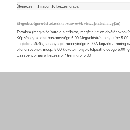
Ütemezés:
1 napon 10 képzési órában
Elégedettségmérési adatok (a résztvevők visszajelzései alapján)
Tartalom (megvalósította-e a célokat, megfelelt-e az elvárásokna
Képzés gyakorlati hasznossága 5.00 Megvalósítás helyszíne 5.00 Meg
segédeszközök, tananyagok mennyisége 5.00 A képzés / tréning s
ellenőrzésének módja 5.00 Követelmények teljesíthetősége 5.00 Igé
Összbenyomás a képzésről / tréningről 5.00