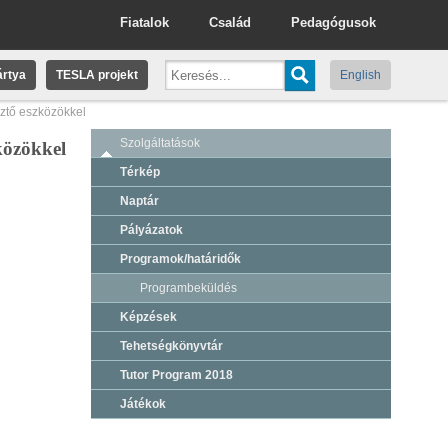
Fiatalok
Család
Pedagógusok
rtya
TESLA projekt
English
sztő eszközökkel
Szolgáltatások
zközökkel
Térkép
Naptár
Pályázatok
Programok/határidők
Programbeküldés
Képzések
Tehetségkönyvtár
Tutor Program 2018
Játékok