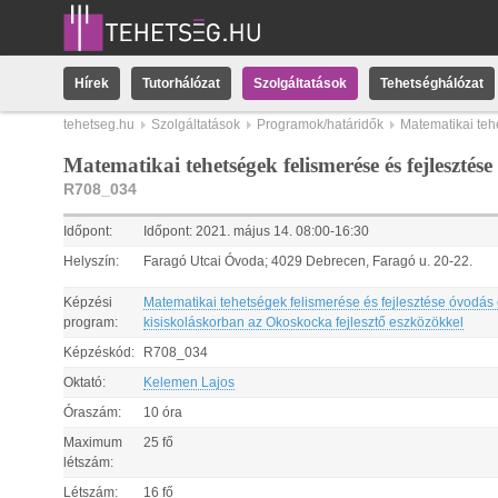
Hírek
Tutorhálózat
Szolgáltatások
Tehetséghálózat
tehetseg.hu
Szolgáltatások
Programok/határidők
Matematikai teh
Matematikai tehetségek felismerése és fejleszté
R708_034
Időpont:
Időpont:
2021.
május
14
.
08:00
-
16:30
Helyszín:
Faragó Utcai Óvoda; 4029 Debrecen, Faragó u. 20-22.
Képzési
Matematikai tehetségek felismerése és fejlesztése óvodás
program:
kisiskoláskorban az Okoskocka fejlesztő eszközökkel
Képzéskód:
R708_034
Oktató:
Kelemen Lajos
Óraszám:
10 óra
Maximum
25 fő
létszám:
Létszám:
16 fő