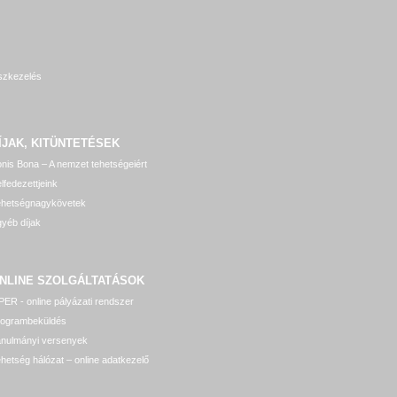
szkezelés
ÍJAK, KITÜNTETÉSEK
nis Bona – A nemzet tehetségeiért
lfedezettjeink
ehetségnagykövetek
yéb díjak
NLINE SZOLGÁLTATÁSOK
ER - online pályázati rendszer
rogrambeküldés
anulmányi versenyek
hetség hálózat – online adatkezelő