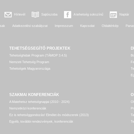
Hírlevél
Sajtószoba
A tehetség sokszínű
Naptár
sak
Adatkezelési szabályzat
Impresszum
Kapcsolat
Oldaltérkép
Pana
TEHETSÉGSEGÍTŐ
PROJEKTEK
D
Tehetséghidak Program (TÁMOP 3.4.5)
Bo
Nemzeti Tehetség Program
Fe
Tehetségek Magyarországa
T
Eg
SZAKMAI KONFERENCIÁK
O
A Matehetsz tehetségnapjai (2010 - 2024)
OP
Nemzetközi konferenciák
P
Ez is tehetséggondozás! Elmélet és módszerek (2013)
T
Egyéb, további rendezvények, konferenciák
Te