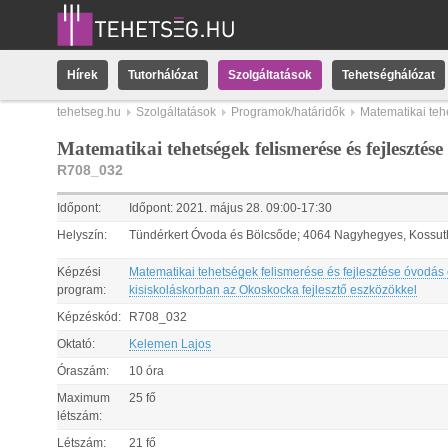
Hírek
Tutorhálózat
Szolgáltatások
Tehetséghálózat
tehetseg.hu
Szolgáltatások
Programok/határidők
Matematikai teh
Matematikai tehetségek felismerése és fejleszté
R708_032
Időpont:
Időpont:
2021.
május
28
.
09:00
-
17:30
Helyszín:
Tündérkert Óvoda és Bölcsőde; 4064 Nagyhegyes, Kossuth
Képzési
Matematikai tehetségek felismerése és fejlesztése óvodás
program:
kisiskoláskorban az Okoskocka fejlesztő eszközökkel
Képzéskód:
R708_032
Oktató:
Kelemen Lajos
Óraszám:
10 óra
Maximum
25 fő
létszám:
Létszám:
21 fő