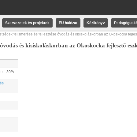
Szervezetek és projektek
EU hálózat
Kézikönyv
Pedagóguská
etségek felismerése és fejlesztése óvodás és kisiskoláskorban az Okoskocka fejle
se óvodás és kisiskoláskorban az Okoskocka fejlesztő es
 u. 30/A.
 és