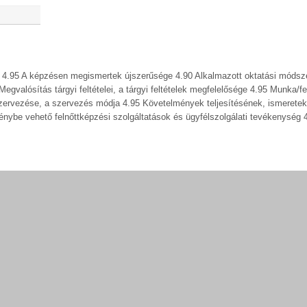
k? 4.95 A képzésen megismertek újszerűsége 4.90 Alkalmazott oktatási módsz
valósítás tárgyi feltételei, a tárgyi feltételek megfelelősége 4.95 Munka/fe
zervezése, a szervezés módja 4.95 Követelmények teljesítésének, ismeretek
nybe vehető felnőttképzési szolgáltatások és ügyfélszolgálati tevékenység 