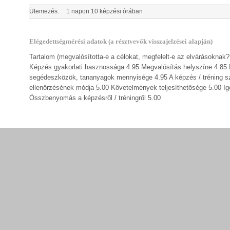
Ütemezés:
1 napon 10 képzési órában
Elégedettségmérési adatok (a résztvevők visszajelzései alapján)
Tartalom (megvalósította-e a célokat, megfelelt-e az elvárásokna
Képzés gyakorlati hasznossága 4.95 Megvalósítás helyszíne 4.85 Meg
segédeszközök, tananyagok mennyisége 4.95 A képzés / tréning s
ellenőrzésének módja 5.00 Követelmények teljesíthetősége 5.00 Igé
Összbenyomás a képzésről / tréningről 5.00