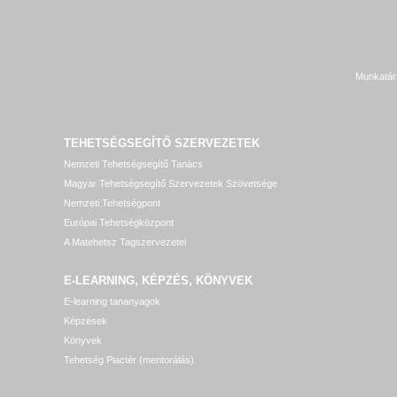
Munkatár
TEHETSÉGSEGÍTŐ SZERVEZETEK
Nemzeti Tehetségsegítő Tanács
Magyar Tehetségsegítő Szervezetek Szövetsége
Nemzeti Tehetségpont
Európai Tehetségközpont
A Matehetsz Tagszervezetei
E-LEARNING, KÉPZÉS, KÖNYVEK
E-learning tananyagok
Képzések
Könyvek
Tehetség Piactér (mentorálás)