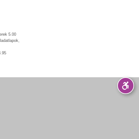
erek 5.00
ladatlapok,
4.95