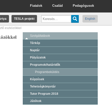
Fiatalok
Család
Pedagógusok
rtya
TESLA projekt
English
sztő eszközökkel
Szolgáltatások
zközökkel
Térkép
Naptár
Pályázatok
Programok/határidők
Programbeküldés
Képzések
Tehetségkönyvtár
Tutor Program 2018
Játékok