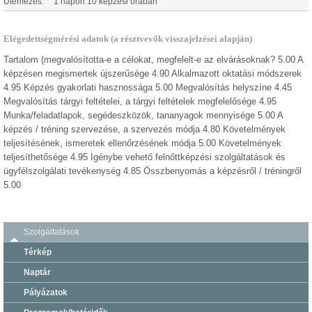
Ütemezés:
1 napon 10 képzési órában
Elégedettségmérési adatok (a résztvevők visszajelzései alapján)
Tartalom (megvalósította-e a célokat, megfelelt-e az elvárásoknak? 5.00 A
képzésen megismertek újszerűsége 4.90 Alkalmazott oktatási módszerek
4.95 Képzés gyakorlati hasznossága 5.00 Megvalósítás helyszíne 4.45
Megvalósítás tárgyi feltételei, a tárgyi feltételek megfelelősége 4.95
Munka/feladatlapok, segédeszközök, tananyagok mennyisége 5.00 A
képzés / tréning szervezése, a szervezés módja 4.80 Követelmények
teljesítésének, ismeretek ellenőrzésének módja 5.00 Követelmények
teljesíthetősége 4.95 Igénybe vehető felnőttképzési szolgáltatások és
ügyfélszolgálati tevékenység 4.85 Összbenyomás a képzésről / tréningről
5.00
Szolgáltatások
Térkép
Naptár
Pályázatok