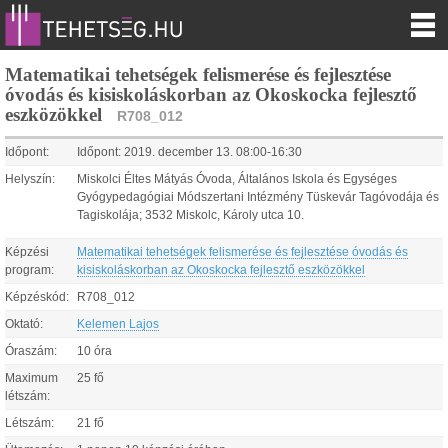
Matematikai tehetségek felismerése és fejlesztése
óvodás és kisiskoláskorban az Okoskocka fejlesztő
eszközökkel
R708_012
Időpont:
Időpont:
2019.
december
13
.
08:00
-
16:30
Helyszín:
Miskolci Éltes Mátyás Óvoda, Általános Iskola és Egységes
Gyógypedagógiai Módszertani Intézmény Tüskevár Tagóvodája és
Tagiskolája; 3532 Miskolc, Károly utca 10.
Képzési
Matematikai tehetségek felismerése és fejlesztése óvodás és
program:
kisiskoláskorban az Okoskocka fejlesztő eszközökkel
Képzéskód:
R708_012
Oktató:
Kelemen Lajos
Óraszám:
10 óra
Maximum
25 fő
létszám:
Létszám:
21 fő