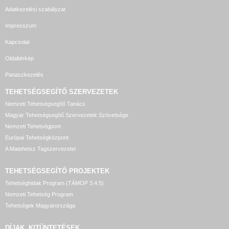
Adatkezelési szabályzat
Impresszum
Kapcsolat
Oldaltérkép
Panaszkezelés
TEHETSÉGSEGÍTŐ SZERVEZETEK
Nemzeti Tehetségsegítő Tanács
Magyar Tehetségsegítő Szervezetek Szövetsége
Nemzeti Tehetségpont
Európai Tehetségközpont
A Matehetsz Tagszervezetei
TEHETSÉGSEGÍTŐ
PROJEKTEK
Tehetséghidak Program (TÁMOP 3.4.5)
Nemzeti Tehetség Program
Tehetségek Magyarországa
DÍJAK, KITÜNTETÉSEK