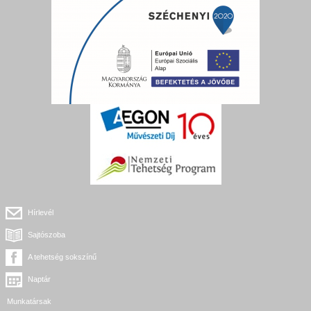
Hírlevél
Sajtószoba
A tehetség sokszínű
Naptár
Munkatársak