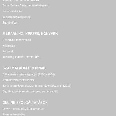
Bonis Bona – A nemzet tehetségeiért
Felfedezettjeink
Tehetségnagykövetek
Egyéb díjak
E-LEARNING, KÉPZÉS, KÖNYVEK
E-learning tananyagok
Képzések
Könyvek
Tehetség Piactér (mentorálás)
SZAKMAI KONFERENCIÁK
A Matehetsz tehetségnapjai (2010 - 2024)
Nemzetközi konferenciák
Ez is tehetséggondozás! Elmélet és módszerek (2013)
Egyéb, további rendezvények, konferenciák
ONLINE SZOLGÁLTATÁSOK
OPER - online pályázati rendszer
Programbeküldés