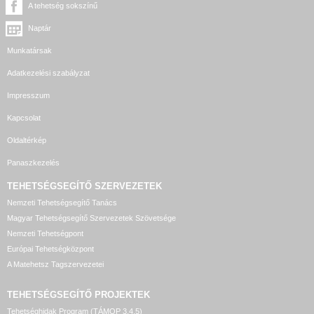
A tehetség sokszínű
Naptár
Munkatársak
Adatkezelési szabályzat
Impresszum
Kapcsolat
Oldaltérkép
Panaszkezelés
TEHETSÉGSEGÍTŐ SZERVEZETEK
Nemzeti Tehetségsegítő Tanács
Magyar Tehetségsegítő Szervezetek Szövetsége
Nemzeti Tehetségpont
Európai Tehetségközpont
A Matehetsz Tagszervezetei
TEHETSÉGSEGÍTŐ
PROJEKTEK
Tehetséghidak Program (TÁMOP 3.4.5)