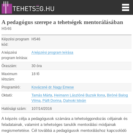
A pedagógus szerepe a tehetségek mentorálásában
H546
Képzési program
H546
kód:
A képzési
A képzési program leírása
program leírása:
Óraszám:
30 óra
Maximum
18 fő
létszám:
Programíró:
Kovácsné dr. Nagy Emese
Oktató:
Tamás Márta
,
Heimann Lászlóné Buzsik Ilona
,
Biróné Balog
Vilma
,
Pálfi Dorina
,
Dalnoki István
Hatósági szám:
107/14/2016
A képzés célja a pedagógusok számára a tehetséggondozás céljainak és
feladatainak, valamint a tehetséges tanulók mentorálási módjainak
megismertetése. Cél továbbá a pedagógusok mentoráláshoz kapcsolódó