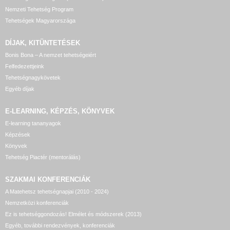
Nemzeti Tehetség Program
Tehetségek Magyarországa
DÍJAK, KITÜNTETÉSEK
Bonis Bona – A nemzet tehetségeiért
Felfedezettjeink
Tehetségnagykövetek
Egyéb díjak
E-LEARNING, KÉPZÉS, KÖNYVEK
E-learning tananyagok
Képzések
Könyvek
Tehetség Piactér (mentorálás)
SZAKMAI KONFERENCIÁK
A Matehetsz tehetségnapjai (2010 - 2024)
Nemzetközi konferenciák
Ez is tehetséggondozás! Elmélet és módszerek (2013)
Egyéb, további rendezvények, konferenciák