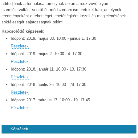
attitűdjének a formálása, amelynek során a résztvevő olyan
szemléletváltást segítő és módszertani ismereteket kap, amelynek
eredményeként a tehetséget lehetőségként kezeli és megjelenésének
sokféleségét sajátosságnak tekinti.
Kapcsolódó képzések:
Időpont:
2019.
május
30
.
10:00
-
június
1
.
17:30
Részletek
Időpont:
2019.
május
2
.
10:00
-
4
.
17:30
Részletek
Időpont:
2018.
január
11
.
10:00
-
13
.
17:30
Részletek
Időpont:
2018.
április
26
.
10:00
-
28
.
17:30
Részletek
Időpont:
2017.
március
17
.
10:00
-
19
.
17:45
Részletek
Képzések