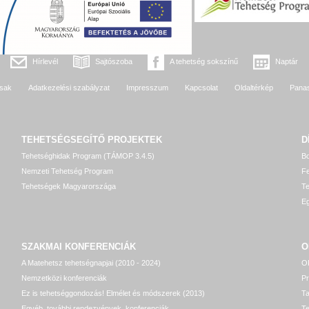
Hírlevél
Sajtószoba
A tehetség sokszínű
Naptár
sak
Adatkezelési szabályzat
Impresszum
Kapcsolat
Oldaltérkép
Pana
TEHETSÉGSEGÍTŐ
PROJEKTEK
D
Tehetséghidak Program (TÁMOP 3.4.5)
Bo
Nemzeti Tehetség Program
Fe
Tehetségek Magyarországa
T
Eg
SZAKMAI KONFERENCIÁK
O
A Matehetsz tehetségnapjai (2010 - 2024)
OP
Nemzetközi konferenciák
P
Ez is tehetséggondozás! Elmélet és módszerek (2013)
T
Egyéb, további rendezvények, konferenciák
Te