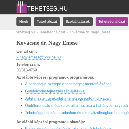
Hírek
Tutorhálózat
Szolgáltatások
Tehetséghálózat
tehetseg.hu
Tehetséghálózat
Kovácsné dr. Nagy Emese
Kovácsné dr. Nagy Emese
E-mail cím:
k.nagy.emese@t-online.hu
Telefonszám:
30/313-4769
Az alábbi képzési programok programírója:
A pedagógus szerepe a tehetségek mentorálásában
Gondolkodásfejlesztés táblajátékkal
Játékmesteri gyakorlat a tehetségsegítő munkában
Öndifferenciáló módszerek alkalmazása a hátrányos helyzetű 
Tehetséggondozás a tudásban és szocializáltságban heterogén
Az alábbi képzési programok oktatója:
Beilleszkedési nehézségek, alulteljesítő tehetségek