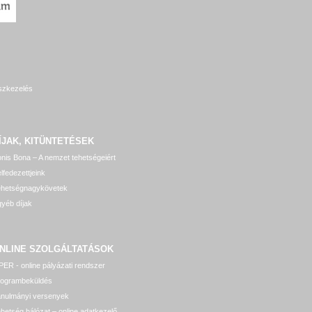
szkezelés
ÍJAK, KITÜNTETÉSEK
nis Bona – A nemzet tehetségeiért
lfedezettjeink
ehetségnagykövetek
yéb díjak
NLINE SZOLGÁLTATÁSOK
ER - online pályázati rendszer
rogrambeküldés
anulmányi versenyek
hetség hálózat – online adatkezelő