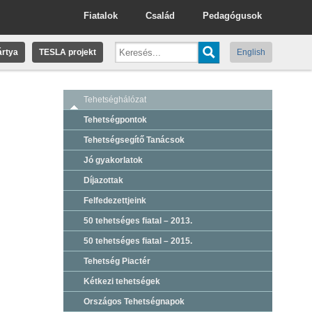
Fiatalok
Család
Pedagógusok
rtya
TESLA projekt
English
Tehetséghálózat
Tehetségpontok
Tehetségsegítő Tanácsok
Jó gyakorlatok
Díjazottak
Felfedezettjeink
50 tehetséges fiatal – 2013.
50 tehetséges fiatal – 2015.
Tehetség Piactér
Kétkezi tehetségek
Országos Tehetségnapok