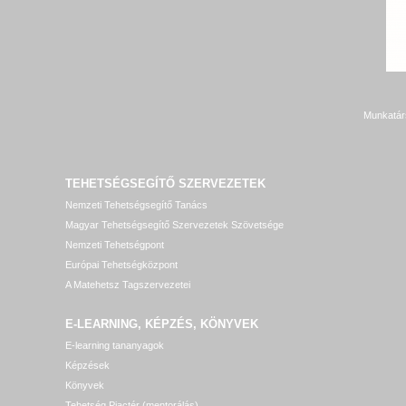
Munkatár
TEHETSÉGSEGÍTŐ SZERVEZETEK
Nemzeti Tehetségsegítő Tanács
Magyar Tehetségsegítő Szervezetek Szövetsége
Nemzeti Tehetségpont
Európai Tehetségközpont
A Matehetsz Tagszervezetei
E-LEARNING, KÉPZÉS, KÖNYVEK
E-learning tananyagok
Képzések
Könyvek
Tehetség Piactér (mentorálás)