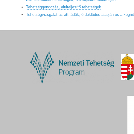
Tehetséggondozás, alulteljesítő tehetségek
Tehetségvizsgálat az attitűdök, érdeklődés alapján és a kognití