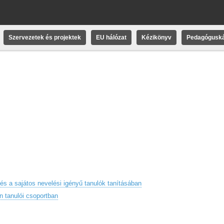
Szervezetek és projektek
EU hálózat
Kézikönyv
Pedagóguská
és a sajátos nevelési igényű tanulók tanításában
 tanulói csoportban