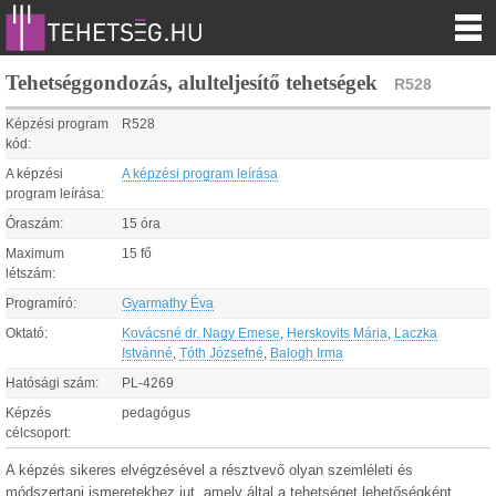
Tehetséggondozás, alulteljesítő tehetségek
R528
Képzési program
R528
kód:
A képzési
A képzési program leírása
program leírása:
Óraszám:
15 óra
Maximum
15 fő
létszám:
Programíró:
Gyarmathy Éva
Oktató:
Kovácsné dr. Nagy Emese
,
Herskovits Mária
,
Laczka
Istvánné
,
Tóth Józsefné
,
Balogh Irma
Hatósági szám:
PL-4269
Képzés
pedagógus
célcsoport:
A képzés sikeres elvégzésével a résztvevő olyan szemléleti és
módszertani ismeretekhez jut, amely által a tehetséget lehetőségként