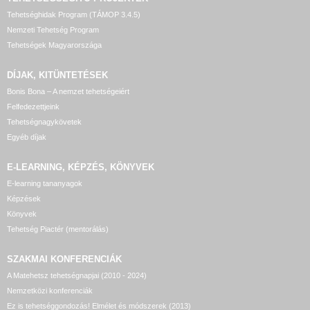
Tehetséghidak Program (TÁMOP 3.4.5)
Nemzeti Tehetség Program
Tehetségek Magyarországa
DÍJAK, KITÜNTETÉSEK
Bonis Bona – A nemzet tehetségeiért
Felfedezettjeink
Tehetségnagykövetek
Egyéb díjak
E-LEARNING, KÉPZÉS, KÖNYVEK
E-learning tananyagok
Képzések
Könyvek
Tehetség Piactér (mentorálás)
SZAKMAI KONFERENCIÁK
A Matehetsz tehetségnapjai (2010 - 2024)
Nemzetközi konferenciák
Ez is tehetséggondozás! Elmélet és módszerek (2013)