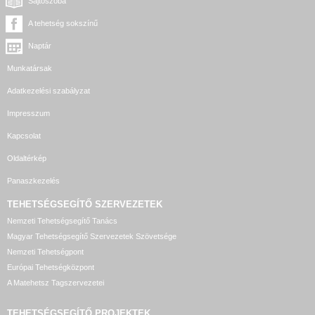
Sajtószoba
A tehetség sokszínű
Naptár
Munkatársak
Adatkezelési szabályzat
Impresszum
Kapcsolat
Oldaltérkép
Panaszkezelés
TEHETSÉGSEGÍTŐ SZERVEZETEK
Nemzeti Tehetségsegítő Tanács
Magyar Tehetségsegítő Szervezetek Szövetsége
Nemzeti Tehetségpont
Európai Tehetségközpont
A Matehetsz Tagszervezetei
TEHETSÉGSEGÍTŐ
PROJEKTEK