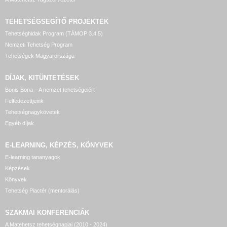
TEHETSÉGSEGÍTŐ
PROJEKTEK
Tehetséghidak Program (TÁMOP 3.4.5)
Nemzeti Tehetség Program
Tehetségek Magyarországa
DÍJAK, KITÜNTETÉSEK
Bonis Bona – A nemzet tehetségeiért
Felfedezettjeink
Tehetségnagykövetek
Egyéb díjak
E-LEARNING, KÉPZÉS, KÖNYVEK
E-learning tananyagok
Képzések
Könyvek
Tehetség Piactér (mentorálás)
SZAKMAI KONFERENCIÁK
A Matehetsz tehetségnapjai (2010 - 2024)