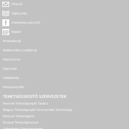
Hírlevél
Sajtószoba
A tehetség sokszínű
Naptár
Munkatársak
Adatkezelési szabályzat
Impresszum
Kapcsolat
Oldaltérkép
Panaszkezelés
TEHETSÉGSEGÍTŐ SZERVEZETEK
Nemzeti Tehetségsegítő Tanács
Magyar Tehetségsegítő Szervezetek Szövetsége
Nemzeti Tehetségpont
Európai Tehetségközpont
A Matehetsz Tagszervezetei