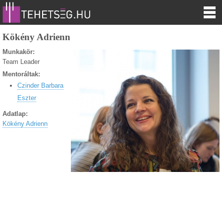
Kökény Adrienn
Munkakör:
Team Leader
Mentoráltak:
Czinder Barbara
Eszter
Adatlap:
Kökény Adrienn