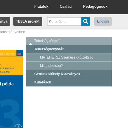
Fiatalok
Család
Pedagógusok
rtya
TESLA projekt
English
i intézményeiben
Tehetségkönyvtár
Tehetségkönyvtár
MATEHETSZ Szerkesztő-bizottság
Mi a tehetség?
Géniusz Műhely Kiadványok
Kutatások