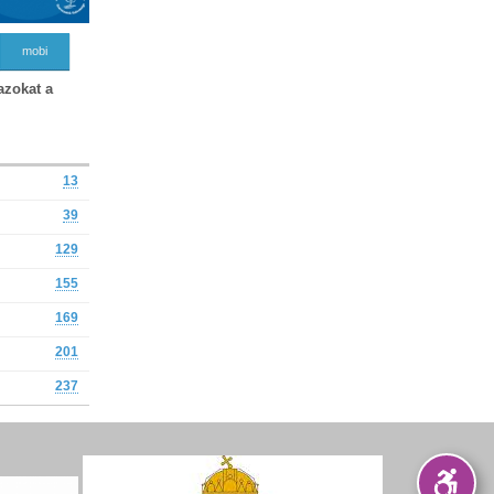
mobi
azokat a
13
39
129
155
169
201
237