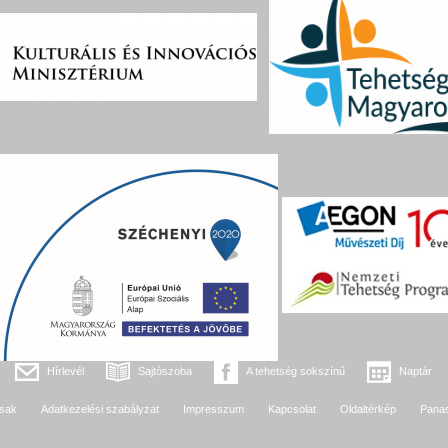
Hírlevél
Sajtószoba
A tehetség sokszínű
Naptár
sak
Adatkezelési szabályzat
Impresszum
Kapcsolat
Oldaltérkép
Pana