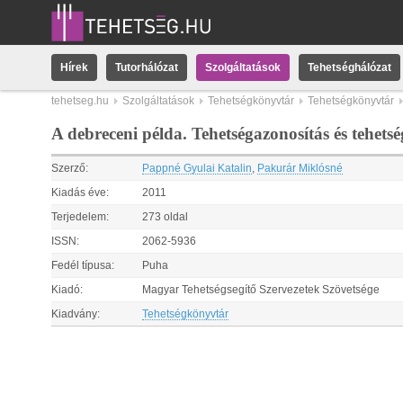
Hírek
Tutorhálózat
Szolgáltatások
Tehetséghálózat
tehetseg.hu
Szolgáltatások
Tehetségkönyvtár
Tehetségkönyvtár
A debreceni példa. Tehetségazonosítás és tehet
Szerző:
Pappné Gyulai Katalin
,
Pakurár Miklósné
Kiadás éve:
2011
Terjedelem:
273 oldal
ISSN:
2062-5936
Fedél típusa:
Puha
Kiadó:
Magyar Tehetségsegítő Szervezetek Szövetsége
Kiadvány:
Tehetségkönyvtár