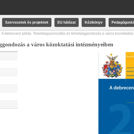
Szervezetek és projektek
EU hálózat
Kézikönyv
Pedagóguská
A debreceni példa. Tehetségazonosítás és tehetséggondozás a város közoktatás
séggondozás a város közoktatási intézményeiben