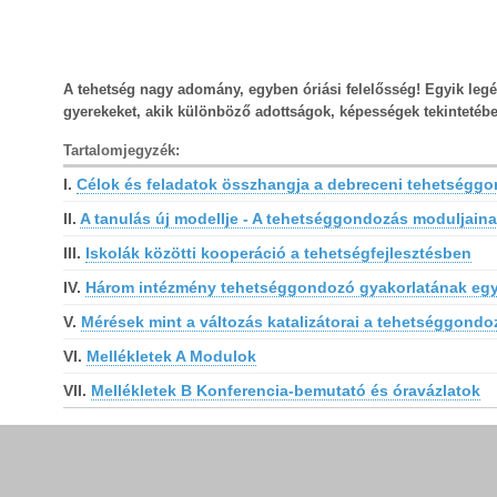
A tehetség nagy adomány, egyben óriási felelősség! Egyik legé
gyerekeket, akik különböző adottságok, képességek tekintetébe
Tartalomjegyzék:
I.
Célok és feladatok összhangja a debreceni tehetségg
II.
A tanulás új modellje - A tehetséggondozás moduljain
III.
Iskolák közötti kooperáció a tehetségfejlesztésben
IV.
Három intézmény tehetséggondozó gyakorlatának egy 
V.
Mérések mint a változás katalizátorai a tehetséggond
VI.
Mellékletek A Modulok
VII.
Mellékletek B Konferencia-bemutató és óravázlatok