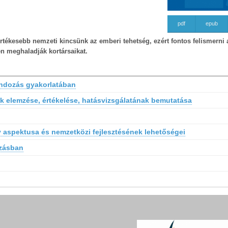
pdf
epub
rtékesebb nemzeti kincsünk az emberi tehetség, ezért fontos felismerni 
n meghaladják kortársaikat.
ondozás gyakorlatában
ak elemzése, értékelése, hatásvizsgálatának bemutatása
aspektusa és nemzetközi fejlesztésének lehetőségei
ozásban