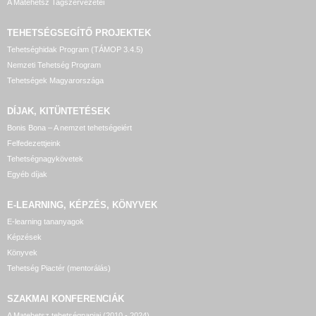
A Matehetsz Tagszervezetei
TEHETSÉGSEGÍTŐ
PROJEKTEK
Tehetséghidak Program (TÁMOP 3.4.5)
Nemzeti Tehetség Program
Tehetségek Magyarországa
DÍJAK, KITÜNTETÉSEK
Bonis Bona – A nemzet tehetségeiért
Felfedezettjeink
Tehetségnagykövetek
Egyéb díjak
E-LEARNING, KÉPZÉS, KÖNYVEK
E-learning tananyagok
Képzések
Könyvek
Tehetség Piactér (mentorálás)
SZAKMAI KONFERENCIÁK
A Matehetsz tehetségnapjai (2010 - 2024)