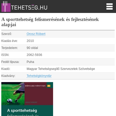
A sporttehetség felismerésének és fejlesztésének
alapjai
Szerző:
Orosz Róbert
Kiadás éve:
2010
Terjedelem:
90 oldal
ISSN:
2062-5936
Fedél típusa:
Puha
Kiadó:
Magyar Tehetségsegítő Szervezetek Szövetsége
Kiadvány:
Tehetségkönyvtár