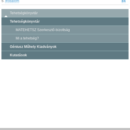
5.
Irodalom
84
Tehetségkönyvtár
Tehetségkönyvtár
MATEHETSZ Szerkesztő-bizottság
Mi a tehetség?
Géniusz Műhely Kiadványok
Kutatások