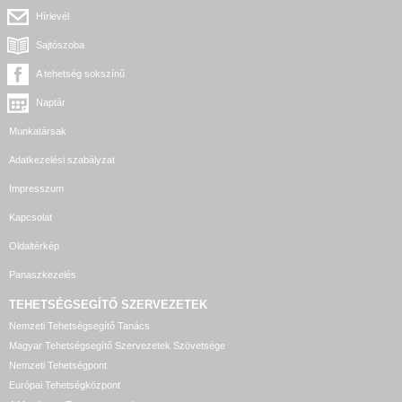
Hírlevél
Sajtószoba
A tehetség sokszínű
Naptár
Munkatársak
Adatkezelési szabályzat
Impresszum
Kapcsolat
Oldaltérkép
Panaszkezelés
TEHETSÉGSEGÍTŐ SZERVEZETEK
Nemzeti Tehetségsegítő Tanács
Magyar Tehetségsegítő Szervezetek Szövetsége
Nemzeti Tehetségpont
Európai Tehetségközpont