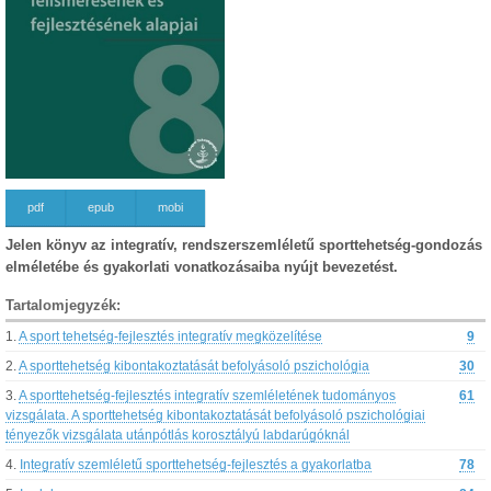
pdf
epub
mobi
Jelen könyv az integratív, rendszerszemléletű sporttehetség-gondozás
elméletébe és gyakorlati vonatkozásaiba nyújt bevezetést.
Tartalomjegyzék:
1.
A sport tehetség-fejlesztés integratív megközelítése
9
2.
A sporttehetség kibontakoztatását befolyásoló pszichológia
30
3.
A sporttehetség-fejlesztés integratív szemléletének tudományos
61
vizsgálata. A sporttehetség kibontakoztatását befolyásoló pszichológiai
tényezők vizsgálata utánpótlás korosztályú labdarúgóknál
4.
Integratív szemléletű sporttehetség-fejlesztés a gyakorlatba
78