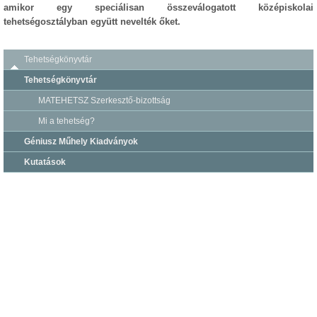
amikor egy speciálisan összeválogatott középiskolai
tehetségosztályban együtt nevelték őket.
Tehetségkönyvtár
Tehetségkönyvtár
MATEHETSZ Szerkesztő-bizottság
Mi a tehetség?
Géniusz Műhely Kiadványok
Kutatások