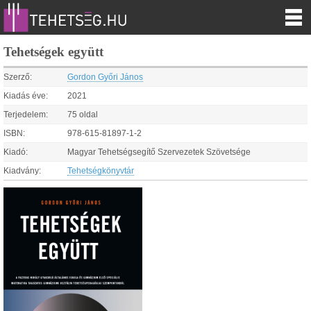
Tehetségek együtt
Szerző:
Gordon Győri János
Kiadás éve:
2021
Terjedelem:
75 oldal
ISBN:
978-615-81897-1-2
Kiadó:
Magyar Tehetségsegítő Szervezetek Szövetsége
Kiadvány:
Tehetségkönyvtár