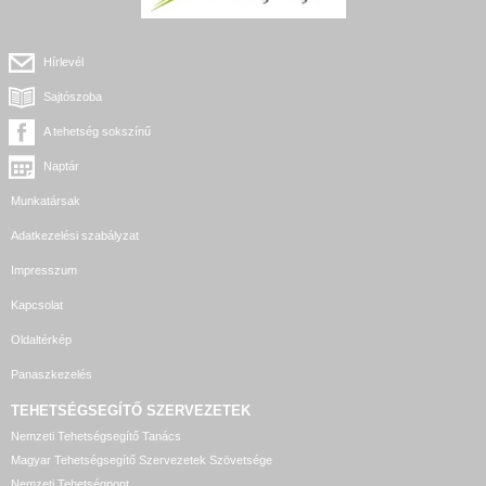
Hírlevél
Sajtószoba
A tehetség sokszínű
Naptár
Munkatársak
Adatkezelési szabályzat
Impresszum
Kapcsolat
Oldaltérkép
Panaszkezelés
TEHETSÉGSEGÍTŐ SZERVEZETEK
Nemzeti Tehetségsegítő Tanács
Magyar Tehetségsegítő Szervezetek Szövetsége
Nemzeti Tehetségpont