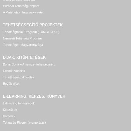
Európai Tehetségközpont
A Matehetsz Tagszervezetei
TEHETSÉGSEGÍTŐ
PROJEKTEK
Tehetséghidak Program (TÁMOP 3.4.5)
Nemzeti Tehetség Program
Tehetségek Magyarországa
DÍJAK, KITÜNTETÉSEK
Bonis Bona – A nemzet tehetségeiért
Felfedezettjeink
Tehetségnagykövetek
Egyéb díjak
E-LEARNING, KÉPZÉS, KÖNYVEK
E-learning tananyagok
Képzések
Könyvek
Tehetség Piactér (mentorálás)