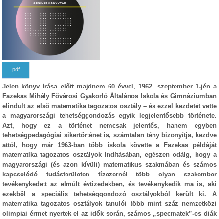
pdf
Jelen könyv írása előtt majdnem 60 évvel, 1962. szeptember 1-jén a
Fazekas Mihály Fővárosi Gyakorló Általános Iskola és Gimnáziumban
elindult az első matematika tagozatos osztály – és ezzel kezdetét vette
a magyarországi tehetséggondozás egyik legjelentősebb története.
Azt, hogy ez a történet nemcsak jelentős, hanem egyben
tehetségpedagógiai sikertörténet is, számtalan tény bizonyítja, kezdve
attól, hogy már 1963-ban több iskola követte a Fazekas példáját
matematika tagozatos osztályok indításában, egészen odáig, hogy a
magyarországi (és azon kívüli) matematikus szakmában és számos
kapcsolódó tudásterületen tízezernél több olyan szakember
tevékenykedett az elmúlt évtizedekben, és tevékenykedik ma is, aki
ezekből a speciális tehetséggondozó osztályokból került ki. A
matematika tagozatos osztályok tanulói több mint száz nemzetközi
olimpiai érmet nyertek el az idők során, számos „specmatek”-os diák