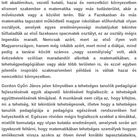
lett akadémikus, vezető kutató, hazai és nemzetközi környezetben
elismert szakember a matematika vagy más tudásterület, akár a
művészetek vagy a közélet terén. Bár a Fazekasban és más
matematika tagozatot működtető magyar iskolában előfordultak olyan
osztályok, amelyek egyes eredményességi mutatójukat tekintve
túlhaladták az első fazekasos specmatek osztályt, ez az osztály mégis
legendás maradt. Nemcsak azért, mert az első ilyen volt
Magyarországon, hanem még inkább azért, mert mind a diákjai, mind
pedig a tanárai között számos „nagy személyiség” volt, akik
évtizedekre szólóan maradandót alkottak a matematikában, a
tehetségpedagógiában vagy akár több területen is, és ezzel egyben
jelentős inspiráló szakmai/emberi példává is váltak hazai és
nemzetközi környezetben.
Gordon Győri János jelen könyvében a tehetséges tanulók pedagógiai
fejlesztésének egyik alapvető kérdésével foglalkozik: a tehetségek
együttnevelésének témájával. A munkának nem célja az, hogy kifejtse,
mi a tehetség, kit tekintünk tehetségesnek, illetve hogy a tehetséges
tanulók pedagógiája a pedagógia egészének rendszerében hol
helyezkedik el. Egészen röviden mégis foglalkozik ezekkel a témákkal,
mielőtt bemutatja egy olyan kutatás eredményeit, amelynek során azt
igyekezett feltárni, hogy matematikában tehetséges személyek hogyan
emlékeznek vissza azokra az ötven évvel korábbi tapasztalataikra,