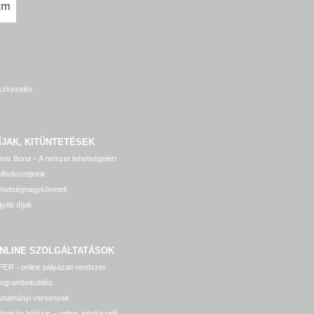
szkezelés
ÍJAK, KITÜNTETÉSEK
nis Bona – A nemzet tehetségeiért
lfedezettjeink
ehetségnagykövetek
yéb díjak
NLINE SZOLGÁLTATÁSOK
ER - online pályázati rendszer
rogrambeküldés
anulmányi versenyek
hetség hálózat – online adatkezelő