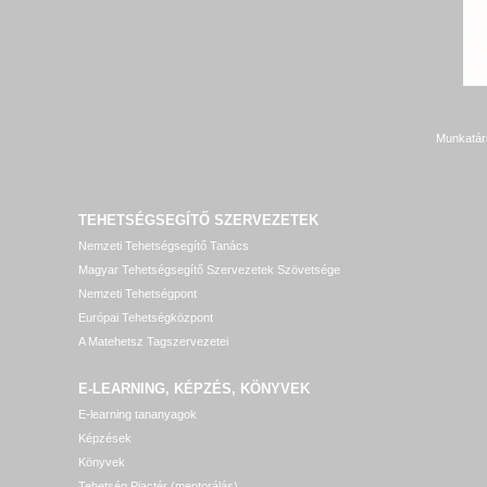
Munkatár
TEHETSÉGSEGÍTŐ SZERVEZETEK
Nemzeti Tehetségsegítő Tanács
Magyar Tehetségsegítő Szervezetek Szövetsége
Nemzeti Tehetségpont
Európai Tehetségközpont
A Matehetsz Tagszervezetei
E-LEARNING, KÉPZÉS, KÖNYVEK
E-learning tananyagok
Képzések
Könyvek
Tehetség Piactér (mentorálás)