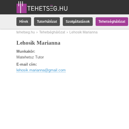
Hírek
Tutorhálózat
Szolgáltatások
Tehetséghálózat
tehetseg.hu
Tehetséghálózat
Lehosik Marianna
Lehosik Marianna
Munkakör:
Matehetsz Tutor
E-mail cím:
lehosik.marianna@gmail.com