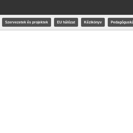
Szervezetek és projektek
EU hálózat
Kézikönyv
Pedagóguská