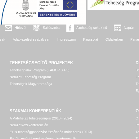
Hírlevél
Sajtószoba
A tehetség sokszínű
Naptár
sak
Adatkezelési szabályzat
Impresszum
Kapcsolat
Oldaltérkép
Pana
TEHETSÉGSEGÍTŐ
PROJEKTEK
D
Tehetséghidak Program (TÁMOP 3.4.5)
Bo
Nemzeti Tehetség Program
Fe
Tehetségek Magyarországa
T
Eg
SZAKMAI KONFERENCIÁK
O
A Matehetsz tehetségnapjai (2010 - 2024)
OP
Nemzetközi konferenciák
P
Ez is tehetséggondozás! Elmélet és módszerek (2013)
T
Egyéb, további rendezvények, konferenciák
Te