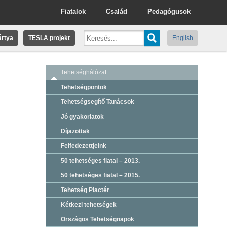
Fiatalok
Család
Pedagógusok
rtya
TESLA projekt
English
Tehetséghálózat
Tehetségpontok
Tehetségsegítő Tanácsok
Jó gyakorlatok
Díjazottak
Felfedezettjeink
50 tehetséges fiatal – 2013.
50 tehetséges fiatal – 2015.
Tehetség Piactér
Kétkezi tehetségek
Országos Tehetségnapok