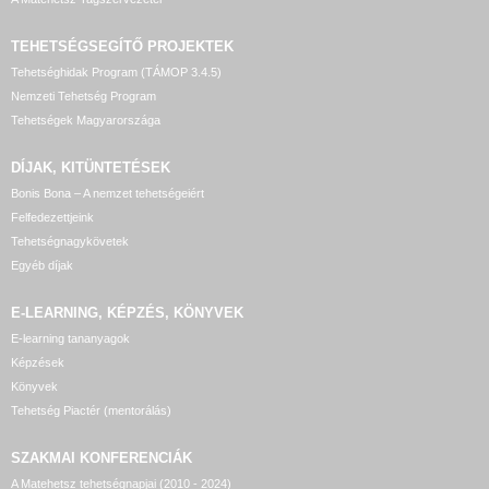
TEHETSÉGSEGÍTŐ
PROJEKTEK
Tehetséghidak Program (TÁMOP 3.4.5)
Nemzeti Tehetség Program
Tehetségek Magyarországa
DÍJAK, KITÜNTETÉSEK
Bonis Bona – A nemzet tehetségeiért
Felfedezettjeink
Tehetségnagykövetek
Egyéb díjak
E-LEARNING, KÉPZÉS, KÖNYVEK
E-learning tananyagok
Képzések
Könyvek
Tehetség Piactér (mentorálás)
SZAKMAI KONFERENCIÁK
A Matehetsz tehetségnapjai (2010 - 2024)