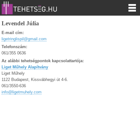
Levendel Júlia
E-mail cím:
ligetringlispil@gmail.com
Telefonszám:
061/355 0636
Az alábbi tehetségpontok kapcsolattartója:
Liget Műhely Alapítvány
Liget Műhely
1122 Budapest, Kissvábhegyi út 4-6.
061/3550-636
info@ligetmuhely.com