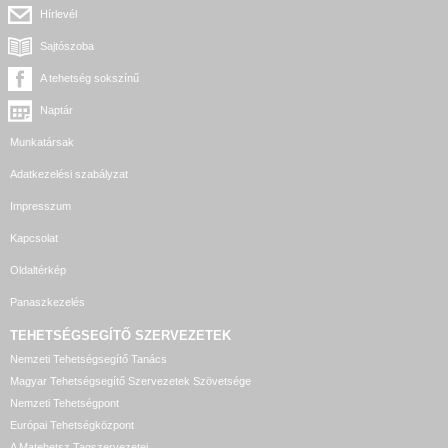
Hírlevél
Sajtószoba
A tehetség sokszínű
Naptár
Munkatársak
Adatkezelési szabályzat
Impresszum
Kapcsolat
Oldaltérkép
Panaszkezelés
TEHETSÉGSEGÍTŐ SZERVEZETEK
Nemzeti Tehetségsegítő Tanács
Magyar Tehetségsegítő Szervezetek Szövetsége
Nemzeti Tehetségpont
Európai Tehetségközpont
A Matehetsz Tagszervezetei