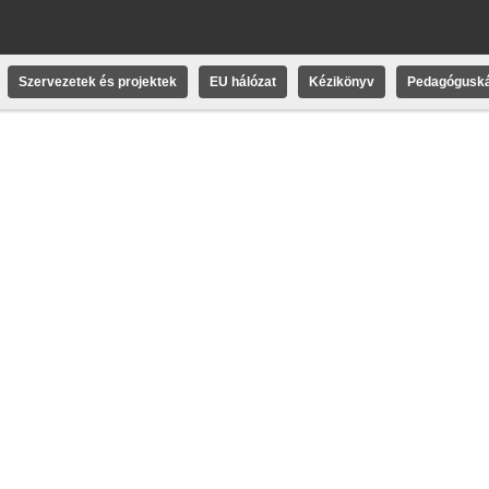
Szervezetek és projektek
EU hálózat
Kézikönyv
Pedagóguská