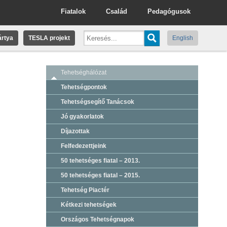
Fiatalok
Család
Pedagógusok
rtya
TESLA projekt
English
Tehetséghálózat
Tehetségpontok
Tehetségsegítő Tanácsok
Jó gyakorlatok
Díjazottak
Felfedezettjeink
50 tehetséges fiatal – 2013.
50 tehetséges fiatal – 2015.
Tehetség Piactér
Kétkezi tehetségek
Országos Tehetségnapok