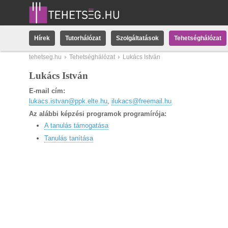
Hírek
Tutorhálózat
Szolgáltatások
Tehetséghálózat
tehetseg.hu
Tehetséghálózat
Lukács István
Lukács István
E-mail cím:
lukacs.istvan@ppk.elte.hu
,
ilukacs@freemail.hu
Az alábbi képzési programok programírója:
A tanulás támogatása
Tanulás tanítása