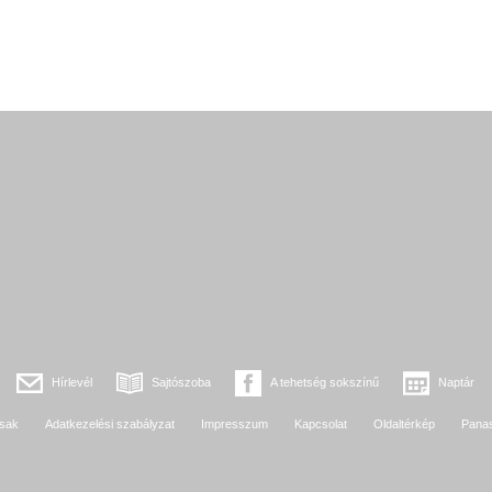
Hírlevél
Sajtószoba
A tehetség sokszínű
Naptár
sak
Adatkezelési szabályzat
Impresszum
Kapcsolat
Oldaltérkép
Pana