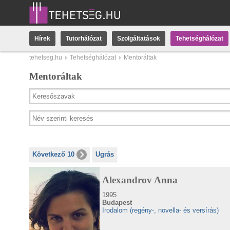
Hírek
Tutorhálózat
Szolgáltatások
Tehetséghálózat
tehetseg.hu
Tehetséghálózat
Mentoráltak
Mentoráltak
Következő 10
Ugrás
Alexandrov Anna
1995
Budapest
Irodalom (regény-, novella- és versírás)