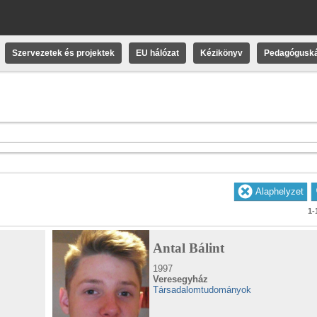
Szervezetek és projektek
EU hálózat
Kézikönyv
Pedagóguská
1-
Antal Bálint
1997
Veresegyház
Társadalomtudományok