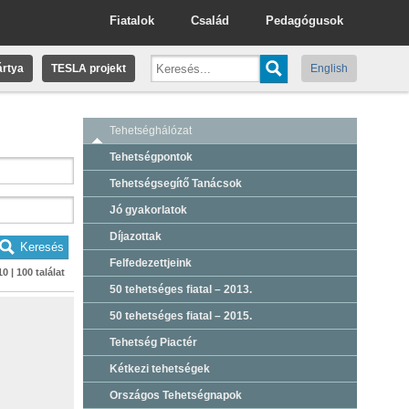
Fiatalok
Család
Pedagógusok
rtya
TESLA projekt
English
Tehetséghálózat
Tehetségpontok
Tehetségsegítő Tanácsok
Jó gyakorlatok
Díjazottak
Felfedezettjeink
10 | 100 találat
50 tehetséges fiatal – 2013.
50 tehetséges fiatal – 2015.
Tehetség Piactér
Kétkezi tehetségek
Országos Tehetségnapok