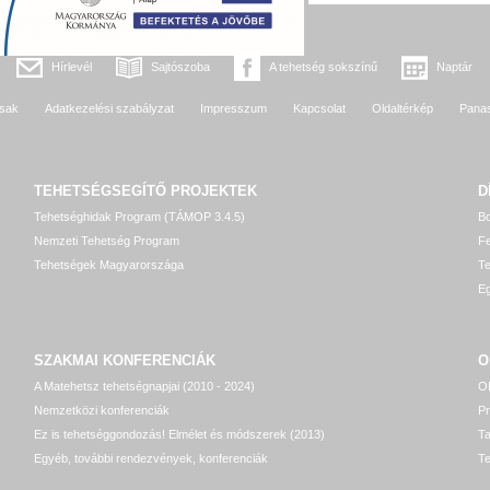
Hírlevél
Sajtószoba
A tehetség sokszínű
Naptár
sak
Adatkezelési szabályzat
Impresszum
Kapcsolat
Oldaltérkép
Pana
TEHETSÉGSEGÍTŐ
PROJEKTEK
D
Tehetséghidak Program (TÁMOP 3.4.5)
Bo
Nemzeti Tehetség Program
Fe
Tehetségek Magyarországa
T
Eg
SZAKMAI KONFERENCIÁK
O
A Matehetsz tehetségnapjai (2010 - 2024)
OP
Nemzetközi konferenciák
P
Ez is tehetséggondozás! Elmélet és módszerek (2013)
T
Egyéb, további rendezvények, konferenciák
Te