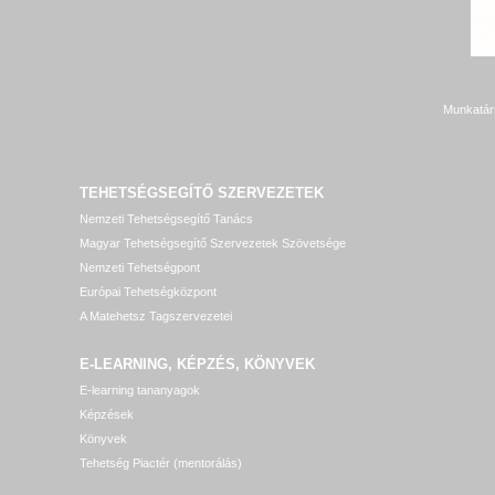
Munkatár
TEHETSÉGSEGÍTŐ SZERVEZETEK
Nemzeti Tehetségsegítő Tanács
Magyar Tehetségsegítő Szervezetek Szövetsége
Nemzeti Tehetségpont
Európai Tehetségközpont
A Matehetsz Tagszervezetei
E-LEARNING, KÉPZÉS, KÖNYVEK
E-learning tananyagok
Képzések
Könyvek
Tehetség Piactér (mentorálás)