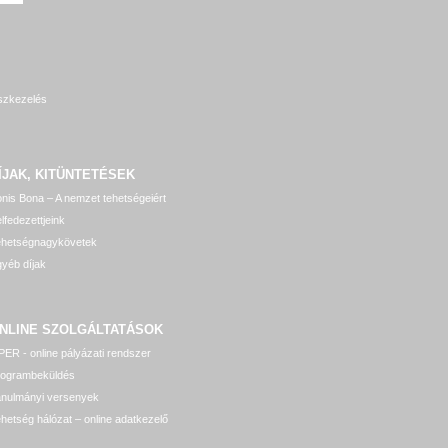
szkezelés
ÍJAK, KITÜNTETÉSEK
nis Bona – A nemzet tehetségeiért
lfedezettjeink
ehetségnagykövetek
yéb díjak
NLINE SZOLGÁLTATÁSOK
ER - online pályázati rendszer
rogrambeküldés
anulmányi versenyek
hetség hálózat – online adatkezelő