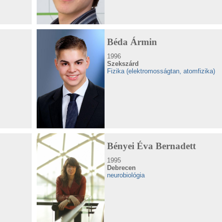
Béda Ármin
1996
Szekszárd
Fizika (elektromosságtan, atomfizika)
Bényei Éva Bernadett
1995
Debrecen
neurobiológia