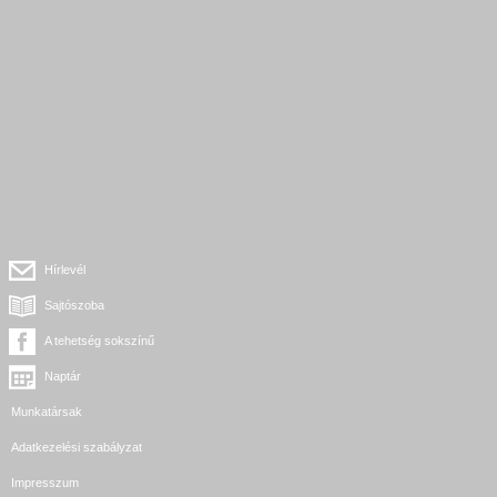
Hírlevél
Sajtószoba
A tehetség sokszínű
Naptár
Munkatársak
Adatkezelési szabályzat
Impresszum