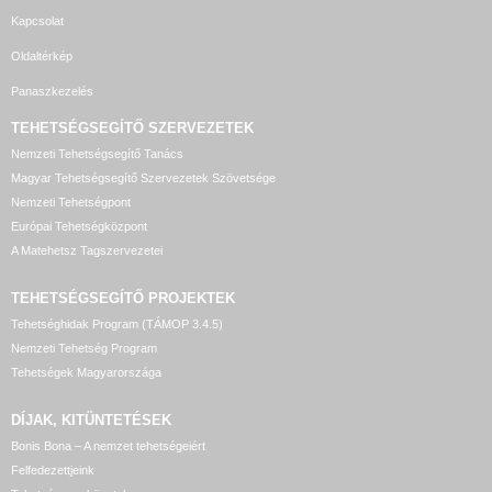
Kapcsolat
Oldaltérkép
Panaszkezelés
TEHETSÉGSEGÍTŐ SZERVEZETEK
Nemzeti Tehetségsegítő Tanács
Magyar Tehetségsegítő Szervezetek Szövetsége
Nemzeti Tehetségpont
Európai Tehetségközpont
A Matehetsz Tagszervezetei
TEHETSÉGSEGÍTŐ
PROJEKTEK
Tehetséghidak Program (TÁMOP 3.4.5)
Nemzeti Tehetség Program
Tehetségek Magyarországa
DÍJAK, KITÜNTETÉSEK
Bonis Bona – A nemzet tehetségeiért
Felfedezettjeink