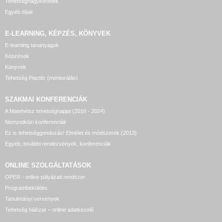
Tehetségnagykövetek
Egyéb díjak
E-LEARNING, KÉPZÉS, KÖNYVEK
E-learning tananyagok
Képzések
Könyvek
Tehetség Piactér (mentorálás)
SZAKMAI KONFERENCIÁK
A Matehetsz tehetségnapjai (2010 - 2024)
Nemzetközi konferenciák
Ez is tehetséggondozás! Elmélet és módszerek (2013)
Egyéb, további rendezvények, konferenciák
ONLINE SZOLGÁLTATÁSOK
OPER - online pályázati rendszer
Programbeküldés
Tanulmányi versenyek
Tehetség hálózat – online adatkezelő