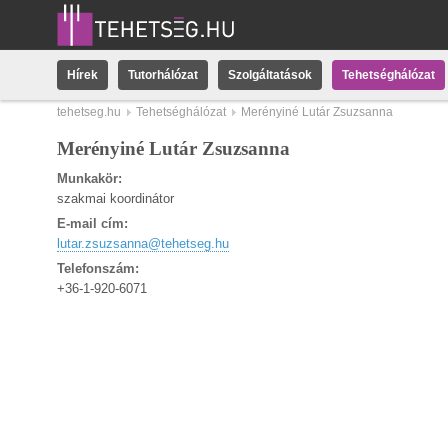
Hírek
Tutorhálózat
Szolgáltatások
Tehetséghálózat
tehetseg.hu
Tehetséghálózat
Merényiné Lutár Zsuzsanna
Merényiné Lutár Zsuzsanna
Munkakör:
szakmai koordinátor
E-mail cím:
lutar.zsuzsanna@tehetseg.hu
Telefonszám:
+36-1-920-6071