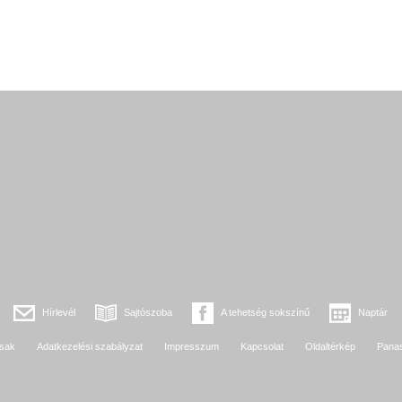
Hírlevél
Sajtószoba
A tehetség sokszínű
Naptár
sak
Adatkezelési szabályzat
Impresszum
Kapcsolat
Oldaltérkép
Pana