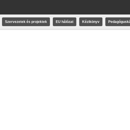
Szervezetek és projektek
EU hálózat
Kézikönyv
Pedagóguská