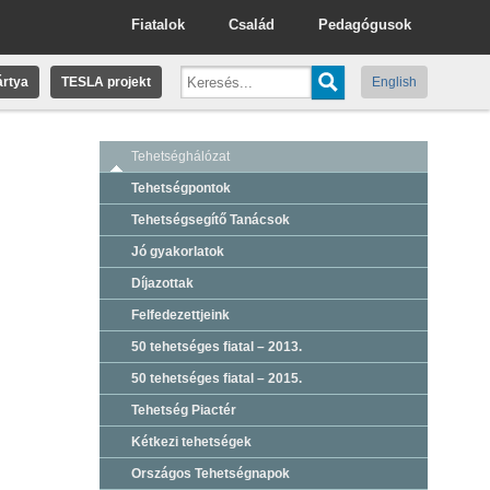
Fiatalok
Család
Pedagógusok
rtya
TESLA projekt
English
Tehetséghálózat
Tehetségpontok
Tehetségsegítő Tanácsok
Jó gyakorlatok
Díjazottak
Felfedezettjeink
50 tehetséges fiatal – 2013.
50 tehetséges fiatal – 2015.
Tehetség Piactér
Kétkezi tehetségek
Országos Tehetségnapok