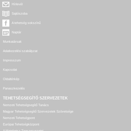
Hírlevél
Sajtószoba
A tehetség sokszínű
Naptár
Munkatársak
Adatkezelési szabályzat
Impresszum
Kapcsolat
Oldaltérkép
Panaszkezelés
TEHETSÉGSEGÍTŐ SZERVEZETEK
Nemzeti Tehetségsegítő Tanács
Magyar Tehetségsegítő Szervezetek Szövetsége
Nemzeti Tehetségpont
Európai Tehetségközpont
A Matehetsz Tagszervezetei