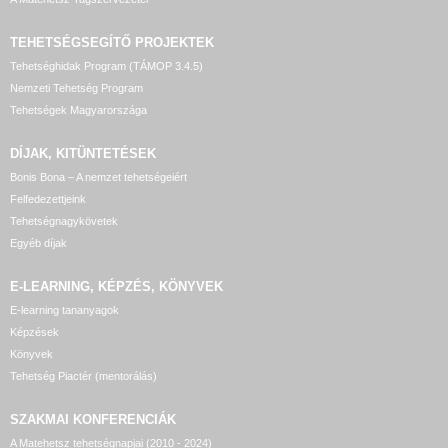
TEHETSÉGSEGÍTŐ
PROJEKTEK
Tehetséghidak Program (TÁMOP 3.4.5)
Nemzeti Tehetség Program
Tehetségek Magyarországa
DÍJAK, KITÜNTETÉSEK
Bonis Bona – A nemzet tehetségeiért
Felfedezettjeink
Tehetségnagykövetek
Egyéb díjak
E-LEARNING, KÉPZÉS, KÖNYVEK
E-learning tananyagok
Képzések
Könyvek
Tehetség Piactér (mentorálás)
SZAKMAI KONFERENCIÁK
A Matehetsz tehetségnapjai (2010 - 2024)