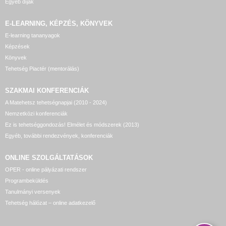
Egyéb díjak
E-LEARNING, KÉPZÉS, KÖNYVEK
E-learning tananyagok
Képzések
Könyvek
Tehetség Piactér (mentorálás)
SZAKMAI KONFERENCIÁK
A Matehetsz tehetségnapjai (2010 - 2024)
Nemzetközi konferenciák
Ez is tehetséggondozás! Elmélet és módszerek (2013)
Egyéb, további rendezvények, konferenciák
ONLINE SZOLGÁLTATÁSOK
OPER - online pályázati rendszer
Programbeküldés
Tanulmányi versenyek
Tehetség hálózat – online adatkezelő