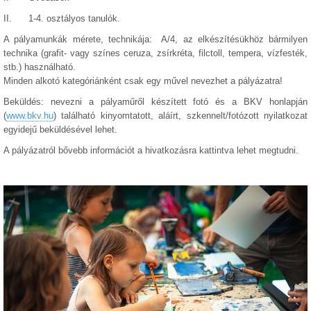
II. 1-4. osztályos tanulók.
A pályamunkák mérete, technikája: A/4, az elkészítésükhöz bármilyen
technika (grafit- vagy színes ceruza, zsírkréta, filctoll, tempera, vízfesték,
stb.) használható.
Minden alkotó kategóriánként csak egy művel nevezhet a pályázatra!
Beküldés: nevezni a pályaműről készített fotó és a BKV honlapján
(
www.bkv.hu
) található kinyomtatott, aláírt, szkennelt/fotózott nyilatkozat
egyidejű beküldésével lehet.
A pályázatról bővebb információt a hivatkozásra kattintva lehet megtudni.