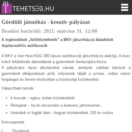
Gördülő játszóház - kreatív pályázat
Beadási határidő:
2021.
március
31
.
12:00
A legkisebbek „felöltöztethetik” a BKV játszóházzá átalakított
duplacsuklós autóbuszát
A BKV a Van Hool AGG 300 típusú autóbuszát játszóházzá alakítja. A busz
külső felületének dekorálását a gyermekek fantáziájára bízza.
A pályázatra olyan alkotásokat várnak,
amelyek valóban tükrözik a
gyermekek elképzeléseit arról, milyennek látják a színes, vidám városi
forgatagot és benne elsősorban a közösségi közlekedést.
Választható témák:
4 évszak – egész évben közlekedünk
Álomjárat – ha én tervezném a kedvenc járművemet...
Unokáink is fogják látni - hogyan közlekedünk 100 év múlva.
Korcsoportok:
I. Óvodások