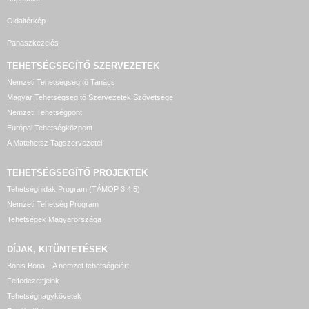
Oldaltérkép
Panaszkezelés
TEHETSÉGSEGÍTŐ SZERVEZETEK
Nemzeti Tehetségsegítő Tanács
Magyar Tehetségsegítő Szervezetek Szövetsége
Nemzeti Tehetségpont
Európai Tehetségközpont
A Matehetsz Tagszervezetei
TEHETSÉGSEGÍTŐ
PROJEKTEK
Tehetséghidak Program (TÁMOP 3.4.5)
Nemzeti Tehetség Program
Tehetségek Magyarországa
DÍJAK, KITÜNTETÉSEK
Bonis Bona – A nemzet tehetségeiért
Felfedezettjeink
Tehetségnagykövetek