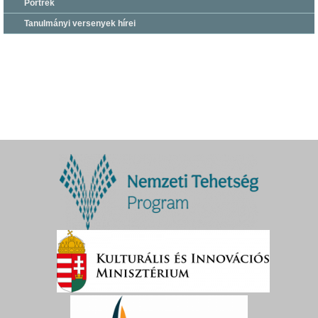
Portrék
Tanulmányi versenyek hírei