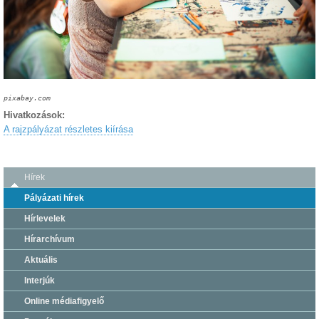
pixabay.com
Hivatkozások:
A rajzpályázat részletes kiírása
Hírek
Pályázati hírek
Hírlevelek
Hírarchívum
Aktuális
Interjúk
Online médiafigyelő