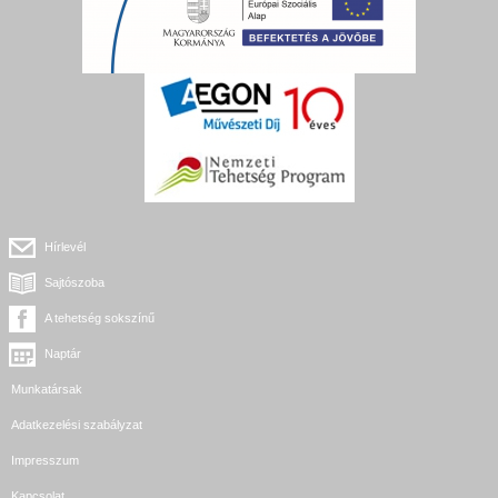
Hírlevél
Sajtószoba
A tehetség sokszínű
Naptár
Munkatársak
Adatkezelési szabályzat
Impresszum
Kapcsolat