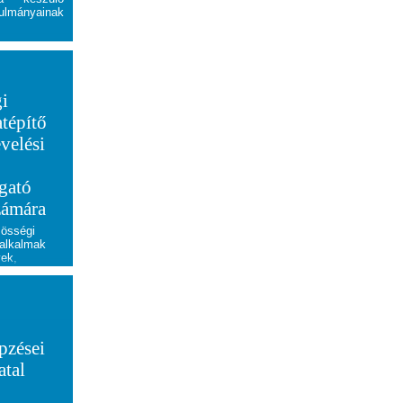
mányainak
gi
atépítő
velési
gató
zámára
össégi
 alkalmak
yek,
apítványok
dító
st 2026.
gusztus 25,
pzései
atal