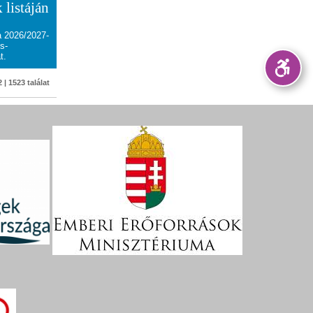
 listáján
a 2026/2027-
s-
t.
 | 1523 találat