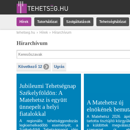
Hírek
Tutorhálózat
Szolgáltatások
Tehetséghálózat
tehetseg.hu
Hírek
Hírarchívum
Hírarchívum
Következő 12
Ugrás
Jubileumi Tehetségnap
Székelyföldön: A
Matehetsz is együtt
A Matehetsz új
ünnepelt a helyi
elnökének bemut
fiatalokkal
A Matehetsz 2026. ápri
A regionális tehetséggondozás
tartotta tisztújító közgyűl
legkiemelkedőbb eseményét, a
a küldöttek megválasz
Székelyföldi Tehetségnapot idén
szervezet új elnö