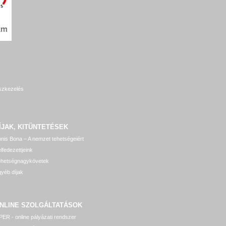
szkezelés
ÍJAK, KITÜNTETÉSEK
nis Bona – A nemzet tehetségeiért
lfedezettjeink
ehetségnagykövetek
yéb díjak
NLINE SZOLGÁLTATÁSOK
ER - online pályázati rendszer