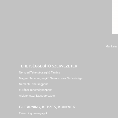
Munkatár
TEHETSÉGSEGÍTŐ SZERVEZETEK
Nemzeti Tehetségsegítő Tanács
Magyar Tehetségsegítő Szervezetek Szövetsége
Nemzeti Tehetségpont
Európai Tehetségközpont
A Matehetsz Tagszervezetei
E-LEARNING, KÉPZÉS, KÖNYVEK
E-learning tananyagok