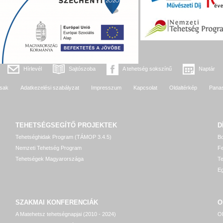
Hírlevél
Sajtószoba
A tehetség sokszínű
Naptár
sak
Adatkezelési szabályzat
Impresszum
Kapcsolat
Oldaltérkép
Pana
TEHETSÉGSEGÍTŐ
PROJEKTEK
D
Tehetséghidak Program (TÁMOP 3.4.5)
Bo
Nemzeti Tehetség Program
Fe
Tehetségek Magyarországa
T
Eg
SZAKMAI KONFERENCIÁK
O
A Matehetsz tehetségnapjai (2010 - 2024)
OP