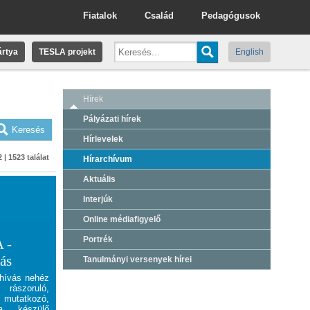
Fiatalok
Család
Pedagógusok
rtya
TESLA projekt
English
Hírek
Pályázati hírek
Hírlevelek
 | 1523 találat
Hírarchívum
Aktuális
Interjúk
Online médiafigyelő
Portrék
 -
vás
Tanulmányi versenyek hírei
lhívás nehéz
rászoruló,
utatkozó,
ra készülő