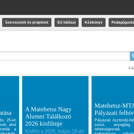
Szervezetek és projektek
EU hálózat
Kézikönyv
Pedagóguská
1-12
Matehetsz-MTA
A Matehetsz Nagy
atása
Pályázati felhí
Alumni Találkozó
lis 25-én
Pályázati ösztöndíj-fe
2026 kisfilmje
ését, ahol
sorsú, anyagilag 
tották a
tehetségesnek m
Kisfilm a 2026. május 16-án
kségét,
tudományos pályá