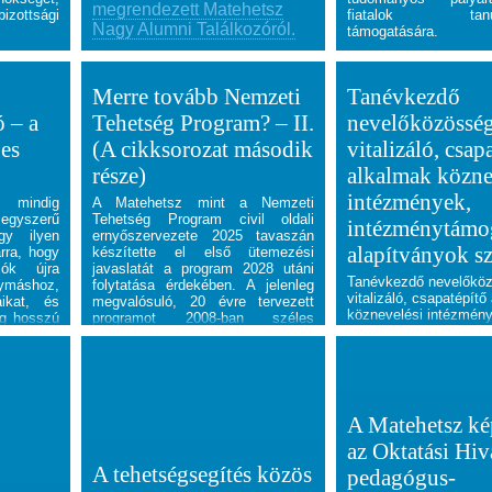
megrendezett Matehetsz
zottsági
fiatalok tanul
Nagy Alumni Találkozóról.
támogatására.
Merre tovább Nemzeti
Tanévkezdő
 – a
Tehetség Program? – II.
nevelőközössé
ges
(A cikksorozat második
vitalizáló, csap
része)
alkalmak közne
intézmények,
k mindig
A Matehetsz mint a Nemzeti
egyszerű
Tehetség Program civil oldali
intézménytámo
egy ilyen
ernyőszervezete 2025 tavaszán
alapítványok s
rra, hogy
készítette el első ütemezési
iók újra
javaslatát a program 2028 utáni
Tanévkezdő nevelőköz
máshoz,
folytatása érdekében. A jelenleg
vitalizáló, csapatépítő
ikat, és
megvalósuló, 20 évre tervezett
köznevelési intézmén
ég hosszú
programot 2008-ban széles
intézménytámogató al
 emberi
politikai konszenzussal fogadta el
számára
az országgyűlés, és kijelenthető,
Kössön le egy tanévin
hogy az eltelt években a civil oldal
csapatépítő foglalkozá
képviselte a kormányokon átívelő
július 1-ig!
folyamatosságot. Azt gondoljuk,
Választható napok: au
hogy az új időszakot szakmai
A Matehetsz ké
26, 27.
műhelymunkák, hatásvizsgálatok
az Oktatási Hiv
kell megelőzzék, valamint új
oktatási kihívások
A tehetségsegítés közös
pedagógus-
megfogalmazása és ezekhez