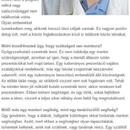
nélkül nagy
valószínűséggel nem
találkoztak volna.
Olyan emberekkel
ismerkedtem meg, akiknek hosszú távú céljaik vannak. Ez nagyon pozitív
dolog volt, mert a közös foglalkozásokon kívül is találtunk közös témákat.
Miért érzed/érezted úgy, hogy szükséged van mentorra?
Gyógyszerkutató szeretnék lenni. Ez nem indokolja egy mentor
szükségességét, azonban az igen, hogy a leendő állásom során
prezentációkat kell majd tartani. Egy tudományos prezentáció sajátos
szabályokkal rendelkezik; más egy iskolai csoportnak beszámolni
valamiről, mint egy tudományos beosztású emberekből álló közönségnek.
Az előbbi talán megy, az utóbbiról viszont nem sok fogalmam volt. Tehát
ha minden téren jól működő kutató szeretnék lenni, akkor rendesen kell
prezentálnom. Ebben kértem segítséget, és úgy tűnik, sokat fejlődtem
ezen a téren, viszont a teljes siker néhány éven belül fog megmutatkozni.
Mitől más egy mentori segítség, mint egy tanári/szülői segítség?
Úgy gondolom, hogy a diákok, hallgatók különleges okkal fordulnak mentori
segítséghez. Azért, mert ehhez a segítséghez olyan tapasztalatok,
ismeretek kellenek, amik sok szülőnek, vagy tanárnak nincs. Egy szülőtől