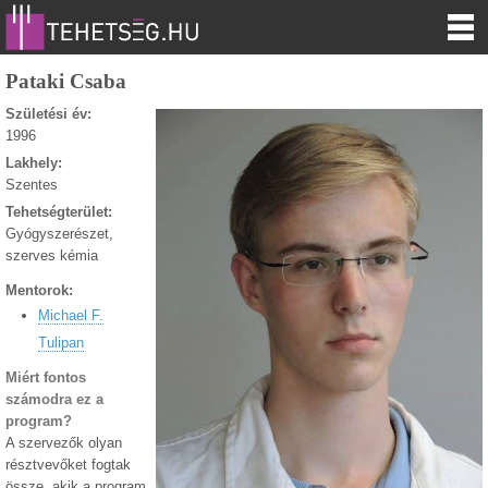
Pataki Csaba
Születési év:
1996
Lakhely:
Szentes
Tehetségterület:
Gyógyszerészet,
szerves kémia
Mentorok:
Michael F.
Tulipan
Miért fontos
számodra ez a
program?
A szervezők olyan
résztvevőket fogtak
össze, akik a program