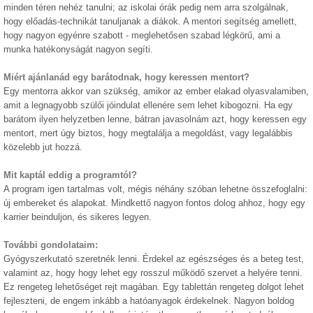
minden téren nehéz tanulni; az iskolai órák pedig nem arra szolgálnak,
hogy előadás-technikát tanuljanak a diákok. A mentori segítség amellett,
hogy nagyon egyénre szabott - meglehetősen szabad légkörű, ami a
munka hatékonyságát nagyon segíti.
Miért ajánlanád egy barátodnak, hogy keressen mentort?
Egy mentorra akkor van szükség, amikor az ember elakad olyasvalamiben,
amit a legnagyobb szülői jóindulat ellenére sem lehet kibogozni. Ha egy
barátom ilyen helyzetben lenne, bátran javasolnám azt, hogy keressen egy
mentort, mert úgy biztos, hogy megtalálja a megoldást, vagy legalábbis
közelebb jut hozzá.
Mit kaptál eddig a programtól?
A program igen tartalmas volt, mégis néhány szóban lehetne összefoglalni:
új embereket és alapokat. Mindkettő nagyon fontos dolog ahhoz, hogy egy
karrier beinduljon, és sikeres legyen.
További gondolataim:
Gyógyszerkutató szeretnék lenni. Érdekel az egészséges és a beteg test,
valamint az, hogy hogy lehet egy rosszul működő szervet a helyére tenni.
Ez rengeteg lehetőséget rejt magában. Egy tablettán rengeteg dolgot lehet
fejleszteni, de engem inkább a hatóanyagok érdekelnek. Nagyon boldog