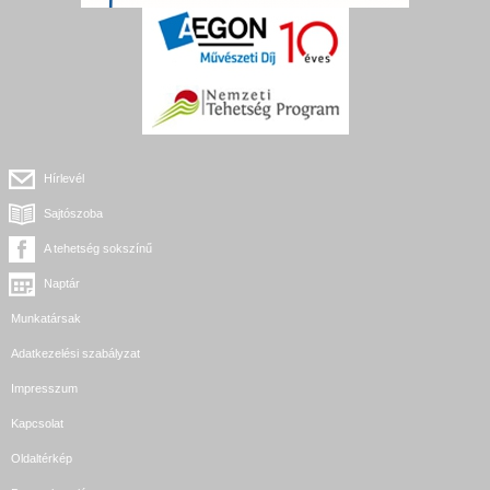
Hírlevél
Sajtószoba
A tehetség sokszínű
Naptár
Munkatársak
Adatkezelési szabályzat
Impresszum
Kapcsolat
Oldaltérkép