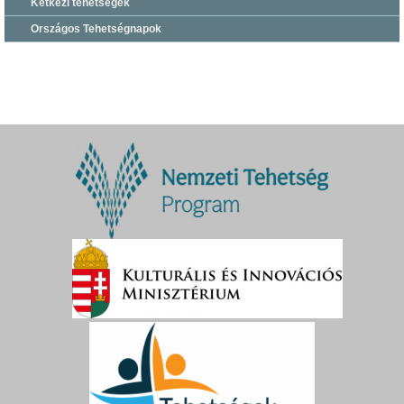
Kétkezi tehetségek
Országos Tehetségnapok