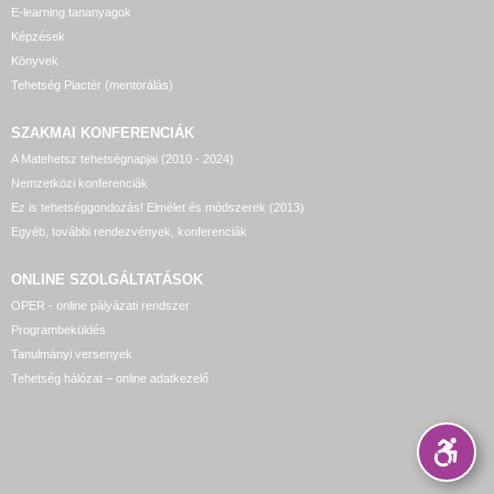
E-learning tananyagok
Képzések
Könyvek
Tehetség Piactér (mentorálás)
SZAKMAI KONFERENCIÁK
A Matehetsz tehetségnapjai (2010 - 2024)
Nemzetközi konferenciák
Ez is tehetséggondozás! Elmélet és módszerek (2013)
Egyéb, további rendezvények, konferenciák
ONLINE SZOLGÁLTATÁSOK
OPER - online pályázati rendszer
Programbeküldés
Tanulmányi versenyek
Tehetség hálózat – online adatkezelő