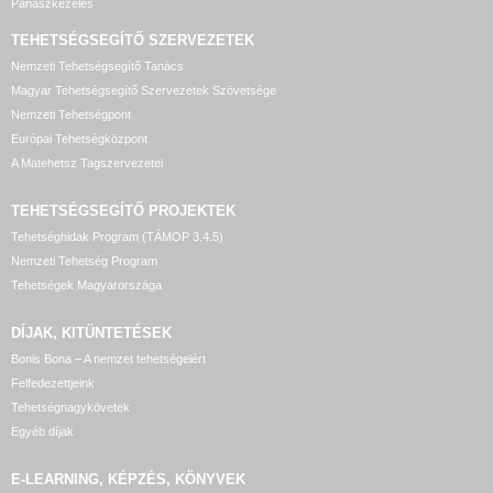
Panaszkezelés
TEHETSÉGSEGÍTŐ SZERVEZETEK
Nemzeti Tehetségsegítő Tanács
Magyar Tehetségsegítő Szervezetek Szövetsége
Nemzeti Tehetségpont
Európai Tehetségközpont
A Matehetsz Tagszervezetei
TEHETSÉGSEGÍTŐ
PROJEKTEK
Tehetséghidak Program (TÁMOP 3.4.5)
Nemzeti Tehetség Program
Tehetségek Magyarországa
DÍJAK, KITÜNTETÉSEK
Bonis Bona – A nemzet tehetségeiért
Felfedezettjeink
Tehetségnagykövetek
Egyéb díjak
E-LEARNING, KÉPZÉS, KÖNYVEK