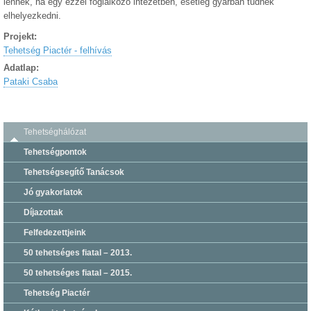
lennék, ha egy ezzel foglalkozó intézetben, esetleg gyárban tudnék
elhelyezkedni.
Projekt:
Tehetség Piactér - felhívás
Adatlap:
Pataki Csaba
Tehetséghálózat
Tehetségpontok
Tehetségsegítő Tanácsok
Jó gyakorlatok
Díjazottak
Felfedezettjeink
50 tehetséges fiatal – 2013.
50 tehetséges fiatal – 2015.
Tehetség Piactér