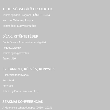
TEHETSÉGSEGÍTŐ
PROJEKTEK
Tehetséghidak Program (TÁMOP 3.4.5)
Nemzeti Tehetség Program
Tehetségek Magyarországa
DÍJAK, KITÜNTETÉSEK
Bonis Bona – A nemzet tehetségeiért
Felfedezettjeink
Tehetségnagykövetek
Egyéb díjak
E-LEARNING, KÉPZÉS, KÖNYVEK
E-learning tananyagok
Képzések
Könyvek
Tehetség Piactér (mentorálás)
SZAKMAI KONFERENCIÁK
A Matehetsz tehetségnapjai (2010 - 2024)