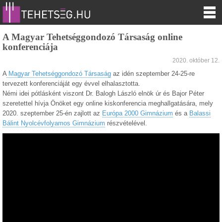
A Magyar Tehetséggondozó Társaság online
konferenciája
2020. október 12.
A
Magyar Tehetséggondozó Társaság
az idén szeptember 24-25-re
tervezett konferenciáját egy évvel elhalasztotta.
Némi idei pótlásként viszont Dr. Balogh László elnök úr és Bajor Péter
szeretettel hívja Önöket egy online kiskonferencia meghallgatására, mely
2020. szeptember 25-én zajlott az
Európa 2000 Gimnázium
és a
Balassi
Bálint Nyolcévfolyamos Gimnázium
részvételével.