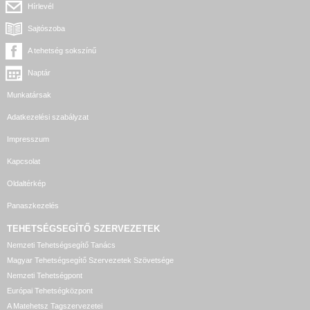
Hírlevél
Sajtószoba
A tehetség sokszínű
Naptár
Munkatársak
Adatkezelési szabályzat
Impresszum
Kapcsolat
Oldaltérkép
Panaszkezelés
TEHETSÉGSEGÍTŐ SZERVEZETEK
Nemzeti Tehetségsegítő Tanács
Magyar Tehetségsegítő Szervezetek Szövetsége
Nemzeti Tehetségpont
Európai Tehetségközpont
A Matehetsz Tagszervezetei