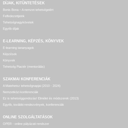
DÍJAK, KITÜNTETÉSEK
Bonis Bona – A nemzet tehetségeiért
Felfedezettjeink
Tehetségnagykövetek
Egyéb díjak
E-LEARNING, KÉPZÉS, KÖNYVEK
E-learning tananyagok
Képzések
Könyvek
Tehetség Piactér (mentorálás)
SZAKMAI KONFERENCIÁK
A Matehetsz tehetségnapjai (2010 - 2024)
Nemzetközi konferenciák
Ez is tehetséggondozás! Elmélet és módszerek (2013)
Egyéb, további rendezvények, konferenciák
ONLINE SZOLGÁLTATÁSOK
OPER - online pályázati rendszer