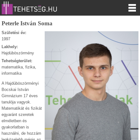
Peterle István Soma
Születési év:
1997
Lakhely:
Hajdúböszörmény
Tehetségterület:
matematika, fizika,
informatika
A Hajdúböszörményi
Bocskai István
Gimnázium 17 éves
tanulója vagyok.
Matematikát és fizikát
egyaránt szeretek
elméletben és
gyakorlatban is
használni, de hozzám
legközelebb mégis az