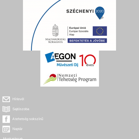
Hírlevél
Sajtószoba
A tehetség sokszínű
Naptár
Munkatársak