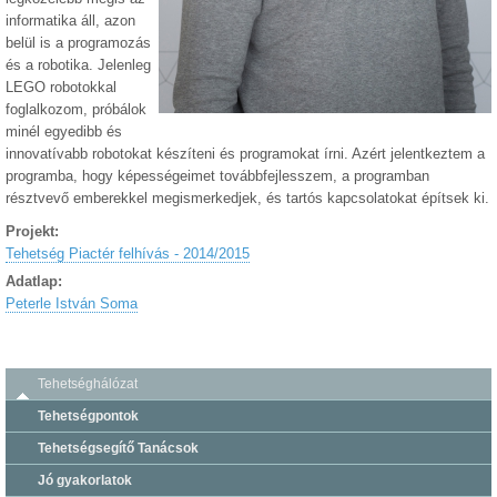
informatika áll, azon
belül is a programozás
és a robotika. Jelenleg
LEGO robotokkal
foglalkozom, próbálok
minél egyedibb és
innovatívabb robotokat készíteni és programokat írni. Azért jelentkeztem a
programba, hogy képességeimet továbbfejlesszem, a programban
résztvevő emberekkel megismerkedjek, és tartós kapcsolatokat építsek ki.
Projekt:
Tehetség Piactér felhívás - 2014/2015
Adatlap:
Peterle István Soma
Tehetséghálózat
Tehetségpontok
Tehetségsegítő Tanácsok
Jó gyakorlatok