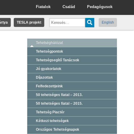
Fiatalok
Család
Pedagógusok
rtya
TESLA projekt
English
Tehetséghálózat
Tehetségpontok
Tehetségsegítő Tanácsok
Jó gyakorlatok
Díjazottak
Felfedezettjeink
50 tehetséges fiatal – 2013.
50 tehetséges fiatal – 2015.
Tehetség Piactér
Kétkezi tehetségek
Országos Tehetségnapok