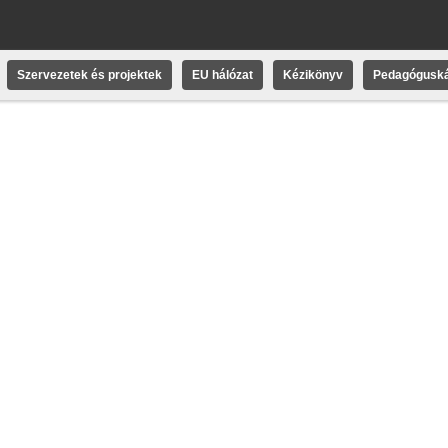
Szervezetek és projektek
EU hálózat
Kézikönyv
Pedagóguská