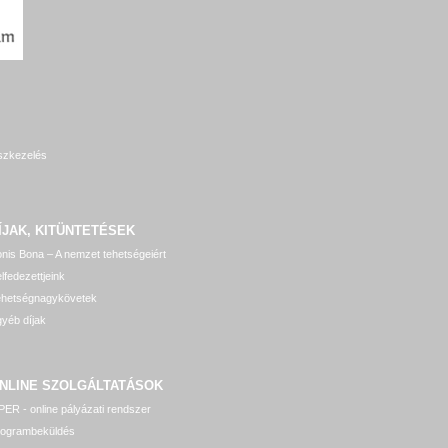
szkezelés
ÍJAK, KITÜNTETÉSEK
nis Bona – A nemzet tehetségeiért
lfedezettjeink
ehetségnagykövetek
yéb díjak
NLINE SZOLGÁLTATÁSOK
ER - online pályázati rendszer
rogrambeküldés