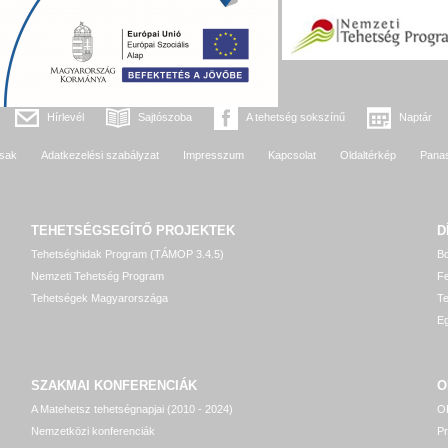
Hírlevél
Sajtószoba
A tehetség sokszínű
Naptár
sak
Adatkezelési szabályzat
Impresszum
Kapcsolat
Oldaltérkép
Pana
TEHETSÉGSEGÍTŐ
PROJEKTEK
D
Tehetséghidak Program (TÁMOP 3.4.5)
Bo
Nemzeti Tehetség Program
Fe
Tehetségek Magyarországa
T
Eg
SZAKMAI KONFERENCIÁK
O
A Matehetsz tehetségnapjai (2010 - 2024)
OP
Nemzetközi konferenciák
P