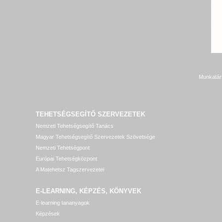
Munkatár
TEHETSÉGSEGÍTŐ SZERVEZETEK
Nemzeti Tehetségsegítő Tanács
Magyar Tehetségsegítő Szervezetek Szövetsége
Nemzeti Tehetségpont
Európai Tehetségközpont
A Matehetsz Tagszervezetei
E-LEARNING, KÉPZÉS, KÖNYVEK
E-learning tananyagok
Képzések