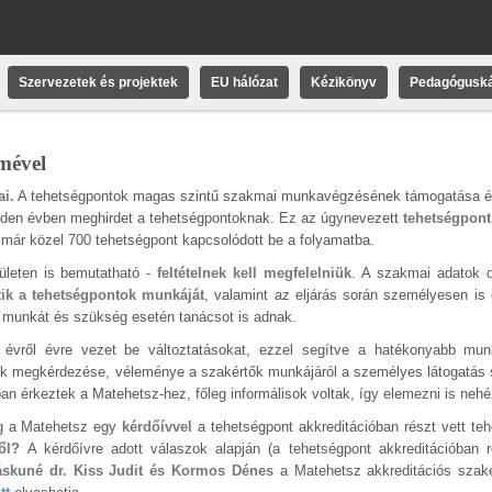
Szervezetek és projektek
EU hálózat
Kézikönyv
Pedagóguská
mével
i.
A tehetségpontok magas szintű szakmai munkavégzésének támogatása é
minden évben meghirdet a tehetségpontoknak. Ez az úgynevezett
tehetségpont
s már közel 700 tehetségpont kapcsolódott be a folyamatba.
lületen is bemutatható -
feltételnek kell megfelelniük
. A szakmai adatok on
tik a tehetségpontok munkáját
, valamint az eljárás során személyesen is 
ó munkát és szükség esetén tanácsot is adnak.
évről évre vezet be változtatásokat, ezzel segítve a hatékonyabb mu
tok megkérdezése, véleménye a szakértők munkájáról a személyes látogatás 
an érkeztek a Matehetsz-hez, főleg informálisok voltak, így elemezni is nehéz
g a Matehetsz egy
kérdőívvel
a tehetségpont akkreditációban részt vett te
ről?
A kérdőívre adott válaszok alapján (a tehetségpont akkreditációban r
skuné dr. Kiss Judit és Kormos Dénes
a Matehetsz akkreditációs szaké