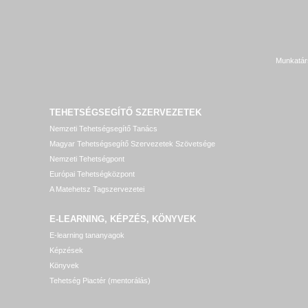
Munkatár
TEHETSÉGSEGÍTŐ SZERVEZETEK
Nemzeti Tehetségsegítő Tanács
Magyar Tehetségsegítő Szervezetek Szövetsége
Nemzeti Tehetségpont
Európai Tehetségközpont
A Matehetsz Tagszervezetei
E-LEARNING, KÉPZÉS, KÖNYVEK
E-learning tananyagok
Képzések
Könyvek
Tehetség Piactér (mentorálás)