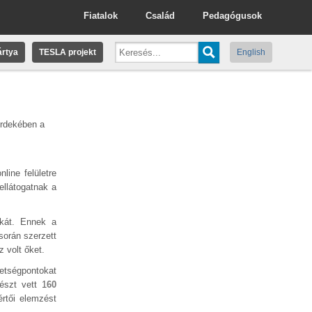
Fiatalok
Család
Pedagógusok
rtya
TESLA projekt
English
rdekében a
line felületre
ellátogatnak a
nkát. Ennek a
során szerzett
 volt őket.
hetségpontokat
észt vett 1
60
rtői elemzést