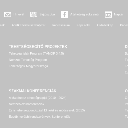
Hírlevél
Sajtószoba
A tehetség sokszínű
Naptár
sak
Adatkezelési szabályzat
Impresszum
Kapcsolat
Oldaltérkép
Pana
TEHETSÉGSEGÍTŐ
PROJEKTEK
D
Tehetséghidak Program (TÁMOP 3.4.5)
Bo
Nemzeti Tehetség Program
Fe
Tehetségek Magyarországa
T
Eg
SZAKMAI KONFERENCIÁK
O
A Matehetsz tehetségnapjai (2010 - 2024)
OP
Nemzetközi konferenciák
P
Ez is tehetséggondozás! Elmélet és módszerek (2013)
T
Egyéb, további rendezvények, konferenciák
Te