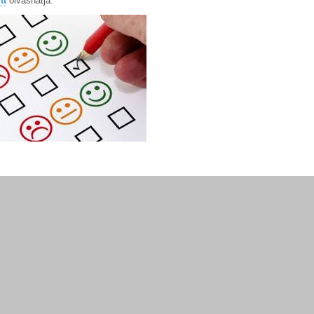
tt
olvashatja.