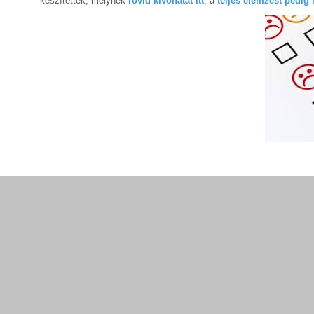
készítettek, melynek
rövid kivonatát itt
, a
teljes elemzést pedig i