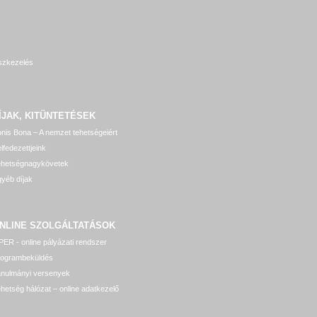
szkezelés
ÍJAK, KITÜNTETÉSEK
nis Bona – A nemzet tehetségeiért
lfedezettjeink
ehetségnagykövetek
yéb díjak
NLINE SZOLGÁLTATÁSOK
ER - online pályázati rendszer
rogrambeküldés
anulmányi versenyek
hetség hálózat – online adatkezelő