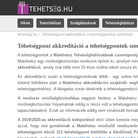
Hírek
Tutorhálózat
Szolgáltatások
Tehetséghálózat
tehetseg.hu
Tehetségpont akkreditáció a tehetségpontok szemével
Tehetségpont akkreditáció a tehetségpontok sze
A tehetségpontok a
Matehetsz Tehetséghálózatának csomópontja
Matehetsz egy minőségbiztosítási rendszert épített ki, amelyet 
akkreditáció
, amely már több mint 10 éves múltra tekint vissza é
Az akkreditáció során a tehetségpontoknak
több
- egy online fe
történő feltöltése alatt a
Matehetsz akkreditációs szakértői segí
tehetségpontokhoz. A látogatás során áttekintik a tehetséggondoz
A rendszer minőségbiztosítása nagyon fontos:
a Matehetsz 
minőségbiztosítási folyamatnak eddig is része volt a tehetségpon
tapasztalataikról. Ezek az információk eddig nem strukturált formáb
A 2019/2020-as akkreditáció befejeztével
első ízben kereste me
azzal, hogy
mit gondolnak a Matehetsz minősítő rendszeré
tehetségpont közül 113 tehetségpont kitöltötte a kérdőívet
)
Pá