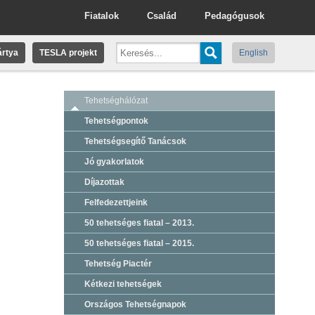
Fiatalok
Család
Pedagógusok
rtya
TESLA projekt
English
Tehetséghálózat
Tehetségpontok
Tehetségsegítő Tanácsok
Jó gyakorlatok
Díjazottak
Felfedezettjeink
50 tehetséges fiatal – 2013.
50 tehetséges fiatal – 2015.
Tehetség Piactér
Kétkezi tehetségek
Országos Tehetségnapok