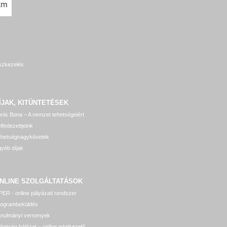
szkezelés
ÍJAK, KITÜNTETÉSEK
nis Bona – A nemzet tehetségeiért
lfedezettjeink
ehetségnagykövetek
yéb díjak
NLINE SZOLGÁLTATÁSOK
ER - online pályázati rendszer
rogrambeküldés
anulmányi versenyek
hetség hálózat – online adatkezelő