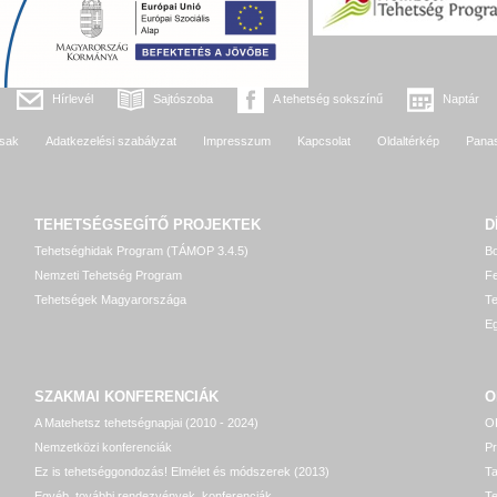
Hírlevél
Sajtószoba
A tehetség sokszínű
Naptár
sak
Adatkezelési szabályzat
Impresszum
Kapcsolat
Oldaltérkép
Pana
TEHETSÉGSEGÍTŐ
PROJEKTEK
D
Tehetséghidak Program (TÁMOP 3.4.5)
Bo
Nemzeti Tehetség Program
Fe
Tehetségek Magyarországa
T
Eg
SZAKMAI KONFERENCIÁK
O
A Matehetsz tehetségnapjai (2010 - 2024)
OP
Nemzetközi konferenciák
P
Ez is tehetséggondozás! Elmélet és módszerek (2013)
T
Egyéb, további rendezvények, konferenciák
Te