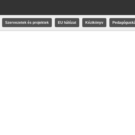
Szervezetek és projektek
EU hálózat
Kézikönyv
Pedagóguská