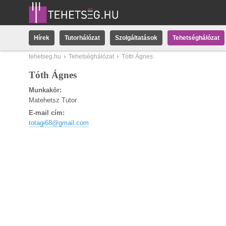
Hírek
Tutorhálózat
Szolgáltatások
Tehetséghálózat
tehetseg.hu
Tehetséghálózat
Tóth Ágnes
Tóth Ágnes
Munkakör:
Matehetsz Tutor
E-mail cím:
totagi68@gmail.com