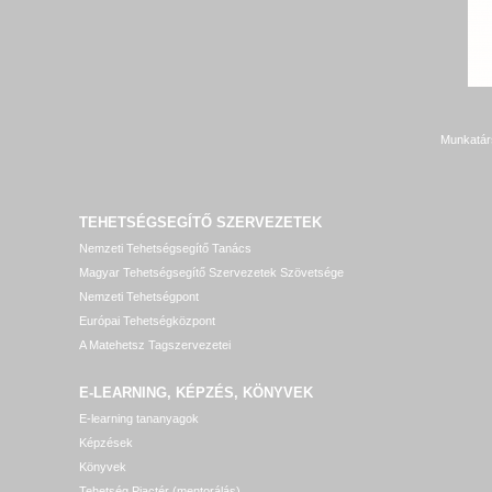
Munkatár
TEHETSÉGSEGÍTŐ SZERVEZETEK
Nemzeti Tehetségsegítő Tanács
Magyar Tehetségsegítő Szervezetek Szövetsége
Nemzeti Tehetségpont
Európai Tehetségközpont
A Matehetsz Tagszervezetei
E-LEARNING, KÉPZÉS, KÖNYVEK
E-learning tananyagok
Képzések
Könyvek
Tehetség Piactér (mentorálás)