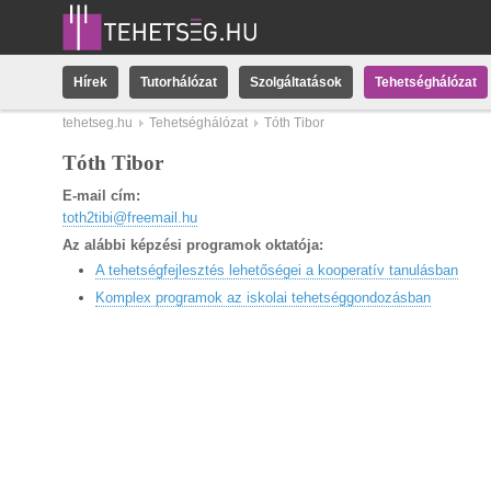
Hírek
Tutorhálózat
Szolgáltatások
Tehetséghálózat
tehetseg.hu
Tehetséghálózat
Tóth Tibor
Tóth Tibor
E-mail cím:
toth2tibi@freemail.hu
Az alábbi képzési programok oktatója:
A tehetségfejlesztés lehetőségei a kooperatív tanulásban
Komplex programok az iskolai tehetséggondozásban