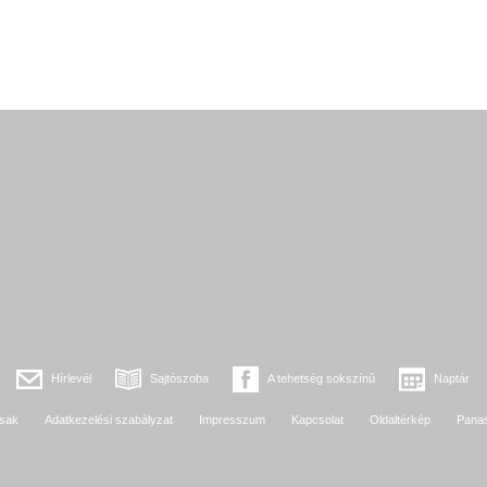
Hírlevél
Sajtószoba
A tehetség sokszínű
Naptár
sak
Adatkezelési szabályzat
Impresszum
Kapcsolat
Oldaltérkép
Pana