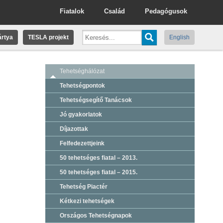
Fiatalok
Család
Pedagógusok
rtya
TESLA projekt
English
Tehetséghálózat
Tehetségpontok
Tehetségsegítő Tanácsok
Jó gyakorlatok
Díjazottak
Felfedezettjeink
50 tehetséges fiatal – 2013.
50 tehetséges fiatal – 2015.
Tehetség Piactér
Kétkezi tehetségek
Országos Tehetségnapok