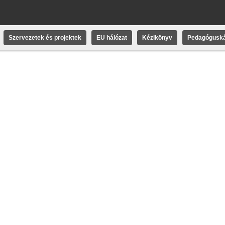
Szervezetek és projektek
EU hálózat
Kézikönyv
Pedagóguská