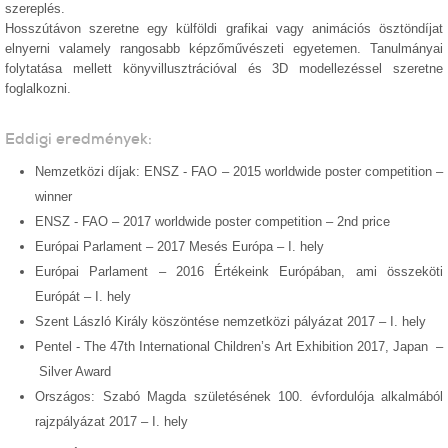
szereplés.
Hosszútávon szeretne egy külföldi grafikai vagy animációs ösztöndíjat
elnyerni valamely rangosabb képzőművészeti egyetemen. Tanulmányai
folytatása mellett könyvillusztrációval és 3D modellezéssel szeretne
foglalkozni.
Eddigi eredmények:
Nemzetközi díjak: ENSZ - FAO – 2015 worldwide poster competition –
winner
ENSZ - FAO – 2017 worldwide poster competition – 2nd price
Európai Parlament – 2017 Mesés Európa – I. hely
Európai Parlament – 2016 Értékeink Európában, ami összeköti
Európát – I. hely
Szent László Király köszöntése nemzetközi pályázat 2017 – I. hely
Pentel - The 47th International Children’s Art Exhibition 2017, Japan
–
Silver Award
Országos: Szabó Magda születésének 100. évfordulója alkalmából
rajzpályázat 2017
–
I. hely