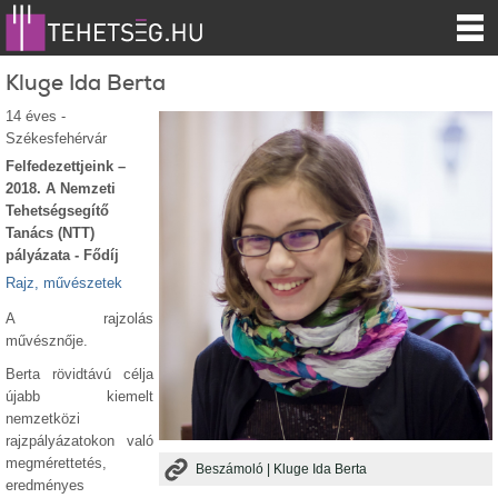
Kluge Ida Berta
14 éves -
Székesfehérvár
Felfedezettjeink –
2018. A Nemzeti
Tehetségsegítő
Tanács (NTT)
pályázata - Fődíj
Rajz, művészetek
A rajzolás
művésznője.
Berta rövidtávú célja
újabb kiemelt
nemzetközi
rajzpályázatokon való
megmérettetés,
Beszámoló | Kluge Ida Berta
eredményes