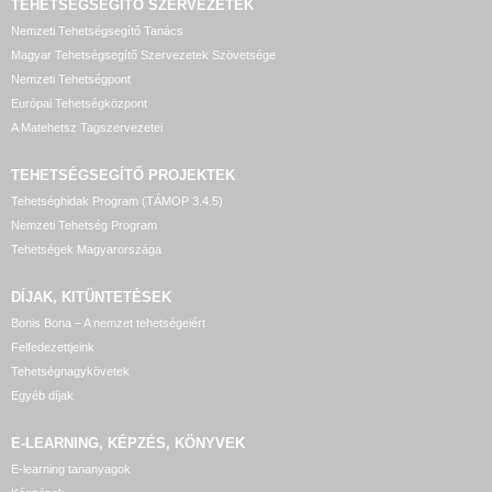
TEHETSÉGSEGÍTŐ SZERVEZETEK
Nemzeti Tehetségsegítő Tanács
Magyar Tehetségsegítő Szervezetek Szövetsége
Nemzeti Tehetségpont
Európai Tehetségközpont
A Matehetsz Tagszervezetei
TEHETSÉGSEGÍTŐ
PROJEKTEK
Tehetséghidak Program (TÁMOP 3.4.5)
Nemzeti Tehetség Program
Tehetségek Magyarországa
DÍJAK, KITÜNTETÉSEK
Bonis Bona – A nemzet tehetségeiért
Felfedezettjeink
Tehetségnagykövetek
Egyéb díjak
E-LEARNING, KÉPZÉS, KÖNYVEK
E-learning tananyagok