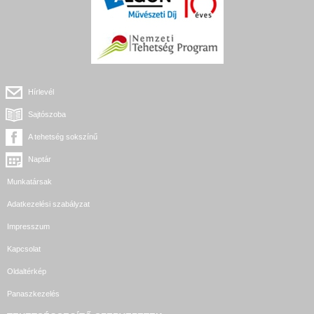
Hírlevél
Sajtószoba
A tehetség sokszínű
Naptár
Munkatársak
Adatkezelési szabályzat
Impresszum
Kapcsolat
Oldaltérkép
Panaszkezelés