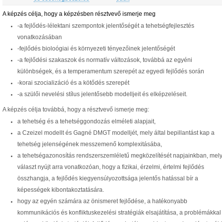
A képzés célja, hogy a képzésben résztvevő ismerje meg
-a fejlődés-lélektani szempontok jelentőségét a tehetségfejlesztés
vonatkozásában
-fejlődés bioloógiai és környezeti tényezőinek jelentőségét
-a fejlődési szakaszok és normatív változások, továbbá az egyéni
különbségek, és a temperamentum szerepét az egyedi fejlődés során
-korai szocializáció és a kötődés szerepét
-a szülői nevelési stílus jelentősebb modelljeit és elképzeléseit.
A képzés célja továbbá, hogy a résztvevő ismerje meg:
a tehetség és a tehetséggondozás elméleti alapjait,
a Czeizel modellt és Gagné DMGT modelljét, mely által bepillantást kap a
tehetség jelenségének messzemenő komplexitásába,
a tehetségazonosítás rendszerszemléletű megközelítését napjainkban, mel
választ nyújt arra vonatkozóan, hogy a fizikai, érzelmi, értelmi fejlődés
összhangja, a fejlődés kiegyensúlyozottsága jelentős hatással bír a
képességek kibontakoztatására.
hogy az egyén számára az önismeret fejlődése, a hatékonyabb
kommunikációs és konfliktuskezelési stratégiák elsajátítása, a problémákkal