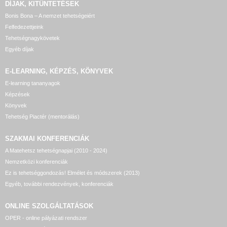
DÍJAK, KITÜNTETÉSEK
Bonis Bona – A nemzet tehetségeiért
Felfedezettjeink
Tehetségnagykövetek
Egyéb díjak
E-LEARNING, KÉPZÉS, KÖNYVEK
E-learning tananyagok
Képzések
Könyvek
Tehetség Piactér (mentorálás)
SZAKMAI KONFERENCIÁK
A Matehetsz tehetségnapjai (2010 - 2024)
Nemzetközi konferenciák
Ez is tehetséggondozás! Elmélet és módszerek (2013)
Egyéb, további rendezvények, konferenciák
ONLINE SZOLGÁLTATÁSOK
OPER - online pályázati rendszer