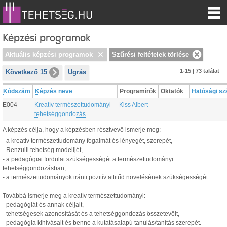
Képzési programok
Aktuális képzési programok
Szűrési feltételek törlése
1-15 | 73 találat
Következő 15
Ugrás
Kódszám
Képzés neve
Programírók
Oktatók
Hatósági s
E004
Kreatív természettudományi
Kiss Albert
tehetséggondozás
A képzés célja, hogy a képzésben résztvevő ismerje meg:
- a kreatív természettudomány fogalmát és lényegét, szerepét,
- Renzulli tehetség modelljét,
- a pedagógiai fordulat szükségességét a természettudományi
tehetséggondozásban,
- a természettudományok iránti pozitív attitűd növelésének szükségességét.
Továbbá ismerje meg a kreatív természettudományi:
- pedagógiát és annak céljait,
- tehetségesek azonosítását és a tehetséggondozás összetevőit,
- pedagógia kihívásait és benne a kutatásalapú tanulás/tanítás szerepét.