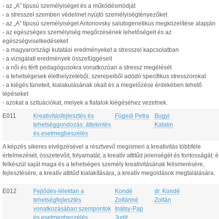
- az „A” típusú személyiséget és a működésmódját
- a stresszel szemben védelmet nyújtó személyiségtényezőket
- az „A” típusú személyiséget Antonovsky salutogenetikus megközelítése alapján
- az egészséges személyiség megőrzésének lehetőségeit és az
egészségviselkedéseket
- a magyarországi kutatási eredményeket a stresszel kapcsolatban
- a vizsgálati eredmények összefüggéseit
- a női és férfi pedagógusokra vonatkozóan a stressz megélését
- a tehetségesek élethelyzetéből, szerepeiből adódó specifikus stresszorokat
- a kiégés tüneteit, kialakulásának okait és a megelőzése érdekében tehető
lépéseket
- azokat a szituációkat, melyek a fiatalok kiégéséhez vezetnek.
E011
Kreativitásfejlesztés és
Fügedi Petra
Bugyi
tehetséggondozás: áttekintés
Katalin
és esetmegbeszélés
A képzés sikeres elvégzésével a résztvevő megismeri a kreativitás többféle
értelmezését, összetevőit, folyamatát, a kreatív attitűd jelenségét és fontosságát; é
felkészül saját maga és a tehetséges személy kreativitásának felismerésére,
fejlesztésére, a kreatív attitűd kialakítására, a kreatív megoldások megtalálására.
E012
Fejlődés-lélektan a
Kondé
dr. Kondé
tehetségfejlesztés
Zoltánné
Zoltán
vonatkozásában:szempontok
Inátsy-Pap
és esetmegbeszélés
Judit