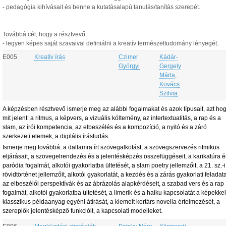
- pedagógia kihívásait és benne a kutatásalapú tanulás/tanítás szerepét.
Továbbá cél, hogy a résztvevő:
- legyen képes saját szavaival definiálni a kreatív természettudomány lényegét.
E005
Kreatív írás
Czimer
Kádár-
Györgyi
Gergely
Márta
,
Kovács
Szilvia
A képzésben résztvevő ismerje meg az alábbi fogalmakat és azok típusait, azt ho
mit jelent:
a ritmus,
a képvers,
a vizuális költemény,
az intertextualitás,
a rap és a
slam,
az írói kompetencia,
az elbeszélés és a kompozíció,
a nyitó és a záró
szerkezeti elemek,
a digitális írástudás.
Ismerje meg továbbá:
a dallamra írt szövegalkotást,
a szövegszervezés ritmikus
eljárásait,
a szövegelrendezés és a jelentésképzés összefüggéseit,
a karikatúra é
paródia fogalmát, alkotói gyakorlatba ültetését,
a slam poetry jellemzőit,
a 21. sz.-i
rövidtörténet jellemzőit, alkotói gyakorlatát,
a kezdés és a zárás gyakorlati feladata
az elbeszélői perspektívák és az ábrázolás alapkérdéseit,
a szabad vers és a rap
fogalmát, alkotói gyakorlatba ültetését,
a limerik és a haiku kapcsolatát a képekke
klasszikus példaanyag egyéni átírását,
a kiemelt kortárs novella értelmezését, a
szereplők jelentésképző funkcióit, a kapcsolati modelleket.