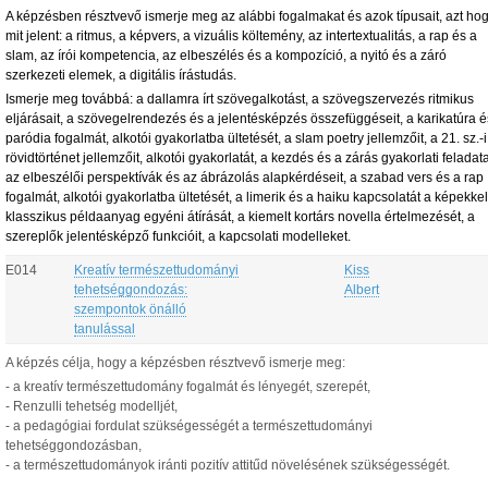
A képzésben résztvevő ismerje meg az alábbi fogalmakat és azok típusait, azt ho
mit jelent:
a ritmus,
a képvers,
a vizuális költemény,
az intertextualitás,
a rap és a
slam,
az írói kompetencia,
az elbeszélés és a kompozíció,
a nyitó és a záró
szerkezeti elemek,
a digitális írástudás.
Ismerje meg továbbá:
a dallamra írt szövegalkotást,
a szövegszervezés ritmikus
eljárásait,
a szövegelrendezés és a jelentésképzés összefüggéseit,
a karikatúra é
paródia fogalmát, alkotói gyakorlatba ültetését,
a slam poetry jellemzőit,
a 21. sz.-i
rövidtörténet jellemzőit, alkotói gyakorlatát,
a kezdés és a zárás gyakorlati feladata
az elbeszélői perspektívák és az ábrázolás alapkérdéseit,
a szabad vers és a rap
fogalmát, alkotói gyakorlatba ültetését,
a limerik és a haiku kapcsolatát a képekke
klasszikus példaanyag egyéni átírását,
a kiemelt kortárs novella értelmezését, a
szereplők jelentésképző funkcióit, a kapcsolati modelleket.
E014
Kreatív természettudományi
Kiss
tehetséggondozás:
Albert
szempontok önálló
tanulással
A képzés célja, hogy a képzésben résztvevő ismerje meg:
- a kreatív természettudomány fogalmát és lényegét, szerepét,
- Renzulli tehetség modelljét,
- a pedagógiai fordulat szükségességét a természettudományi
tehetséggondozásban,
- a természettudományok iránti pozitív attitűd növelésének szükségességét.