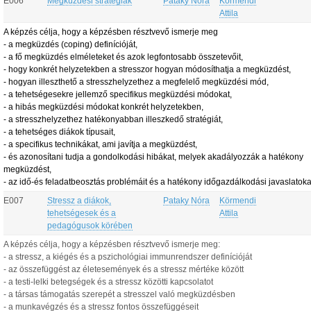
E006
Megküzdési stratégiák
Pataky Nóra
Körmendi
Attila
A képzés célja, hogy a képzésben résztvevő ismerje meg
-
a megküzdés (coping) definícióját,
-
a fő megküzdés elméleteket és azok legfontosabb összetevőit,
-
hogy konkrét helyzetekben a stresszor hogyan módosíthatja a megküzdést,
-
hogyan illeszthető a stresszhelyzethez a megfelelő megküzdési mód,
-
a tehetségesekre jellemző specifikus megküzdési módokat,
- a hibás megküzdési módokat konkrét helyzetekben,
-
a stresszhelyzethez hatékonyabban illeszkedő stratégiát,
-
a tehetséges diákok típusait,
-
a specifikus technikákat, ami javítja a megküzdést,
-
és azonosítani tudja
a gondolkodási hibákat, melyek akadályozzák a hatékony
megküzdést,
-
az idő-és feladatbeosztás problémáit és a hatékony időgazdálkodási javaslatoka
E007
Stressz a diákok,
Pataky Nóra
Körmendi
tehetségesek és a
Attila
pedagógusok körében
A képzés célja, hogy a képzésben résztvevő ismerje meg:
- a stressz, a kiégés és a pszichológiai immunrendszer definícióját
- az összefüggést az életesemények és a stressz mértéke között
- a testi-lelki betegségek és a stressz közötti kapcsolatot
- a társas támogatás szerepét a stresszel való megküzdésben
- a munkavégzés és a stressz fontos összefüggéseit