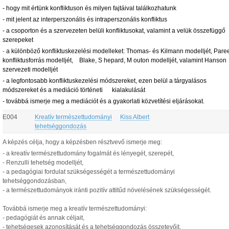
- hogy mit értünk konfliktuson és milyen fajtáival találkozhatunk
- mit jelent az interperszonális és intraperszonális konfliktus
- a csoporton és a szervezeten belüli konfliktusokat, valamint a velük összefüggő
szerepeket
-
a különböző konfliktuskezelési modelleket: Thomas- és Kilmann modelljét, Pare
konfliktusforrás modelljét, Blake, S hepard, M outon modelljét, valamint Hanson
szervezeti modelljét
- a legfontosabb konfliktuskezelési módszereket, ezen belül a tárgyalásos
módszereket és a mediáció történeti kialakulását
- továbbá ismerje meg a mediációt és a gyakorlati közvetítési eljárásokat.
E004
Kreatív természettudományi
Kiss Albert
tehetséggondozás
A képzés célja, hogy a képzésben résztvevő ismerje meg:
- a kreatív természettudomány fogalmát és lényegét, szerepét,
- Renzulli tehetség modelljét,
- a pedagógiai fordulat szükségességét a természettudományi
tehetséggondozásban,
- a természettudományok iránti pozitív attitűd növelésének szükségességét.
Továbbá ismerje meg a kreatív természettudományi:
- pedagógiát és annak céljait,
- tehetségesek azonosítását és a tehetséggondozás összetevőit,