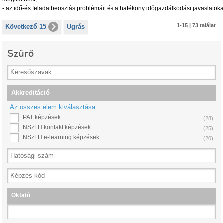
-
az idő-és feladatbeosztás problémáit és a hatékony időgazdálkodási javaslatoka
1-15 | 73 találat
Következő 15
Ugrás
Szűrő
Akkreditáció
Az összes elem kiválasztása
PAT képzések
(28)
NSzFH kontakt képzések
(25)
NSzFH e-learning képzések
(20)
Oktató