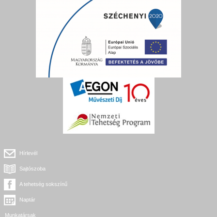
Hírlevél
Sajtószoba
A tehetség sokszínű
Naptár
Munkatársak