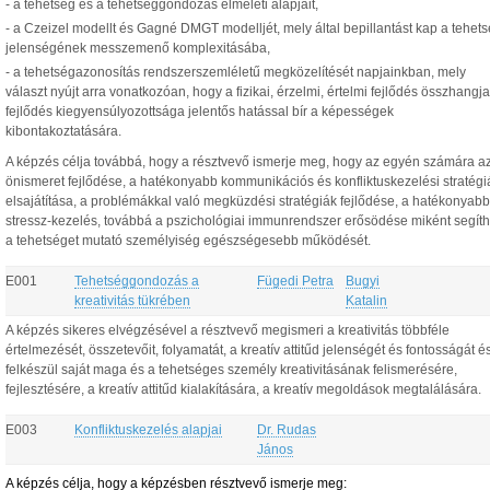
- a tehetség és a tehetséggondozás elméleti alapjait,
- a Czeizel modellt és Gagné DMGT modelljét, mely által bepillantást kap a tehet
jelenségének messzemenő komplexitásába,
- a tehetségazonosítás rendszerszemléletű megközelítését napjainkban, mely
választ nyújt arra vonatkozóan, hogy a fizikai, érzelmi, értelmi fejlődés összhangja
fejlődés kiegyensúlyozottsága jelentős hatással bír a képességek
kibontakoztatására.
A képzés célja továbbá, hogy a résztvevő ismerje meg, hogy az egyén számára a
önismeret fejlődése, a hatékonyabb kommunikációs és konfliktuskezelési stratégi
elsajátítása, a problémákkal való megküzdési stratégiák fejlődése, a hatékonyabb
stressz-kezelés, továbbá a pszichológiai immunrendszer erősödése miként segíth
a tehetséget mutató személyiség egészségesebb működését.
E001
Tehetséggondozás a
Fügedi Petra
Bugyi
kreativitás tükrében
Katalin
A képzés sikeres elvégzésével a résztvevő megismeri a kreativitás többféle
értelmezését, összetevőit, folyamatát, a kreatív attitűd jelenségét és fontosságát é
felkészül saját maga és a tehetséges személy kreativitásának felismerésére,
fejlesztésére, a kreatív attitűd kialakítására, a kreatív megoldások megtalálására.
E003
Konfliktuskezelés alapjai
Dr. Rudas
János
A képzés célja, hogy a képzésben résztvevő ismerje meg: