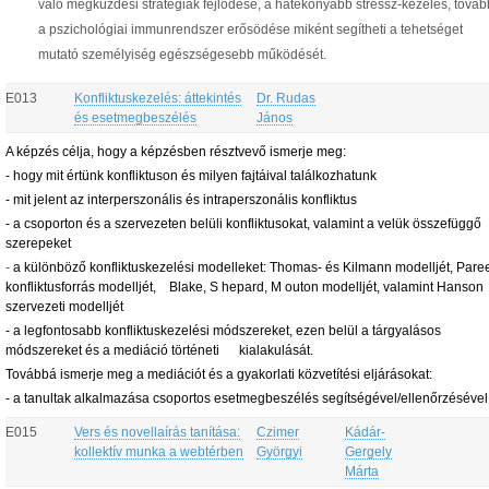
való megküzdési stratégiák fejlődése, a hatékonyabb stressz-kezelés, tová
a pszichológiai immunrendszer erősödése miként segítheti a tehetséget
mutató személyiség egészségesebb működését.
E013
Konfliktuskezelés: áttekintés
Dr. Rudas
és esetmegbeszélés
János
A képzés célja, hogy a képzésben résztvevő ismerje meg:
- hogy mit értünk konfliktuson és milyen fajtáival találkozhatunk
- mit jelent az interperszonális és intraperszonális konfliktus
- a csoporton és a szervezeten belüli konfliktusokat, valamint a velük összefüggő
szerepeket
-
a különböző konfliktuskezelési modelleket: Thomas- és Kilmann modelljét, Pare
konfliktusforrás modelljét, Blake, S hepard, M outon modelljét, valamint Hanson
szervezeti modelljét
- a legfontosabb konfliktuskezelési módszereket, ezen belül a tárgyalásos
módszereket és a mediáció történeti kialakulását.
Továbbá ismerje meg a mediációt és a gyakorlati közvetítési eljárásokat:
- a tanultak alkalmazása csoportos esetmegbeszélés segítségével/ellenőrzésével
E015
Vers és novellaírás tanítása:
Czimer
Kádár-
kollektív munka a webtérben
Györgyi
Gergely
Márta