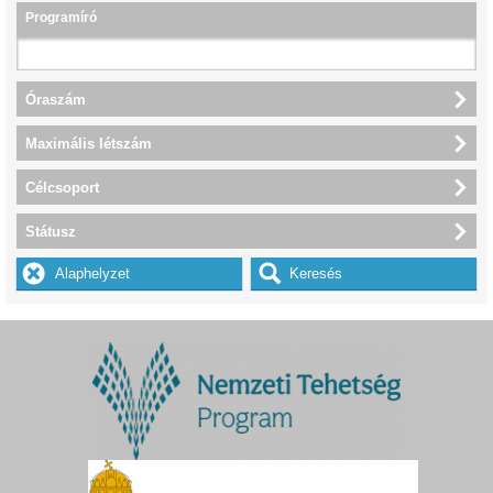
Programíró
Óraszám
Maximális létszám
Célcsoport
Státusz