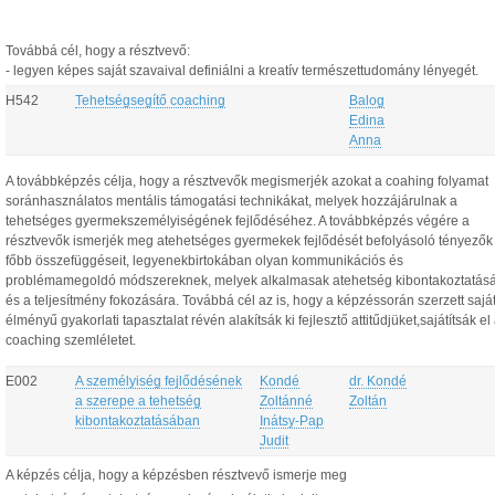
Továbbá cél, hogy a résztvevő:
- legyen képes saját szavaival definiálni a kreatív természettudomány lényegét.
H542
Tehetségsegítő coaching
Balog
Edina
Anna
A továbbképzés célja, hogy a résztvevők megismerjék azokat a coahing folyamat
soránhasználatos mentális támogatási technikákat, melyek hozzájárulnak a
tehetséges gyermekszemélyiségének fejlődéséhez. A továbbképzés végére a
résztvevők ismerjék meg atehetséges gyermekek fejlődését befolyásoló tényezők
főbb összefüggéseit, legyenekbirtokában olyan kommunikációs és
problémamegoldó módszereknek, melyek alkalmasak atehetség kibontakoztatás
és a teljesítmény fokozására. Továbbá cél az is, hogy a képzéssorán szerzett sajá
élményű gyakorlati tapasztalat révén alakítsák ki fejlesztő attitűdjüket,sajátítsák el
coaching szemléletet.
E002
A személyiség fejlődésének
Kondé
dr. Kondé
a szerepe a tehetség
Zoltánné
Zoltán
kibontakoztatásában
Inátsy-Pap
Judit
A képzés célja, hogy a képzésben résztvevő ismerje meg