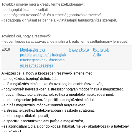
Továbbá ismerje meg a kreatív természettudományi:
- pedagógiát és annak céljait,
- tehetségesek azonosítását és a tehetséggondozás összetevőit,
- pedagógia kihívásait és benne a kutatásalapú tanulás/tanítás szerepét.
Továbbá cél, hogy a résztvevő:
- legyen képes saját szavaival definiálni a kreatív természettudomány lényegét.
E016
Megküzdési- és
Pataky Nóra
Körmendi
problémamegoldó stratégiák
Attila
tehetségeseknek: áttekintés
és esetmegbeszélés
A képzés célja, hogy a képzésben résztvevő ismerje meg
-
a megküzdés (coping) definícióját,
-
a fő megküzdés elméleteket és azok legfontosabb összetevőit,
-
hogy konkrét helyzetekben a stresszor hogyan módosíthatja a megküzdést,
-
hogyan illeszthető a stresszhelyzethez a megfelelő megküzdési mód,
-
a tehetségesekre jellemző specifikus megküzdési módokat,
- a hibás megküzdési módokat konkrét helyzetekben,
-
a stresszhelyzethez hatékonyabban illeszkedő stratégiát,
-
a tehetséges diákok típusait,
-
a specifikus technikákat, ami javítja a megküzdést,
-
és azonosítani tudja
a gondolkodási hibákat, melyek akadályozzák a hatékony
megküzdést,