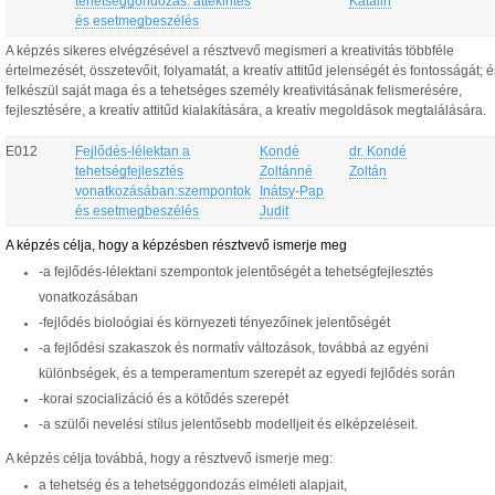
tehetséggondozás: áttekintés
Katalin
és esetmegbeszélés
A képzés sikeres elvégzésével a résztvevő megismeri a kreativitás többféle
értelmezését, összetevőit, folyamatát, a kreatív attitűd jelenségét és fontosságát; é
felkészül saját maga és a tehetséges személy kreativitásának felismerésére,
fejlesztésére, a kreatív attitűd kialakítására, a kreatív megoldások megtalálására.
E012
Fejlődés-lélektan a
Kondé
dr. Kondé
tehetségfejlesztés
Zoltánné
Zoltán
vonatkozásában:szempontok
Inátsy-Pap
és esetmegbeszélés
Judit
A képzés célja, hogy a képzésben résztvevő ismerje meg
-a fejlődés-lélektani szempontok jelentőségét a tehetségfejlesztés
vonatkozásában
-fejlődés bioloógiai és környezeti tényezőinek jelentőségét
-a fejlődési szakaszok és normatív változások, továbbá az egyéni
különbségek, és a temperamentum szerepét az egyedi fejlődés során
-korai szocializáció és a kötődés szerepét
-a szülői nevelési stílus jelentősebb modelljeit és elképzeléseit.
A képzés célja továbbá, hogy a résztvevő ismerje meg:
a tehetség és a tehetséggondozás elméleti alapjait,