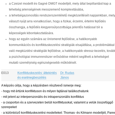
a Czeizel modellt és Gagné DMGT modelljét, mely által bepillantást kap a
tehetség jelenségének messzemenő komplexitásába,
a tehetségazonosítás rendszerszemléletű megközelítését napjainkban, mel
választ nyújt arra vonatkozóan, hogy a fizikai, érzelmi, értelmi fejlődés
összhangja, a fejlődés kiegyensúlyozottsága jelentős hatással bír a
képességek kibontakoztatására.
hogy az egyén számára az önismeret fejlődése, a hatékonyabb
kommunikációs és konfliktuskezelési stratégiák elsajátítása, a problémákkal
való megküzdési stratégiák fejlődése, a hatékonyabb stressz-kezelés, tová
a pszichológiai immunrendszer erősödése miként segítheti a tehetséget
mutató személyiség egészségesebb működését.
E013
Konfliktuskezelés: áttekintés
Dr. Rudas
és esetmegbeszélés
János
A képzés célja, hogy a képzésben résztvevő ismerje meg:
- hogy mit értünk konfliktuson és milyen fajtáival találkozhatunk
- mit jelent az interperszonális és intraperszonális konfliktus
- a csoporton és a szervezeten belüli konfliktusokat, valamint a velük összefüggő
szerepeket
-
a különböző konfliktuskezelési modelleket: Thomas- és Kilmann modelljét, Pare