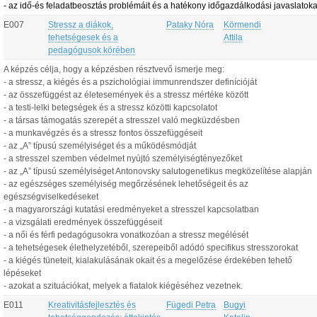
-
az idő-és feladatbeosztás problémáit és a hatékony időgazdálkodási javaslatoka
E007
Stressz a diákok,
Pataky Nóra
Körmendi
tehetségesek és a
Attila
pedagógusok körében
A képzés célja, hogy a képzésben résztvevő ismerje meg:
- a stressz, a kiégés és a pszichológiai immunrendszer definícióját
- az összefüggést az életesemények és a stressz mértéke között
- a testi-lelki betegségek és a stressz közötti kapcsolatot
- a társas támogatás szerepét a stresszel való megküzdésben
- a munkavégzés és a stressz fontos összefüggéseit
- az „A” típusú személyiséget és a működésmódját
- a stresszel szemben védelmet nyújtó személyiségtényezőket
- az „A” típusú személyiséget Antonovsky salutogenetikus megközelítése alapján
- az egészséges személyiség megőrzésének lehetőségeit és az
egészségviselkedéseket
- a magyarországi kutatási eredményeket a stresszel kapcsolatban
- a vizsgálati eredmények összefüggéseit
- a női és férfi pedagógusokra vonatkozóan a stressz megélését
- a tehetségesek élethelyzetéből, szerepeiből adódó specifikus stresszorokat
- a kiégés tüneteit, kialakulásának okait és a megelőzése érdekében tehető
lépéseket
- azokat a szituációkat, melyek a fiatalok kiégéséhez vezetnek.
E011
Kreativitásfejlesztés és
Fügedi Petra
Bugyi