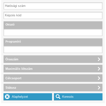
Oktató
Programíró
Óraszám
Maximális létszám
Célcsoport
Státusz