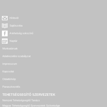
Hírlevél
Sajtószoba
A tehetség sokszínű
Naptár
Munkatársak
Adatkezelési szabályzat
Impresszum
Kapcsolat
Oldaltérkép
Panaszkezelés
TEHETSÉGSEGÍTŐ SZERVEZETEK
Nemzeti Tehetségsegítő Tanács
Magyar Tehetségsegítő Szervezetek Szövetsége