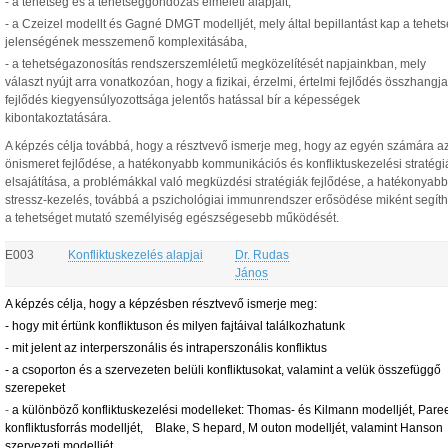
- a tehetség és a tehetséggondozás elméleti alapjait,
- a Czeizel modellt és Gagné DMGT modelljét, mely által bepillantást kap a tehet
jelenségének messzemenő komplexitásába,
- a tehetségazonosítás rendszerszemléletű megközelítését napjainkban, mely
választ nyújt arra vonatkozóan, hogy a fizikai, érzelmi, értelmi fejlődés összhangja
fejlődés kiegyensúlyozottsága jelentős hatással bír a képességek
kibontakoztatására.
A képzés célja továbbá, hogy a résztvevő ismerje meg, hogy az egyén számára a
önismeret fejlődése, a hatékonyabb kommunikációs és konfliktuskezelési stratégi
elsajátítása, a problémákkal való megküzdési stratégiák fejlődése, a hatékonyabb
stressz-kezelés, továbbá a pszichológiai immunrendszer erősödése miként segíth
a tehetséget mutató személyiség egészségesebb működését.
E003
Konfliktuskezelés alapjai
Dr. Rudas
János
A képzés célja, hogy a képzésben résztvevő ismerje meg:
- hogy mit értünk konfliktuson és milyen fajtáival találkozhatunk
- mit jelent az interperszonális és intraperszonális konfliktus
- a csoporton és a szervezeten belüli konfliktusokat, valamint a velük összefüggő
szerepeket
-
a különböző konfliktuskezelési modelleket: Thomas- és Kilmann modelljét, Pare
konfliktusforrás modelljét, Blake, S hepard, M outon modelljét, valamint Hanson
szervezeti modelljét