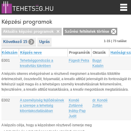
Képzési programok
Aktuális képzési programok
Szűrési feltételek törlése
1-15 | 73 találat
Következő 15
Ugrás
Kódszám
Képzés neve
Programírók
Oktatók
Hatósági s
E001
Tehetséggondozás a
Fügedi Petra
Bugyi
kreativitás tükrében
Katalin
A képzés sikeres elvégzésével a résztvevő megismeri a kreativitás többféle
értelmezését, összetevőit, folyamatát, a kreatív attitűd jelenségét és fontosságát é
felkészül saját maga és a tehetséges személy kreativitásának felismerésére,
fejlesztésére, a kreatív attitűd kialakítására, a kreatív megoldások megtalálására.
E002
A személyiség fejlődésének
Kondé
dr. Kondé
a szerepe a tehetség
Zoltánné
Zoltán
kibontakoztatásában
Inátsy-Pap
Judit
A képzés célja, hogy a képzésben résztvevő ismerje meg