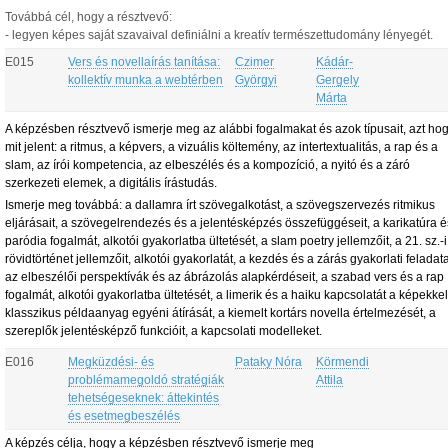
Továbbá cél, hogy a résztvevő:
- legyen képes saját szavaival definiálni a kreatív természettudomány lényegét.
E015
Vers és novellaírás tanítása:
Czimer
Kádár-
kollektív munka a webtérben
Györgyi
Gergely
Márta
A képzésben résztvevő ismerje meg az alábbi fogalmakat és azok típusait, azt ho
mit jelent:
a ritmus,
a képvers,
a vizuális költemény,
az intertextualitás,
a rap és a
slam,
az írói kompetencia,
az elbeszélés és a kompozíció,
a nyitó és a záró
szerkezeti elemek,
a digitális írástudás.
Ismerje meg továbbá:
a dallamra írt szövegalkotást,
a szövegszervezés ritmikus
eljárásait,
a szövegelrendezés és a jelentésképzés összefüggéseit,
a karikatúra é
paródia fogalmát, alkotói gyakorlatba ültetését,
a slam poetry jellemzőit,
a 21. sz.-i
rövidtörténet jellemzőit, alkotói gyakorlatát,
a kezdés és a zárás gyakorlati feladata
az elbeszélői perspektívák és az ábrázolás alapkérdéseit,
a szabad vers és a rap
fogalmát, alkotói gyakorlatba ültetését,
a limerik és a haiku kapcsolatát a képekke
klasszikus példaanyag egyéni átírását,
a kiemelt kortárs novella értelmezését, a
szereplők jelentésképző funkcióit, a kapcsolati modelleket.
E016
Megküzdési- és
Pataky Nóra
Körmendi
problémamegoldó stratégiák
Attila
tehetségeseknek: áttekintés
és esetmegbeszélés
A képzés célja, hogy a képzésben résztvevő ismerje meg