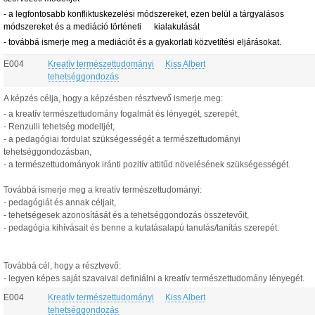
- a legfontosabb konfliktuskezelési módszereket, ezen belül a tárgyalásos
módszereket és a mediáció történeti kialakulását
- továbbá ismerje meg a mediációt és a gyakorlati közvetítési eljárásokat.
E004
Kreatív természettudományi
Kiss Albert
tehetséggondozás
A képzés célja, hogy a képzésben résztvevő ismerje meg:
- a kreatív természettudomány fogalmát és lényegét, szerepét,
- Renzulli tehetség modelljét,
- a pedagógiai fordulat szükségességét a természettudományi
tehetséggondozásban,
- a természettudományok iránti pozitív attitűd növelésének szükségességét.
Továbbá ismerje meg a kreatív természettudományi:
- pedagógiát és annak céljait,
- tehetségesek azonosítását és a tehetséggondozás összetevőit,
- pedagógia kihívásait és benne a kutatásalapú tanulás/tanítás szerepét.
Továbbá cél, hogy a résztvevő:
- legyen képes saját szavaival definiálni a kreatív természettudomány lényegét.
E004
Kreatív természettudományi
Kiss Albert
tehetséggondozás