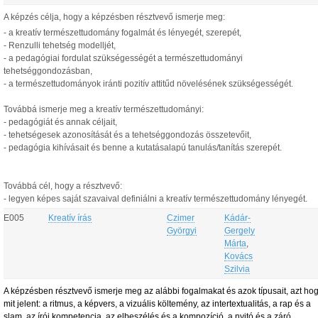
A képzés célja, hogy a képzésben résztvevő ismerje meg:
- a kreatív természettudomány fogalmát és lényegét, szerepét,
- Renzulli tehetség modelljét,
- a pedagógiai fordulat szükségességét a természettudományi
tehetséggondozásban,
- a természettudományok iránti pozitív attitűd növelésének szükségességét.
Továbbá ismerje meg a kreatív természettudományi:
- pedagógiát és annak céljait,
- tehetségesek azonosítását és a tehetséggondozás összetevőit,
- pedagógia kihívásait és benne a kutatásalapú tanulás/tanítás szerepét.
Továbbá cél, hogy a résztvevő:
- legyen képes saját szavaival definiálni a kreatív természettudomány lényegét.
E005
Kreatív írás
Czimer
Kádár-
Györgyi
Gergely
Márta
,
Kovács
Szilvia
A képzésben résztvevő ismerje meg az alábbi fogalmakat és azok típusait, azt ho
mit jelent:
a ritmus,
a képvers,
a vizuális költemény,
az intertextualitás,
a rap és a
slam,
az írói kompetencia,
az elbeszélés és a kompozíció,
a nyitó és a záró