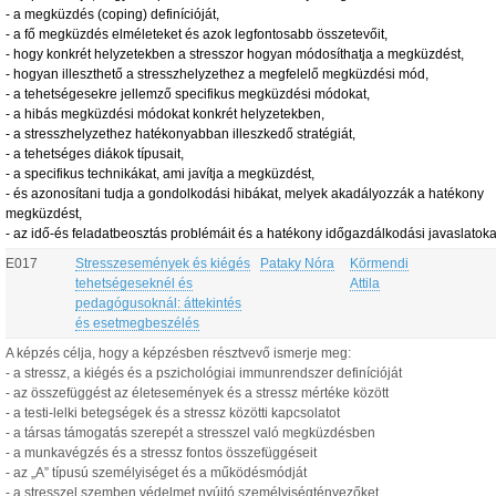
-
a megküzdés (coping) definícióját,
-
a fő megküzdés elméleteket és azok legfontosabb összetevőit,
-
hogy konkrét helyzetekben a stresszor hogyan módosíthatja a megküzdést,
-
hogyan illeszthető a stresszhelyzethez a megfelelő megküzdési mód,
-
a tehetségesekre jellemző specifikus megküzdési módokat,
- a hibás megküzdési módokat konkrét helyzetekben,
-
a stresszhelyzethez hatékonyabban illeszkedő stratégiát,
-
a tehetséges diákok típusait,
-
a specifikus technikákat, ami javítja a megküzdést,
-
és azonosítani tudja
a gondolkodási hibákat, melyek akadályozzák a hatékony
megküzdést,
-
az idő-és feladatbeosztás problémáit és a hatékony időgazdálkodási javaslatoka
E017
Stresszesemények és kiégés
Pataky Nóra
Körmendi
tehetségeseknél és
Attila
pedagógusoknál: áttekintés
és esetmegbeszélés
A képzés célja, hogy a képzésben résztvevő ismerje meg:
- a stressz, a kiégés és a pszichológiai immunrendszer definícióját
- az összefüggést az életesemények és a stressz mértéke között
- a testi-lelki betegségek és a stressz közötti kapcsolatot
- a társas támogatás szerepét a stresszel való megküzdésben
- a munkavégzés és a stressz fontos összefüggéseit
- az „A” típusú személyiséget és a működésmódját
- a stresszel szemben védelmet nyújtó személyiségtényezőket