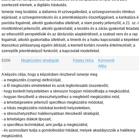
szerkezeti elemek,
a digitális írástudás.
Ismerje meg továbbá:
a dallamra írt szövegalkotást,
a szövegszervezés ritmikus
eljárásait,
a szövegelrendezés és a jelentésképzés összefüggéseit,
a karikatúra é
paródia fogalmát, alkotói gyakorlatba ültetését,
a slam poetry jellemzőit,
a 21. sz.-i
rövidtörténet jellemzőit, alkotói gyakorlatát,
a kezdés és a zárás gyakorlati feladata
az elbeszélői perspektívák és az ábrázolás alapkérdéseit,
a szabad vers és a rap
fogalmát, alkotói gyakorlatba ültetését,
a limerik és a haiku kapcsolatát a képekke
klasszikus példaanyag egyéni átírását,
a kiemelt kortárs novella értelmezését, a
szereplők jelentésképző funkcióit, a kapcsolati modelleket.
E006
Megküzdési stratégiák
Pataky Nóra
Körmendi
Attila
A képzés célja, hogy a képzésben résztvevő ismerje meg
-
a megküzdés (coping) definícióját,
-
a fő megküzdés elméleteket és azok legfontosabb összetevőit,
-
hogy konkrét helyzetekben a stresszor hogyan módosíthatja a megküzdést,
-
hogyan illeszthető a stresszhelyzethez a megfelelő megküzdési mód,
-
a tehetségesekre jellemző specifikus megküzdési módokat,
- a hibás megküzdési módokat konkrét helyzetekben,
-
a stresszhelyzethez hatékonyabban illeszkedő stratégiát,
-
a tehetséges diákok típusait,
-
a specifikus technikákat, ami javítja a megküzdést,
-
és azonosítani tudja
a gondolkodási hibákat, melyek akadályozzák a hatékony
megküzdést,