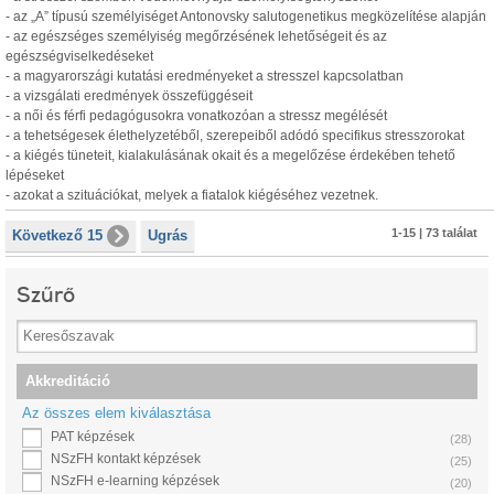
- az „A” típusú személyiséget Antonovsky salutogenetikus megközelítése alapján
- az egészséges személyiség megőrzésének lehetőségeit és az
egészségviselkedéseket
- a magyarországi kutatási eredményeket a stresszel kapcsolatban
- a vizsgálati eredmények összefüggéseit
- a női és férfi pedagógusokra vonatkozóan a stressz megélését
- a tehetségesek élethelyzetéből, szerepeiből adódó specifikus stresszorokat
- a kiégés tüneteit, kialakulásának okait és a megelőzése érdekében tehető
lépéseket
- azokat a szituációkat, melyek a fiatalok kiégéséhez vezetnek.
1-15 | 73 találat
Következő 15
Ugrás
Szűrő
Akkreditáció
Az összes elem kiválasztása
PAT képzések
(28)
NSzFH kontakt képzések
(25)
NSzFH e-learning képzések
(20)