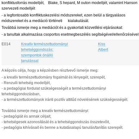
konfliktusforrás modelljét, Blake, S hepard, M outon modelljét, valamint Hanson
szervezeti modelljét
- a legfontosabb konfliktuskezelési módszereket, ezen belül a tárgyalásos
módszereket és a mediáció történeti kialakulását.
Továbbá ismerje meg a mediációt és a gyakorlati közvetítési eljárásokat:
- a tanultak alkalmazása csoportos esetmegbeszélés segítségével/ellenőrzésével
E014
Kreatív természettudományi
Kiss
tehetséggondozás:
Albert
szempontok önálló
tanulással
A képzés célja, hogy a képzésben résztvevő ismerje meg:
- a kreatív természettudomány fogalmát és lényegét, szerepét,
- Renzulli tehetség modelljét,
- a pedagógiai fordulat szükségességét a természettudományi
tehetséggondozásban,
- a természettudományok iránti pozitív attitűd növelésének szükségességét.
Továbbá ismerje meg a kreatív természettudományi:
- pedagógiát és annak céljait,
- tehetségesek azonosítását és a tehetséggondozás összetevőit,
- pedagógia kihívásait és benne a kutatásalapú tanulás/tanítás szerepét.