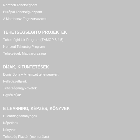
Nemzeti Tehetségpont
Európai Tehetségközpont
A Matehetsz Tagszervezetei
TEHETSÉGSEGÍTŐ
PROJEKTEK
Tehetséghidak Program (TÁMOP 3.4.5)
Nemzeti Tehetség Program
Tehetségek Magyarországa
DÍJAK, KITÜNTETÉSEK
Bonis Bona – A nemzet tehetségeiért
Felfedezettjeink
Tehetségnagykövetek
Egyéb díjak
E-LEARNING, KÉPZÉS, KÖNYVEK
E-learning tananyagok
Képzések
Könyvek
Tehetség Piactér (mentorálás)