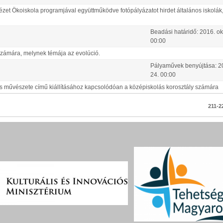
t Ökoiskola programjával együttműködve fotópályázatot hirdet általános iskolák,
Beadási határidő:
2016.
ok
00:00
számára, melynek témája az evolúció.
Pályaművek benyújtása:
2
24
.
00:00
kos művészete című kiállításához kapcsolódóan a középiskolás korosztály számára
211-22