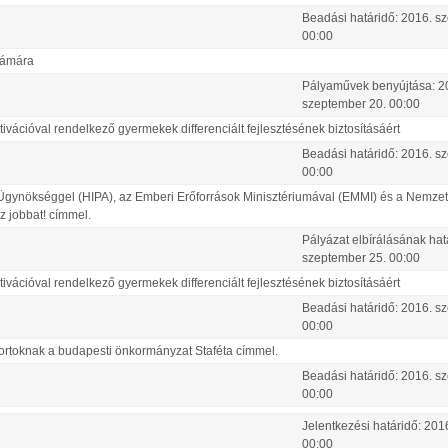
Beadási határidő:
2016.
sz
00:00
számára
Pályaművek benyújtása:
2
szeptember
20
.
00:00
tivációval rendelkező gyermekek differenciált fejlesztésének biztosításáért
Beadási határidő:
2016.
sz
00:00
gynökséggel (HIPA), az Emberi Erőforrások Minisztériumával (EMMI) és a Nemze
z jobbat! címmel.
Pályázat elbírálásának hat
szeptember
25
.
00:00
tivációval rendelkező gyermekek differenciált fejlesztésének biztosításáért
Beadási határidő:
2016.
sz
00:00
ortoknak a budapesti önkormányzat Staféta címmel.
Beadási határidő:
2016.
sz
00:00
Jelentkezési határidő:
201
00:00