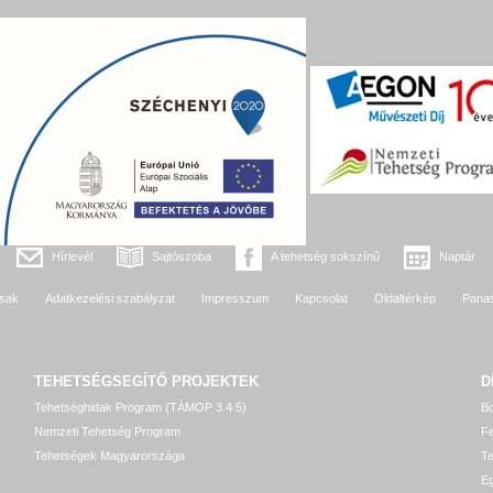
Hírlevél
Sajtószoba
A tehetség sokszínű
Naptár
sak
Adatkezelési szabályzat
Impresszum
Kapcsolat
Oldaltérkép
Pana
TEHETSÉGSEGÍTŐ
PROJEKTEK
D
Tehetséghidak Program (TÁMOP 3.4.5)
Bo
Nemzeti Tehetség Program
Fe
Tehetségek Magyarországa
T
Eg