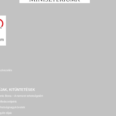
szkezelés
ÍJAK, KITÜNTETÉSEK
nis Bona – A nemzet tehetségeiért
lfedezettjeink
ehetségnagykövetek
yéb díjak