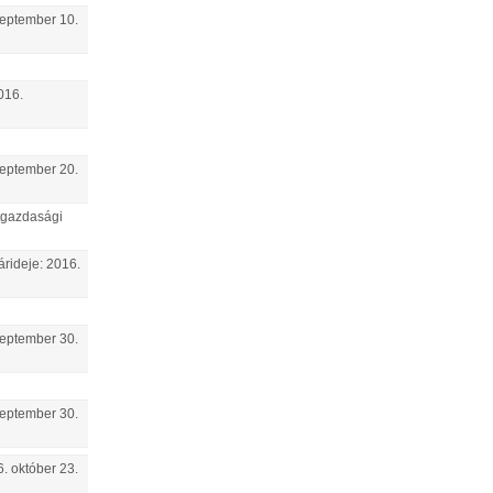
eptember
10
.
016.
eptember
20
.
tgazdasági
árideje:
2016.
eptember
30
.
eptember
30
.
6.
október
23
.