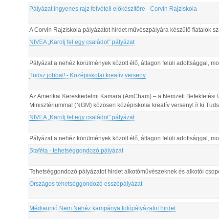
Pályázat ingyenes rajz felvételi előkészítőre - Corvin Rajziskola
A Corvin Rajziskola pályázatot hirdet művészpályára készülő fiatalok 
NIVEA „Karolj fel egy családot” pályázat
Pályázat a nehéz körülmények között élő, átlagon felüli adottsággal, mo
Tudsz jobbat! - Középiskolai kreatív verseny
Az Amerikai Kereskedelmi Kamara (AmCham) – a Nemzeti Befektetési Ü
Minisztériummal (NGM) közösen középiskolai kreatív versenyt ír ki Tuds
NIVEA „Karolj fel egy családot” pályázat
Pályázat a nehéz körülmények között élő, átlagon felüli adottsággal, mo
Staféta - tehetséggondozó pályázat
Tehetséggondozó pályázatot hirdet alkotóművészeknek és alkotói csop
Országos tehetséggondozó esszépályázat
Médiaunió Nem Nehéz kampánya fotópályázatot hirdet