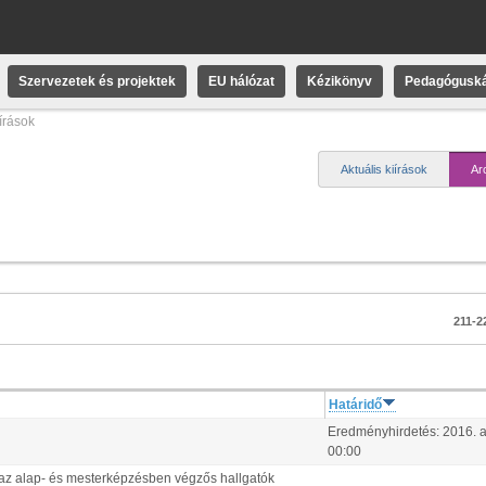
Szervezetek és projektek
EU hálózat
Kézikönyv
Pedagóguská
iírások
Aktuális kiírások
Ar
211-22
Határidő
Eredményhirdetés:
2016.
00:00
k az alap- és mesterképzésben végzős hallgatók