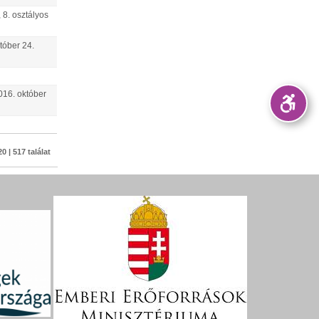
 8. osztályos
tóber
24
.
016.
október
0 | 517 találat