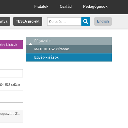
Fiatalok
Család
Pedagógusok
rtya
TESLA projekt
English
Pályázatok
chív kiírások
MATEHETSZ kiírások
Egyéb kiírások
0 | 517 találat
augusztus
31
.