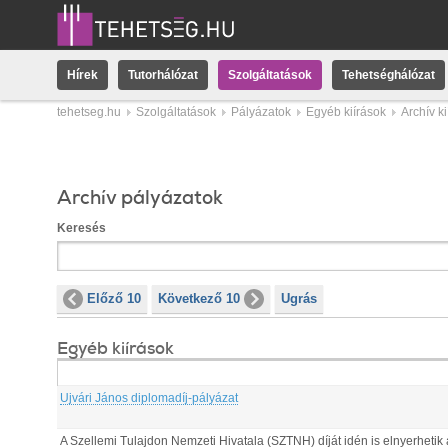
Hírek
Tutorhálózat
Szolgáltatások
Tehetséghálózat
tehetseg.hu
Szolgáltatások
Pályázatok
Egyéb kiírások
Archív k
Archív pályázatok
Keresés
Előző 10
Következő 10
Ugrás
Egyéb kiírások
Ujvári János diplomadíj-pályázat
A Szellemi Tulajdon Nemzeti Hivatala (SZTNH) díját idén is elnyerheti