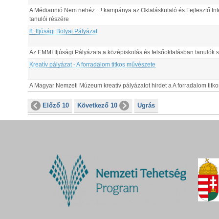
A Médiaunió Nem nehéz…! kampánya az Oktatáskutató és Fejlesztő Intéze
tanulói részére
8. Ifjúsági Bolyai Pályázat
Az EMMI Ifjúsági Pályázata a középiskolás és felsőoktatásban tanulók 
Kreatív pályázat - A forradalom titkos művészete
A Magyar Nemzeti Múzeum kreatív pályázatot hirdet a A forradalom tit
Előző 10
Következő 10
Ugrás