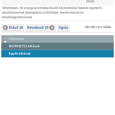
00:00
Tehetséges, de anyagi gondokkal küzdő középiskolás fiatalok egyetemi
tanulmányainak támogatása ösztöndíjjal, mentorolással és
tehetséggondozással
281-290 | 517 találat
Előző 10
Következő 10
Ugrás
Pályázatok
MATEHETSZ kiírások
Egyéb kiírások