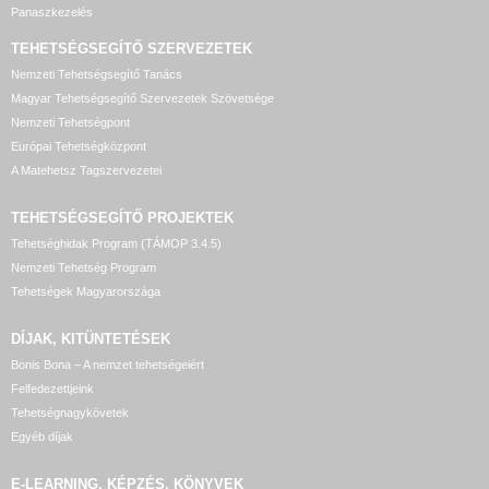
Panaszkezelés
TEHETSÉGSEGÍTŐ SZERVEZETEK
Nemzeti Tehetségsegítő Tanács
Magyar Tehetségsegítő Szervezetek Szövetsége
Nemzeti Tehetségpont
Európai Tehetségközpont
A Matehetsz Tagszervezetei
TEHETSÉGSEGÍTŐ
PROJEKTEK
Tehetséghidak Program (TÁMOP 3.4.5)
Nemzeti Tehetség Program
Tehetségek Magyarországa
DÍJAK, KITÜNTETÉSEK
Bonis Bona – A nemzet tehetségeiért
Felfedezettjeink
Tehetségnagykövetek
Egyéb díjak
E-LEARNING, KÉPZÉS, KÖNYVEK