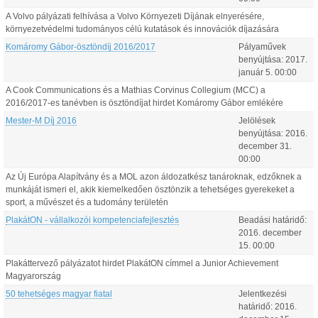
A Volvo pályázati felhívása a Volvo Környezeti Díjának elnyerésére,
környezetvédelmi tudományos célú kutatások és innovációk díjazására
Komáromy Gábor-ösztöndíj 2016/2017
Pályaművek
benyújtása:
2017.
január
5
.
00:00
A Cook Communications és a Mathias Corvinus Collegium (MCC) a
2016/2017-es tanévben is ösztöndíjat hirdet Komáromy Gábor emlékére
Mester-M Díj 2016
Jelölések
benyújtása:
2016.
december
31
.
00:00
Az Új Európa Alapítvány és a MOL azon áldozatkész tanároknak, edzőknek a
munkáját ismeri el, akik kiemelkedően ösztönzik a tehetséges gyerekeket a
sport, a művészet és a tudomány területén
PlakátON - vállalkozói kompetenciafejlesztés
Beadási határidő:
2016.
december
15
.
00:00
Plakáttervező pályázatot hirdet PlakátON címmel a Junior Achievement
Magyarország
50 tehetséges magyar fiatal
Jelentkezési
határidő:
2016.