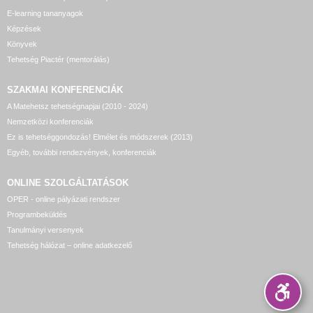
E-learning tananyagok
Képzések
Könyvek
Tehetség Piactér (mentorálás)
SZAKMAI KONFERENCIÁK
A Matehetsz tehetségnapjai (2010 - 2024)
Nemzetközi konferenciák
Ez is tehetséggondozás! Elmélet és módszerek (2013)
Egyéb, további rendezvények, konferenciák
ONLINE SZOLGÁLTATÁSOK
OPER - online pályázati rendszer
Programbeküldés
Tanulmányi versenyek
Tehetség hálózat – online adatkezelő