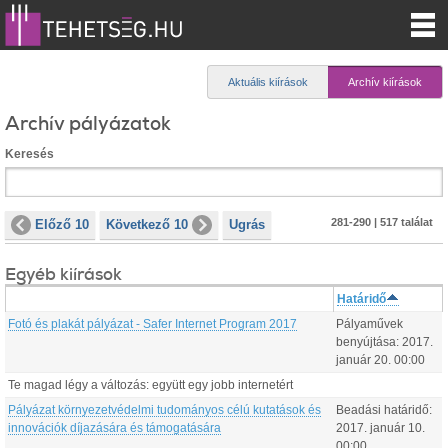
Aktuális kiírások
Archív kiírások
Archív pályázatok
Keresés
281-290 | 517 találat
Előző 10
Következő 10
Ugrás
Egyéb kiírások
Határidő
Fotó és plakát pályázat - Safer Internet Program 2017
Pályaművek
benyújtása:
2017.
január
20
.
00:00
Te magad légy a változás: együtt egy jobb internetért
Pályázat környezetvédelmi tudományos célú kutatások és
Beadási határidő:
innovációk díjazására és támogatására
2017.
január
10
.
00:00