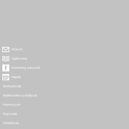
Hírlevél
Sajtószoba
A tehetség sokszínű
Naptár
Munkatársak
Adatkezelési szabályzat
Impresszum
Kapcsolat
Oldaltérkép