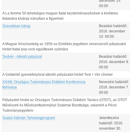
december
15
.
00:00
A La femme 50 tehetséges magyar fiatal kezdeményezésével a kivételes
fiatalokra kívánja irányítani a figyelmet
Szavakban lobog
Beadási határidő:
2016.
december
10
.
00:00
A Magyar Írószövetség az 1956-os Emlékév jegyében zeneszerzői pályázatot
hirdet fiatal pop-rock együttesek számára
Testvér - Alkotói pályázat
Beadási határidő:
2016.
december
9
.
00:00
A Szitakötő gyerekfolyóirat alkotói pályázatot hirdet Test + Vér címmel
XXXIII. Országos Tudományos Diákköri Konferencia
Nevezési határidő:
felhívása
2016.
december
7
.
00:00
Pályázatot hirdet az Országos Tudományos Diákköri Tanács (OTDT), az OTDT
Művészeti és Művészettudományi Szakmai Bizottsága, valamint a Pécsi
Tudományegyetem
Szabó Kálmán Tehetségprogram
Jelentkezési
határidő:
2016.
november
30
.