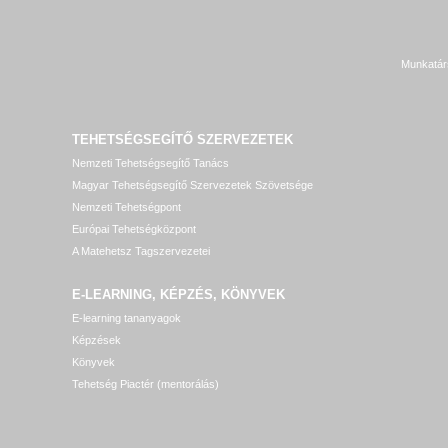
Munkatár
TEHETSÉGSEGÍTŐ SZERVEZETEK
Nemzeti Tehetségsegítő Tanács
Magyar Tehetségsegítő Szervezetek Szövetsége
Nemzeti Tehetségpont
Európai Tehetségközpont
A Matehetsz Tagszervezetei
E-LEARNING, KÉPZÉS, KÖNYVEK
E-learning tananyagok
Képzések
Könyvek
Tehetség Piactér (mentorálás)