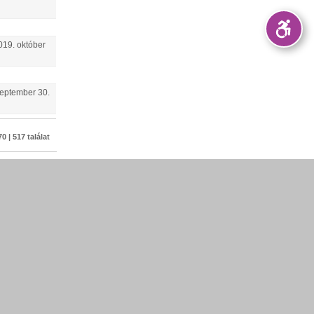
019.
október
eptember
30
.
0 | 517 találat