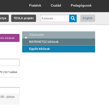
Fiatalok
Család
Pedagógusok
rtya
TESLA projekt
English
Pályázatok
chív kiírások
MATEHETSZ kiírások
Egyéb kiírások
0 | 517 találat
:00
-
június