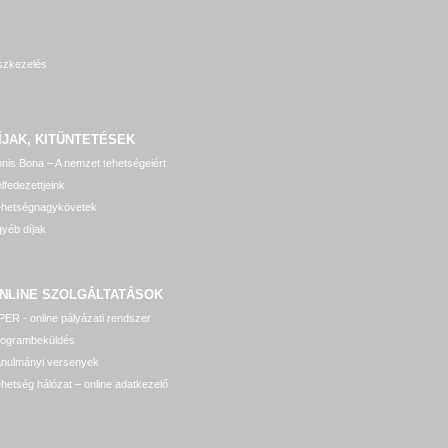
szkezelés
ÍJAK, KITÜNTETÉSEK
nis Bona – A nemzet tehetségeiért
lfedezettjeink
ehetségnagykövetek
yéb díjak
NLINE SZOLGÁLTATÁSOK
ER - online pályázati rendszer
rogrambeküldés
anulmányi versenyek
hetség hálózat – online adatkezelő