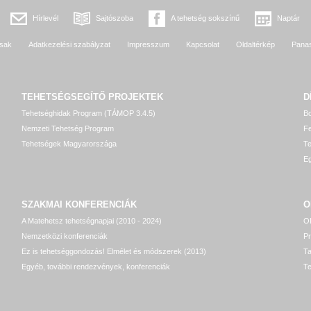
Hírlevél
Sajtószoba
A tehetség sokszínű
Naptár
sak
Adatkezelési szabályzat
Impresszum
Kapcsolat
Oldaltérkép
Pana
TEHETSÉGSEGÍTŐ
PROJEKTEK
D
Tehetséghidak Program (TÁMOP 3.4.5)
Bo
Nemzeti Tehetség Program
Fe
Tehetségek Magyarországa
T
Eg
SZAKMAI KONFERENCIÁK
O
A Matehetsz tehetségnapjai (2010 - 2024)
OP
Nemzetközi konferenciák
P
Ez is tehetséggondozás! Elmélet és módszerek (2013)
T
Egyéb, további rendezvények, konferenciák
Te