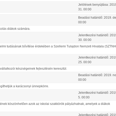
Jelölések benyújtása:
2019
31
.
00:00
Beadási határidő:
2019.
d
00:00
kolás diákok számára.
Jelentkezési határidő:
201
30
.
00:00
delmi tudásának bővítése érdekében a Szellemi Tulajdon Nemzeti Hivatala (SZTNH) 
Jelentkezési határidő:
201
25
.
00:00
állalkozói készségeinek fejlesztésén keresztül.
Beadási határidő:
2019.
n
00:00
íthetjük a karácsonyi ünnepkörre.
Jelentkezési határidő:
201
5
.
00:00
sének köszönhetően azok az iskolai szakkörök pályázhatnak, amelyek a diákok
Jelentkezési határidő:
201