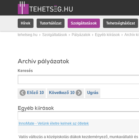
Hírek
Tutorhálózat
Szolgáltatások
Tehetséghálózat
tehetseg.hu
Szolgáltatások
Pályázatok
Egyéb kiírások
Archív k
Archív pályázatok
Keresés
Előző 10
Következő 10
Ugrás
Egyéb kiírások
InnoMate - Velünk életre kelnek az ötletek
Valós változás a középiskolás diákok kezdeményező, munkavállalói és v