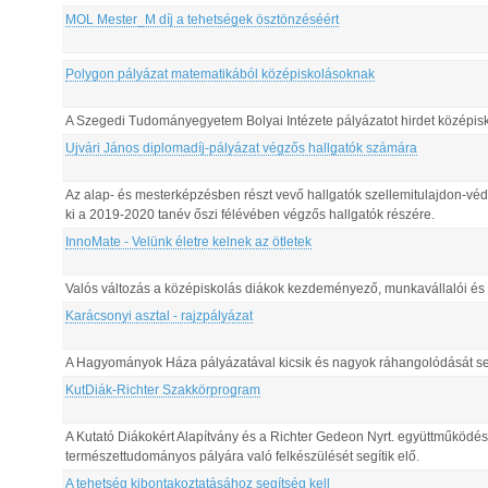
MOL Mester_M díj a tehetségek ösztönzéséért
Polygon pályázat matematikából középiskolásoknak
A Szegedi Tudományegyetem Bolyai Intézete pályázatot hirdet középis
Ujvári János diplomadíj-pályázat végzős hallgatók számára
Az alap- és mesterképzésben részt vevő hallgatók szellemitulajdon-vé
ki a 2019-2020 tanév őszi félévében végzős hallgatók részére.
InnoMate - Velünk életre kelnek az ötletek
Valós változás a középiskolás diákok kezdeményező, munkavállalói és v
Karácsonyi asztal - rajzpályázat
A Hagyományok Háza pályázatával kicsik és nagyok ráhangolódását seg
KutDiák-Richter Szakkörprogram
A Kutató Diákokért Alapítvány és a Richter Gedeon Nyrt. együttműködé
természettudományos pályára való felkészülését segítik elő.
A tehetség kibontakoztatásához segítség kell