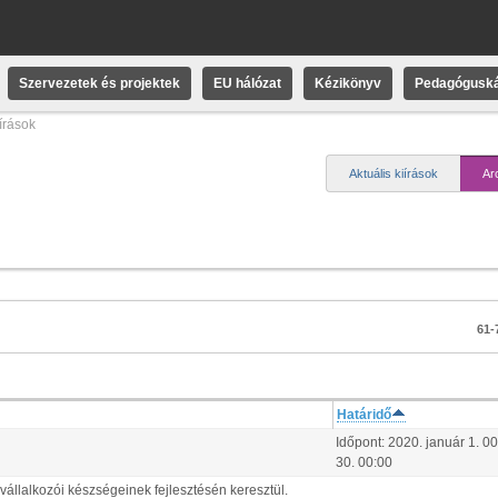
Szervezetek és projektek
EU hálózat
Kézikönyv
Pedagóguská
iírások
Aktuális kiírások
Ar
61-7
Határidő
Időpont:
2020.
január
1
.
00
30
.
00:00
állalkozói készségeinek fejlesztésén keresztül.