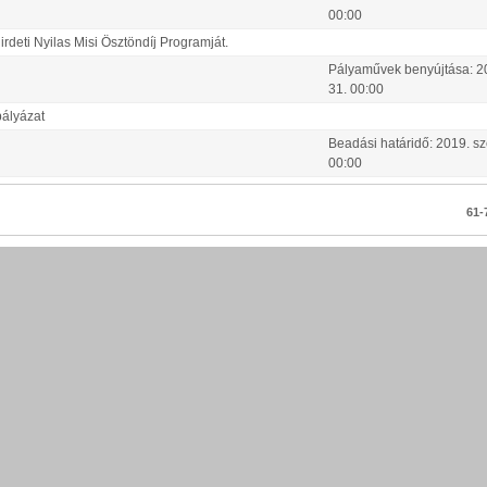
00:00
deti Nyilas Misi Ösztöndíj Programját.
Pályaművek benyújtása:
2
31
.
00:00
pályázat
Beadási határidő:
2019.
sz
00:00
61-7