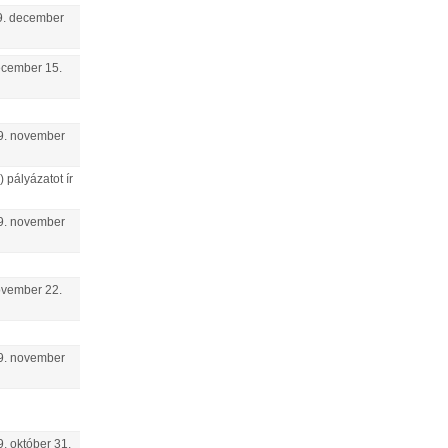
.
december
ecember
15
.
9.
november
pályázatot ír
9.
november
ovember
22
.
9.
november
9.
október
31
.