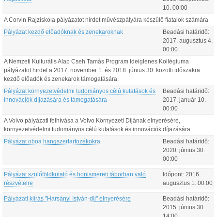
10
.
00:00
A Corvin Rajziskola pályázatot hirdet művészpályára készülő fiatalok számára
Pályázat kezdő előadóknak és zenekaroknak
Beadási határidő:
2017.
augusztus
4
.
00:00
A Nemzeti Kulturális Alap Cseh Tamás Program Ideiglenes Kollégiuma
pályázatot hirdet a 2017. november 1. és 2018. június 30. közötti időszakra
kezdő előadók és zenekarok támogatására.
Pályázat környezetvédelmi tudományos célú kutatások és
Beadási határidő:
innovációk díjazására és támogatására
2017.
január
10
.
00:00
A Volvo pályázati felhívása a Volvo Környezeti Díjának elnyerésére,
környezetvédelmi tudományos célú kutatások és innovációk díjazására
Pályázat oboa hangszertartozékokra
Beadási határidő:
2020.
június
30
.
00:00
Pályázat szülőföldkutató és honismereti táborban való
Időpont:
2016.
részvételre
augusztus
1
.
00:00
Pályázati kiírás "Harsányi István-díj" elnyerésére
Beadási határidő:
2015.
június
30
.
14:00