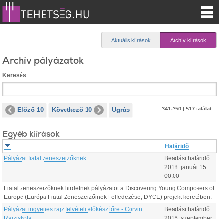
Aktuális kiírások
Archív kiírások
Archív pályázatok
Keresés
341-350 | 517 találat
Előző 10
Következő 10
Ugrás
Egyéb kiírások
Határidő
Pályázat fiatal zeneszerzőknek
Beadási határidő:
2018.
január
15
.
00:00
Fiatal zeneszerzőknek hirdetnek pályázatot a Discovering Young Composers of
Europe (Európa Fiatal Zeneszerzőinek Felfedezése, DYCE) projekt keretében.
Pályázat ingyenes rajz felvételi előkészítőre - Corvin
Beadási határidő:
Rajziskola
2016.
szeptember