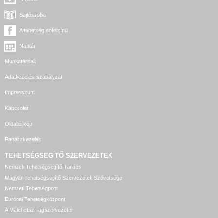
Sajtószoba
A tehetség sokszínű
Naptár
Munkatársak
Adatkezelési szabályzat
Impresszum
Kapcsolat
Oldaltérkép
Panaszkezelés
TEHETSÉGSEGÍTŐ SZERVEZETEK
Nemzeti Tehetségsegítő Tanács
Magyar Tehetségsegítő Szervezetek Szövetsége
Nemzeti Tehetségpont
Európai Tehetségközpont
A Matehetsz Tagszervezetei