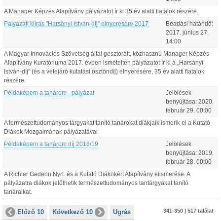
A Manager Képzés Alapítvány pályázatot ír ki 35 év alatti fiatalok részére.
Pályázati kiírás "Harsányi István-díj" elnyerésére 2017
Beadási határidő:
2017.
június
27
.
14:00
A Magyar Innovációs Szövetség által gesztorált, közhasznú Manager Képzés
Alapítvány Kuratóriuma 2017. évben ismételten pályázatot ír ki a „Harsányi
István-díj” (és a velejáró kutatási ösztöndíj) elnyerésére, 35 év alatti fiatalok
részére.
Példaképem a tanárom - pályázat
Jelölések
benyújtása:
2020.
február
29
.
00:00
A természettudományos tárgyakat tanító tanárokat diákjaik ismerik el a Kutató
Diákok Mozgalmának pályázatával
Példaképem a tanárom díj 2018/19
Jelölések
benyújtása:
2019.
február
28
.
00:00
A Richter Gedeon Nyrt. és a Kutató Diákokért Alapítvány elismerése. A
pályázatra diákok jelölhetik természettudományos tantárgyakat tanító
tanáraikat.
341-350 | 517 találat
Előző 10
Következő 10
Ugrás