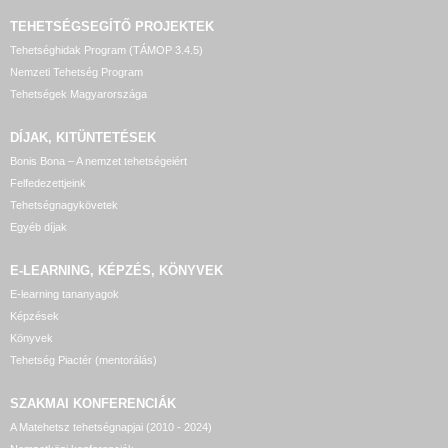
TEHETSÉGSEGÍTŐ
PROJEKTEK
Tehetséghidak Program (TÁMOP 3.4.5)
Nemzeti Tehetség Program
Tehetségek Magyarországa
DÍJAK, KITÜNTETÉSEK
Bonis Bona – A nemzet tehetségeiért
Felfedezettjeink
Tehetségnagykövetek
Egyéb díjak
E-LEARNING, KÉPZÉS, KÖNYVEK
E-learning tananyagok
Képzések
Könyvek
Tehetség Piactér (mentorálás)
SZAKMAI KONFERENCIÁK
A Matehetsz tehetségnapjai (2010 - 2024)