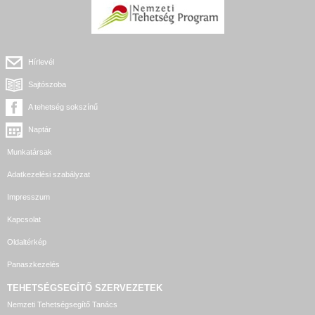
Hírlevél
Sajtószoba
A tehetség sokszínű
Naptár
Munkatársak
Adatkezelési szabályzat
Impresszum
Kapcsolat
Oldaltérkép
Panaszkezelés
TEHETSÉGSEGÍTŐ SZERVEZETEK
Nemzeti Tehetségsegítő Tanács