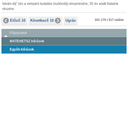
István-díj” (és a velejáró kutatási ösztöndíj) elnyerésére, 35 év alatti fiatalok
részére.
161-170 | 517 találat
Előző 10
Következő 10
Ugrás
Pályázatok
MATEHETSZ kiírások
Egyéb kiírások