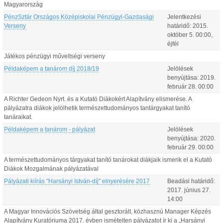
Magyarország
PénzSztár Országos Középiskolai Pénzügyi-Gazdasági
Jelentkezési
Verseny
határidő:
2015.
október
5
.
00:00
,
éjfél
Játékos pénzügyi műveltségi verseny
Példaképem a tanárom díj 2018/19
Jelölések
benyújtása:
2019.
február
28
.
00:00
A Richter Gedeon Nyrt. és a Kutató Diákokért Alapítvány elismerése. A
pályázatra diákok jelölhetik természettudományos tantárgyakat tanító
tanáraikat.
Példaképem a tanárom - pályázat
Jelölések
benyújtása:
2020.
február
29
.
00:00
A természettudományos tárgyakat tanító tanárokat diákjaik ismerik el a Kutató
Diákok Mozgalmának pályázatával
Pályázati kiírás "Harsányi István-díj" elnyerésére 2017
Beadási határidő:
2017.
június
27
.
14:00
A Magyar Innovációs Szövetség által gesztorált, közhasznú Manager Képzés
Alapítvány Kuratóriuma 2017. évben ismételten pályázatot ír ki a „Harsányi