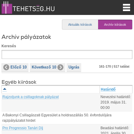
Aktuális kiírások
Archív kiírások
Archív pályázatok
Keresés
161-170 | 517 találat
Előző 10
Következő 10
Ugrás
Egyéb kiírások
Határidő
Rajzoljunk a csillagoknak pályázat
Nevezési határidő:
2019.
május
31
.
00:00
A Bakonyi Csillagászati Egyesület a holdraszállás 50. évfordulójára
rajzpályázatot hirdet
Pro Progressio Tanári Díj
Beadási határidő:
2021.
április
30
.