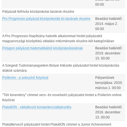
00:00
Pályázati felhívás középiskolai tanárok részére
Pro Progressio pályázat középiskolák és tanáraik részére
Beadási határidő:
2014.
május
2
.
00:00
A Pro Progressio Alapítvány hatodik alkalommal hirdet pályázatot
magyarországi középfokú oktatási intézmények részére két kategóriában
Polygon pályázat matematikából középiskolásoknak
Beadási határidő:
2019.
december
15
.
00:00
A Szegedi Tudományegyetem Bolyai Intézete pályázatot hirdet középiskolás
diákok számára.
Polikróm - a sokszínű folyóirat
Pályaművek
benyújtása:
2020.
március
1
.
00:00
"Téli tünemény" címmel vers- és novellaíró pályázatot hirdet a Polikróm online
folyóirat.
PlakátON - vállalkozói kompetenciafejlesztés
Beadási határidő:
2016.
december
15
.
00:00
Plakáttervező pályázatot hirdet PlakátON címmel a Junior Achievement