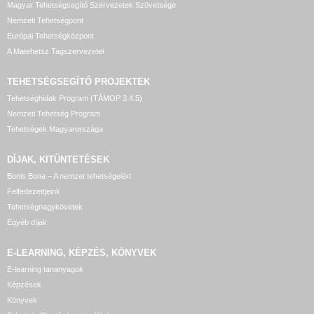
Magyar Tehetségsegítő Szervezetek Szövetsége
Nemzeti Tehetségpont
Európai Tehetségközpont
A Matehetsz Tagszervezetei
TEHETSÉGSEGÍTŐ
PROJEKTEK
Tehetséghidak Program (TÁMOP 3.4.5)
Nemzeti Tehetség Program
Tehetségek Magyarországa
DÍJAK, KITÜNTETÉSEK
Bonis Bona – A nemzet tehetségeiért
Felfedezettjeink
Tehetségnagykövetek
Egyéb díjak
E-LEARNING, KÉPZÉS, KÖNYVEK
E-learning tananyagok
Képzések
Könyvek