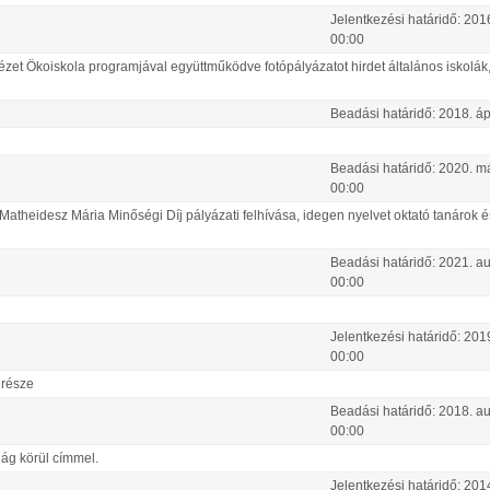
Jelentkezési határidő:
201
00:00
t Ökoiskola programjával együttműködve fotópályázatot hirdet általános iskolák,
Beadási határidő:
2018.
áp
Beadási határidő:
2020.
má
00:00
Matheidesz Mária Minőségi Díj pályázati felhívása, idegen nyelvet oktató tanárok é
Beadási határidő:
2021.
au
00:00
Jelentkezési határidő:
201
00:00
 része
Beadási határidő:
2018.
au
00:00
lág körül címmel.
Jelentkezési határidő:
201