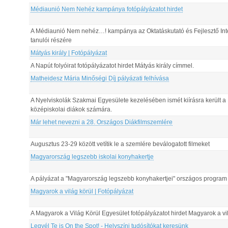
Médiaunió Nem Nehéz kampánya fotópályázatot hirdet
A Médiaunió Nem nehéz…! kampánya az Oktatáskutató és Fejlesztő Intéze
tanulói részére
Mátyás király | Fotópályázat
A Napút folyóirat fotópályázatot hirdet Mátyás király címmel.
Matheidesz Mária Minőségi Díj pályázati felhívása
A Nyelviskolák Szakmai Egyesülete kezelésében ismét kiírásra került a 
középiskolai diákok számára.
Már lehet nevezni a 28. Országos Diákfilmszemlére
Augusztus 23-29 között vetítik le a szemlére beválogatott filmeket
Magyarország legszebb iskolai konyhakertje
A pályázat a "Magyarország legszebb konyhakertjei" országos program
Magyarok a világ körül | Fotópályázat
A Magyarok a Világ Körül Egyesület fotópályázatot hirdet Magyarok a vi
Legyél Te is On the Spot! - Helyszíni tudósítókat keresünk