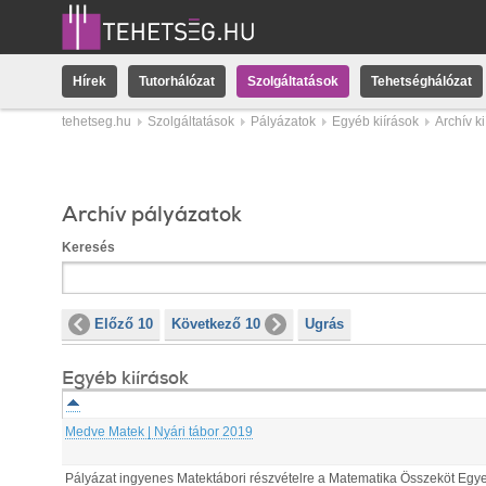
Hírek
Tutorhálózat
Szolgáltatások
Tehetséghálózat
tehetseg.hu
Szolgáltatások
Pályázatok
Egyéb kiírások
Archív k
Archív pályázatok
Keresés
Előző 10
Következő 10
Ugrás
Egyéb kiírások
Medve Matek | Nyári tábor 2019
Pályázat ingyenes Matektábori részvételre a Matematika Összeköt Egy