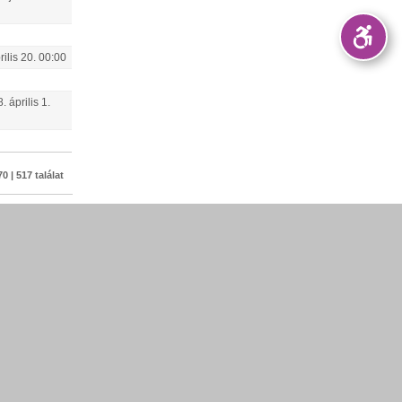
rilis
20
.
00:00
8.
április
1
.
0 | 517 találat