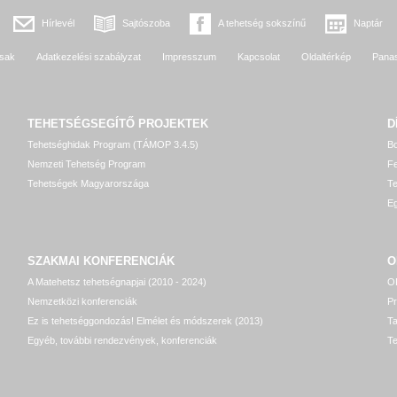
Hírlevél
Sajtószoba
A tehetség sokszínű
Naptár
sak
Adatkezelési szabályzat
Impresszum
Kapcsolat
Oldaltérkép
Pana
TEHETSÉGSEGÍTŐ
PROJEKTEK
D
Tehetséghidak Program (TÁMOP 3.4.5)
Bo
Nemzeti Tehetség Program
Fe
Tehetségek Magyarországa
T
Eg
SZAKMAI KONFERENCIÁK
O
A Matehetsz tehetségnapjai (2010 - 2024)
OP
Nemzetközi konferenciák
P
Ez is tehetséggondozás! Elmélet és módszerek (2013)
T
Egyéb, további rendezvények, konferenciák
Te