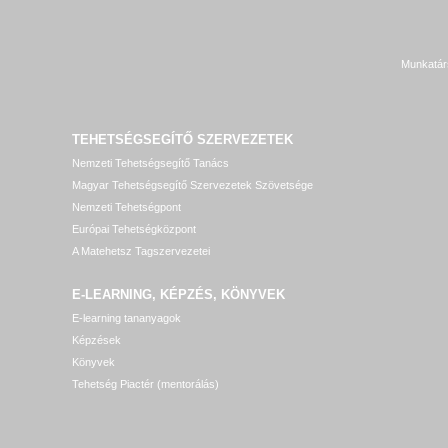
Munkatár
TEHETSÉGSEGÍTŐ SZERVEZETEK
Nemzeti Tehetségsegítő Tanács
Magyar Tehetségsegítő Szervezetek Szövetsége
Nemzeti Tehetségpont
Európai Tehetségközpont
A Matehetsz Tagszervezetei
E-LEARNING, KÉPZÉS, KÖNYVEK
E-learning tananyagok
Képzések
Könyvek
Tehetség Piactér (mentorálás)