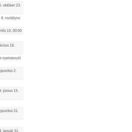
6.
október
23
.
 8. osztályos
rilis
10
.
00:00
rcius
18
.
s nyelvtanuló
gusztus
2
.
9.
június
15
.
gusztus
31
.
4.
január
31
.