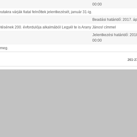
00:00
kra várják fiatal felnőttek jelentkezését, január 31-ig.
Beadási határidő:
2017.
áp
etésének 200. évfordulója alkalmából Legyél te is Arany János! címmel
Jelentkezési határidő:
201
00:00
 meg.
261-27