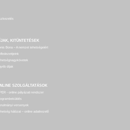
szkezelés
ÍJAK, KITÜNTETÉSEK
nis Bona – A nemzet tehetségeiért
lfedezettjeink
ehetségnagykövetek
yéb díjak
NLINE SZOLGÁLTATÁSOK
ER - online pályázati rendszer
rogrambeküldés
anulmányi versenyek
hetség hálózat – online adatkezelő