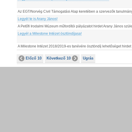
Az EGT/Norvég Civil Támogatási Alap keretében a szervezők tanulmányuta
Legyél te is Arany János!
A Petőfi Irodalmi Múzeum műfordítói pályázatot hirdet Arany János szül
Legyél a Milestone Intézet ösztöndíjasa!
A Milestone Intézet 2018/2019-es tanévére ösztöndíj lehetőséget hirdet
Előző 10
Következő 10
Ugrás