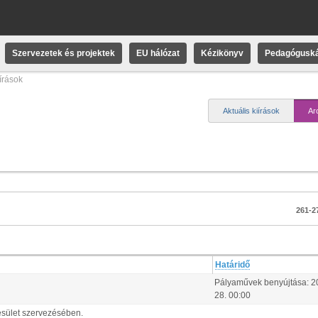
Szervezetek és projektek
EU hálózat
Kézikönyv
Pedagóguská
iírások
Aktuális kiírások
Ar
261-27
Határidő
Pályaművek benyújtása:
2
28
.
00:00
esület szervezésében.