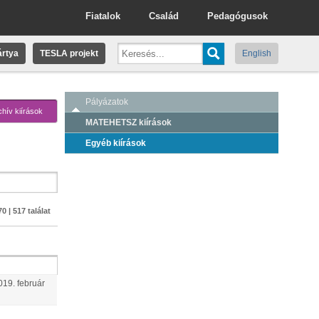
Fiatalok
Család
Pedagógusok
rtya
TESLA projekt
English
Pályázatok
chív kiírások
MATEHETSZ kiírások
Egyéb kiírások
0 | 517 találat
019.
február